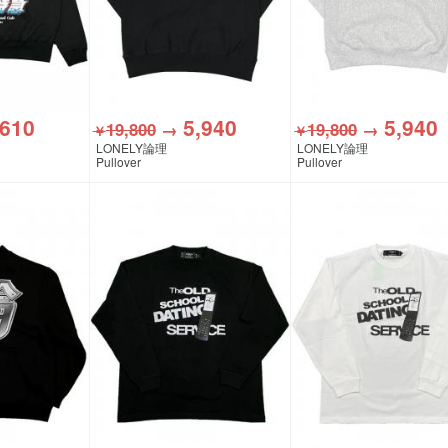
,610
5,940
5,940
19,800
→
19,800
→
￥
￥
LONELY論理
LONELY論理
Pullover
Pullover