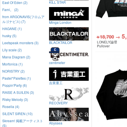
KILL STAR
East Of Eden (2)
Fami。 (2)
from ARGONAVIS(フロムア
ルゴナビス) (7)
Minga London
HAGANE (1)
5
husky (5)
18,700
→
￥
LONELY論理
BLACKTAILOR
Leetspeak monsters (3)
Pullover
Lily scale (2)
Mana Diagram (2)
centimeter
Morfonica (1)
NORISTRY (2)
Pastel*Palettes (1)
吉業重工
Poppin'Party (6)
RAISE A SUILEN (3)
Risky Melody (3)
RECOVERY
Roselia (4)
SILENT SIREN (10)
Skream! 掲載アーティスト
Abyssea
(5)