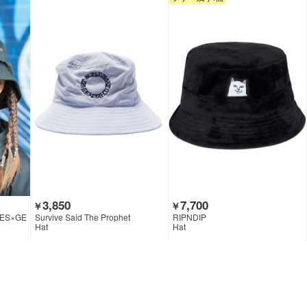
3,850
7,700
￥
￥
ES×GE
Survive Said The Prophet
RIPNDIP
Hat
Hat