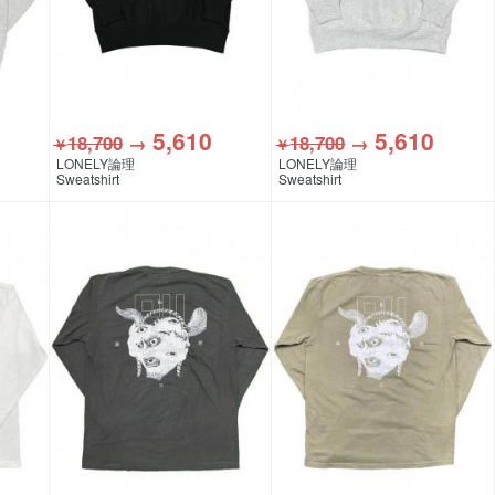
5,610
5,610
18,700
→
18,700
→
￥
￥
LONELY論理
LONELY論理
Sweatshirt
Sweatshirt