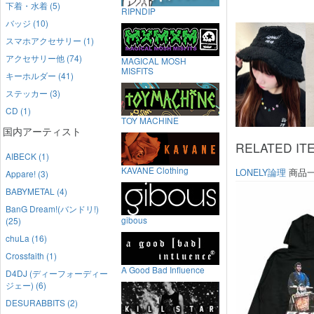
下着・水着 (5)
RIPNDIP
バッジ (10)
スマホアクセサリー (1)
アクセサリー他 (74)
MAGICAL MOSH
MISFITS
キーホルダー (41)
ステッカー (3)
CD (1)
TOY MACHINE
国内アーティスト
RELATED IT
AIBECK (1)
KAVANE Clothing
LONELY論理
商品
Appare! (3)
BABYMETAL (4)
BanG Dream!(バンドリ!)
gibous
(25)
chuLa (16)
Crossfaith (1)
A Good Bad Influence
D4DJ (ディーフォーディー
ジェー) (6)
DESURABBITS (2)