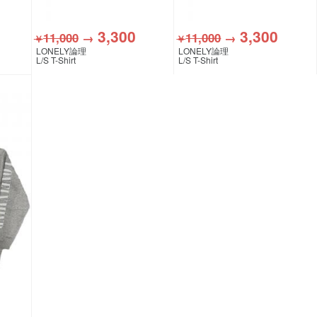
3,300
3,300
11,000
→
11,000
→
￥
￥
LONELY論理
LONELY論理
L/S T-Shirt
L/S T-Shirt