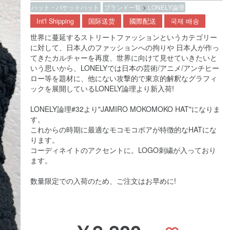
ハット・バケットハット
ブランド一覧
>
LONELY論理
Int'l Shipping
国际送货
國際配送
국제 배송
世界に蔓延するストリートファッションというカテゴリー
に対して、日本人のファッションへの拘りや 日本人が作っ
てきたカルチャーを再度、世界に向けて見せていきたいと
いう思いから、LONELYでは日本の芸術/アニメ/アンチヒー
ロー等を題材に、他にない攻撃的で東京的解釈なグラフィ
ックを展開しているLONELY論理より新入荷!
LONELY論理#32より"JAMIRO MOKOMOKO HAT"になりま
す。
これからの時期に最適なモコモコボアが特徴的なHATにな
ります。
コーディネイトのアクセントに。LOGO刺繍が入っており
ます。
数量限定での入荷のため、ご注文はお早めに!