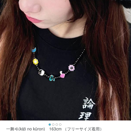
一舞ヰ(kijō no kūron) 163cm （フリーサイズ着用）