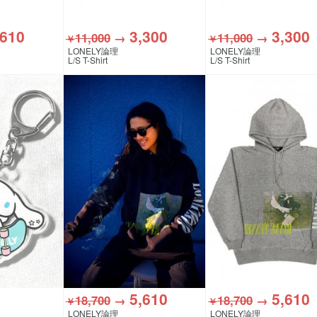
,610
3,300
3,300
11,000
→
11,000
→
￥
￥
LONELY論理
LONELY論理
L/S T-Shirt
L/S T-Shirt
5,610
5,610
18,700
→
18,700
→
￥
￥
LONELY論理
LONELY論理