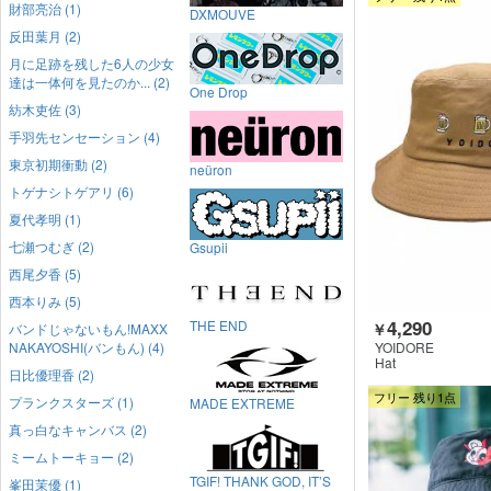
財部亮治 (1)
DXMOUVE
反田葉月 (2)
月に足跡を残した6人の少女
達は一体何を見たのか... (2)
One Drop
紡木吏佐 (3)
手羽先センセーション (4)
東京初期衝動 (2)
neüron
トゲナシトゲアリ (6)
夏代孝明 (1)
七瀬つむぎ (2)
Gsupii
西尾夕香 (5)
西本りみ (5)
4,290
THE END
バンドじゃないもん!MAXX
￥
NAKAYOSHI(バンもん) (4)
YOIDORE
Hat
日比優理香 (2)
フリー 残り1点
プランクスターズ (1)
MADE EXTREME
真っ白なキャンバス (2)
ミームトーキョー (2)
TGIF! THANK GOD, IT’S
峯田茉優 (1)