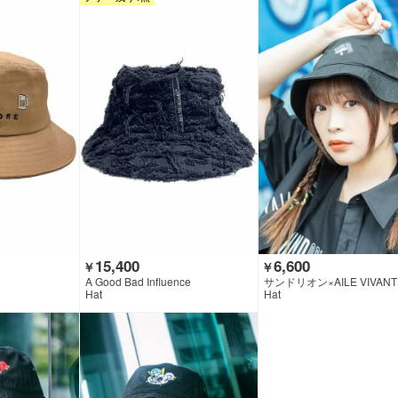
15,400
6,600
￥
￥
A Good Bad Influence
サンドリオン×AILE VIVANT
KIROCK CLOTHING
Hat
Hat