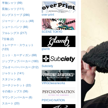
半袖シャツ (99)
長袖シャツ (111)
over print
ロングスリーブ (286)
ジャージ・メッシュ (48)
ショートパンツ (86)
SCENE TOKYO
フルレングス (217)
7分袖 (2)
トレーナー・スウェット
glamb
(123)
ニット・カーディガン (68)
ジップアップパーカー (180)
Subciety
プルオーバーパーカー (312)
ジャケット (141)
スタジャン (6)
VIRGOwearworks
コーチジャケット (22)
その他トップス (36)
マウンテンパーカー (6)
PSYCHO NATION
スカート (20)