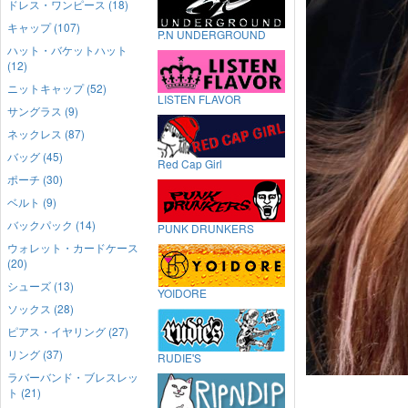
ドレス・ワンピース (18)
キャップ (107)
P.N UNDERGROUND
ハット・バケットハット
(12)
ニットキャップ (52)
LISTEN FLAVOR
サングラス (9)
ネックレス (87)
バッグ (45)
Red Cap Girl
ポーチ (30)
ベルト (9)
バックパック (14)
PUNK DRUNKERS
ウォレット・カードケース
(20)
シューズ (13)
YOIDORE
ソックス (28)
ピアス・イヤリング (27)
リング (37)
RUDIE'S
ラバーバンド・ブレスレッ
ト (21)