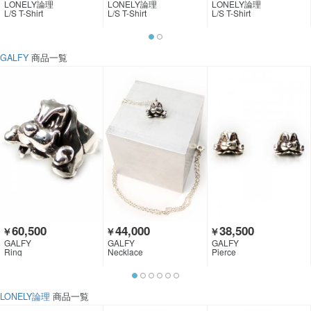
LONELY論理
LONELY論理
LONELY論理
L/S T-Shirt
L/S T-Shirt
L/S T-Shirt
GALFY
商品一覧
60,500
44,000
38,500
￥
￥
￥
GALFY
GALFY
GALFY
Ring
Necklace
Pierce
LONELY論理
商品一覧