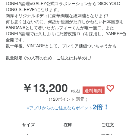
LONELY論理×GALFY公式コラボレーションから"SICK YOLO
LONG SLEEVE"になります。
肉厚オリジナルボディに豪華絢爛な総刺繍となります!
何も悪くはないのに、何故か他国が批判しかねない日本国旗を
BANDANAとして巻いたガルフィーくんが唯一無二、また
LONELY論理では久しぶりに死苦夜露ロゴを採用し、YANKEE色
全開です。
数十年後、VINTAGEとして、プレミア価値ついちゃうかも
数量限定での入荷のため、ご注文はお早めに!
￥13,200
送料無料
(税込)
（120ポイント 還元 ）
2倍！
※アプリからのご注文ならポイント
サイズ
在庫
ご注文