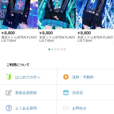
8,800
8,800
8,800
￥
￥
￥
重音テト×LISTEN FLAVO
初音ミク×LISTEN FLAVO
初音ミク×LISTEN FLAVO
R
R
R
L/S T-Shirt
L/S T-Shirt
L/S T-Shirt
ご利用について
はじめての方へ
送料・手数料
新規会員登録
渋谷店
よくある質問
お問合せ