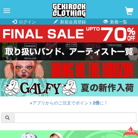
navigation
ログイン
新規会員登録
新着一覧
※アプリからのご注文でポイント
2倍
に！
SALE!!
SALE!!
SALE!!
SALE!!
SALE!!
SALE!!
SALE!!
SALE!!
SALE!!
SALE!!
SALE!!
SALE!!