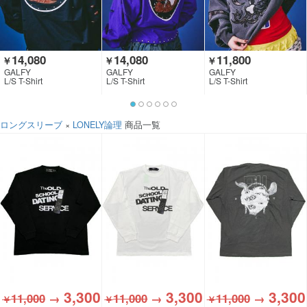
14,080
14,080
11,800
￥
￥
￥
GALFY
GALFY
GALFY
L/S T-Shirt
L/S T-Shirt
L/S T-Shirt
ロングスリーブ
×
LONELY論理
商品一覧
3,300
3,300
3,300
11,000
→
11,000
→
11,000
→
￥
￥
￥