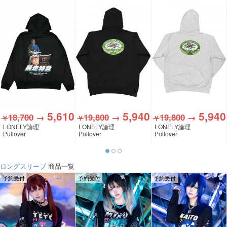
5,610
5,940
5,940
18,700
→
19,800
→
19,800
→
￥
￥
￥
LONELY論理
LONELY論理
LONELY論理
Pullover
Pullover
Pullover
ロングスリーブ
商品一覧
予約受付
予約受付
予約受付