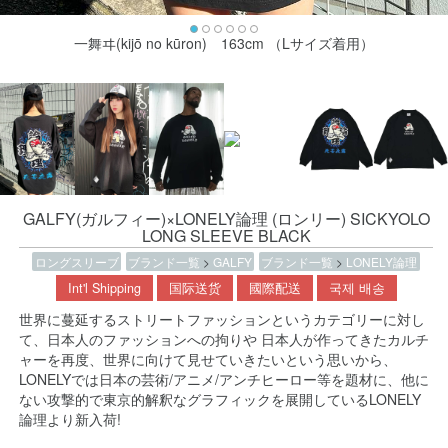
一舞ヰ(kijō no kūron) 163cm （Lサイズ着用）
GALFY(ガルフィー)×LONELY論理 (ロンリー) SICKYOLO
LONG SLEEVE BLACK
ロングスリーブ
ブランド一覧
>
GALFY
ブランド一覧
>
LONELY論理
Int'l Shipping
国际送货
國際配送
국제 배송
世界に蔓延するストリートファッションというカテゴリーに対し
て、日本人のファッションへの拘りや 日本人が作ってきたカルチ
ャーを再度、世界に向けて見せていきたいという思いから、
LONELYでは日本の芸術/アニメ/アンチヒーロー等を題材に、他に
ない攻撃的で東京的解釈なグラフィックを展開しているLONELY
論理より新入荷!