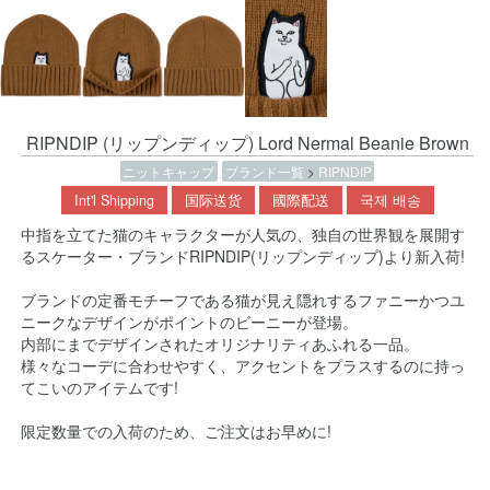
RIPNDIP (リップンディップ) Lord Nermal Beanie Brown
ニットキャップ
ブランド一覧
>
RIPNDIP
Int'l Shipping
国际送货
國際配送
국제 배송
中指を立てた猫のキャラクターが人気の、独自の世界観を展開す
るスケーター・ブランドRIPNDIP(リップンディップ)より新入荷!
ブランドの定番モチーフである猫が見え隠れするファニーかつユ
ニークなデザインがポイントのビーニーが登場。
内部にまでデザインされたオリジナリティあふれる一品。
様々なコーデに合わせやすく、アクセントをプラスするのに持っ
てこいのアイテムです!
限定数量での入荷のため、ご注文はお早めに!