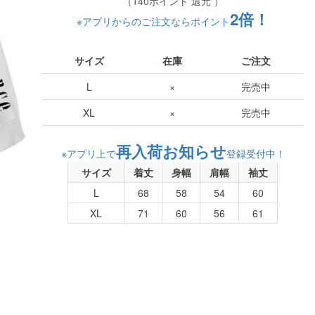
（140ポイント 還元 ）
2倍！
※アプリからのご注文ならポイント
サイズ
在庫
ご注文
L
×
完売中
XL
×
完売中
再入荷お知らせ
※アプリ上で
登録受付中！
サイズ
着丈
身幅
肩幅
袖丈
L
68
58
54
60
XL
71
60
56
61