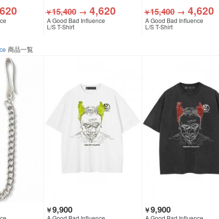
,620
4,620
4,620
15,400
→
15,400
→
￥
￥
nce
A Good Bad Influence
A Good Bad Influence
L/S T-Shirt
L/S T-Shirt
ce
商品一覧
9,900
9,900
￥
￥
nce
A Good Bad Influence
A Good Bad Influence