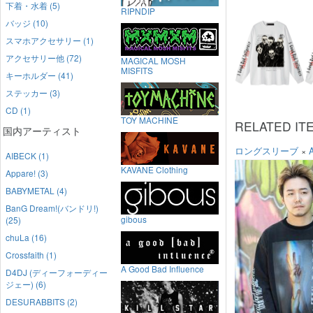
下着・水着 (5)
RIPNDIP
バッジ (10)
スマホアクセサリー (1)
アクセサリー他 (72)
MAGICAL MOSH
MISFITS
キーホルダー (41)
ステッカー (3)
CD (1)
TOY MACHINE
RELATED IT
国内アーティスト
ロングスリーブ
×
AIBECK (1)
KAVANE Clothing
Appare! (3)
BABYMETAL (4)
BanG Dream!(バンドリ!)
gibous
(25)
chuLa (16)
Crossfaith (1)
A Good Bad Influence
D4DJ (ディーフォーディー
ジェー) (6)
DESURABBITS (2)