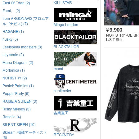
KILL STAR
East Of Eden (2)
Fami。 (2)
from ARGONAVIS(フロムア
ルゴナビス) (7)
Minga London
9,900
￥
HAGANE (1)
NORISTRY×GEKIR
husky (5)
G
L/S T-Shirt
BLACKTAILOR
Leetspeak monsters (3)
Lily scale (2)
Mana Diagram (2)
mnml
Morfonica (1)
NORISTRY (2)
Pastel*Palettes (1)
centimeter
Poppin'Party (6)
RAISE A SUILEN (3)
Risky Melody (3)
吉業重工
Roselia (4)
SILENT SIREN (10)
Skream! 掲載アーティスト
RECOVERY
(5)