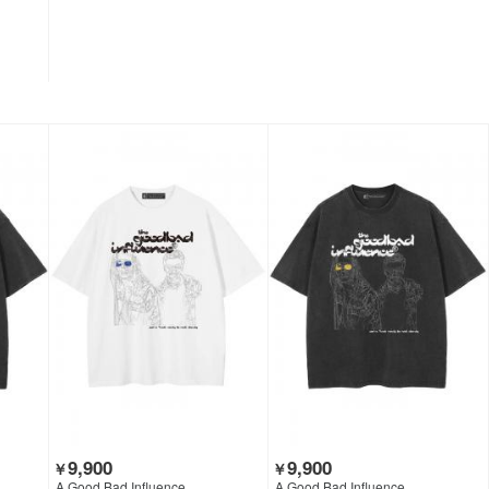
9,900
9,900
￥
￥
A Good Bad Influence
A Good Bad Influence