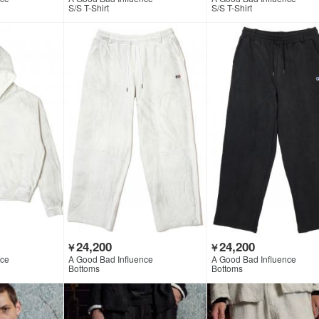
S/S T-Shirt
S/S T-Shirt
24,200
24,200
￥
￥
nce
A Good Bad Influence
A Good Bad Influence
Bottoms
Bottoms