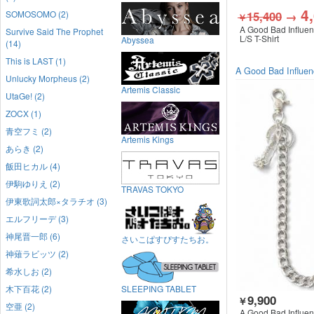
4
15,400
→
SOMOSOMO (2)
￥
A Good Bad Influe
Survive Said The Prophet
L/S T-Shirt
Abyssea
(14)
This is LAST (1)
A Good Bad Influen
Unlucky Morpheus (2)
Artemis Classic
UtaGe! (2)
ZOCX (1)
青空フミ (2)
Artemis Kings
あらき (2)
飯田ヒカル (4)
伊駒ゆりえ (2)
TRAVAS TOKYO
伊東歌詞太郎×タラチオ (3)
エルフリーデ (3)
神尾晋一郎 (6)
さいこぱすぴすたちお。
神薙ラビッツ (2)
希水しお (2)
木下百花 (2)
SLEEPING TABLET
9,900
￥
空亜 (2)
A Good Bad Influe