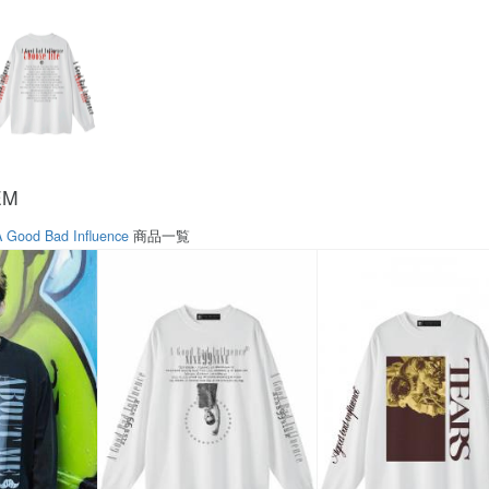
EM
A Good Bad Influence
商品一覧