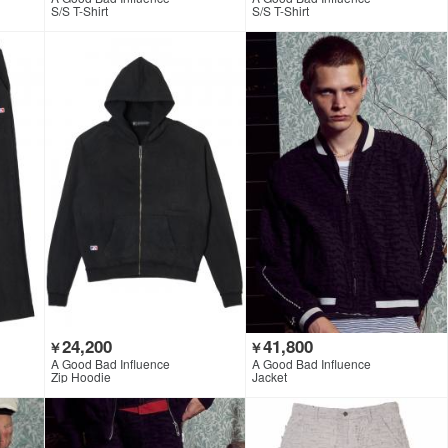
S/S T-Shirt
S/S T-Shirt
24,200
41,800
￥
￥
A Good Bad Influence
A Good Bad Influence
Zip Hoodie
Jacket