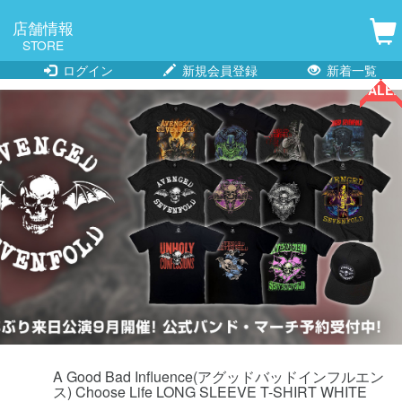
店舗情報
STORE
ログイン
新規会員登録
新着一覧
SALE!!
SALE!!
SALE!!
SALE!!
SALE!!
SALE!!
SALE!!
A Good Bad Influence(アグッドバッドインフルエン
ス) Choose Life LONG SLEEVE T-SHIRT WHITE