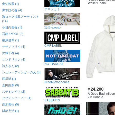
Wallet Chain
倉知玲鳳 (1)
アマツカミ
黒木ほの香 (4)
激ロック掲載アーティスト
(14)
小日向美香 (1)
宝燈 -pouto-
吾龍 / KOOL (2)
榊原優希 (1)
CMP LABEL
ササノマリイ (4)
沢城千春 (4)
サンドリオン (4)
NOTBADCAT
詩人さん (2)
シュレーディンガーの犬 (3)
四星球 (1)
NineMicrophones
直田姫奈 (3)
24,200
￥
ステミレイツ (2)
A Good Bad Influe
Zip Hoodie
セプテンバーミー (1)
SABBAT13
高木美佑 (5)
財部亮治 (1)