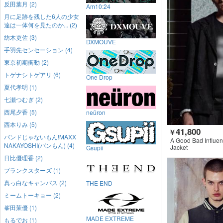
反田葉月 (2)
Am10:24
月に足跡を残した6人の少女
達は一体何を見たのか... (2)
紡木吏佐 (3)
DXMOUVE
手羽先センセーション (4)
東京初期衝動 (2)
トゲナシトゲアリ (6)
One Drop
夏代孝明 (1)
七瀬つむぎ (2)
西尾夕香 (5)
neüron
西本りみ (5)
41,800
￥
バンドじゃないもん!MAXX
A Good Bad Influe
NAKAYOSHI(バンもん) (4)
Jacket
Gsupii
日比優理香 (2)
プランクスターズ (1)
真っ白なキャンバス (2)
THE END
ミームトーキョー (2)
峯田茉優 (1)
MADE EXTREME
もるでお (1)