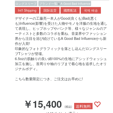
ロングスリーブ
ブランド一覧
>
A Good Bad Influence
Int'l Shipping
国际送货
國際配送
국제 배송
デザイナーの工藤亮一本人がGood(良くも)Bad(悪く
も)Influence(影響)を受けた人物やモノを洋服の生地を通し
て表現し、ヒップホップやパンク等、様々なジャンルのア
ーティストと多数のコラボを重ね、音楽界やファッション
界から注目を浴び続けているA Good Bad Influenceから新
作が入荷!
印象的なフォトグラフィックを落とし込んだロングスリー
ブTシャツが登場。
6.5ozの肌触りの良い綿100%の生地にアシッドウォッシュ
加工を施し、首周りや袖のリブまで着心地を追求したオリ
ジナルボディ。
こちら数量限定につき、ご注文はお早めに!
￥15,400
送料無料
(税込)