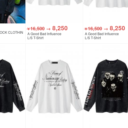
8,250
8,250
16,500
→
16,500
→
￥
￥
OCK CLOTHIN
A Good Bad Influence
A Good Bad Influence
L/S T-Shirt
L/S T-Shirt