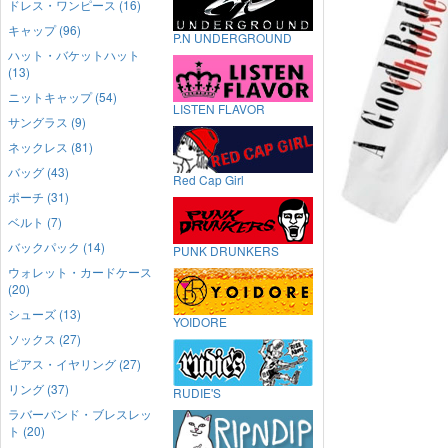
ドレス・ワンピース (16)
キャップ (96)
P.N UNDERGROUND
ハット・バケットハット
(13)
ニットキャップ (54)
LISTEN FLAVOR
サングラス (9)
ネックレス (81)
バッグ (43)
Red Cap Girl
ポーチ (31)
ベルト (7)
バックパック (14)
PUNK DRUNKERS
ウォレット・カードケース
(20)
シューズ (13)
YOIDORE
ソックス (27)
ピアス・イヤリング (27)
リング (37)
RUDIE'S
ラバーバンド・ブレスレッ
ト (20)