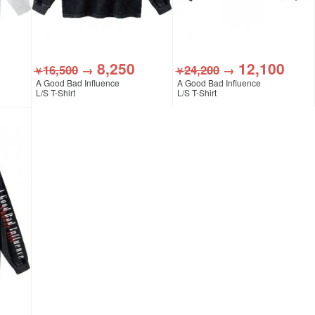
8,250
12,100
16,500
→
24,200
→
￥
￥
A Good Bad Influence
A Good Bad Influence
L/S T-Shirt
L/S T-Shirt