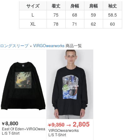
サイズ
着丈
身幅
肩幅
袖丈
L
75
68
59
58.5
XL
78
71
62
60
ロングスリーブ
×
VIRGOwearworks
商品一覧
2,805
8,800
￥
9,350
→
￥
East Of Eden×VIRGOwea
VIRGOwearworks
rworks×GEKIROCK CLOT
L/S T-Shirt
L/S T-Shirt
HING