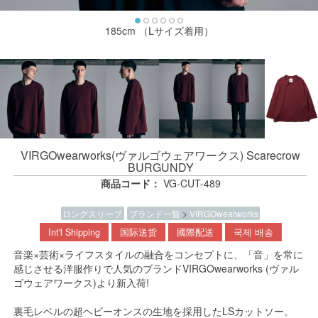
185cm （Lサイズ着用）
VIRGOwearworks(ヴァルゴウェアワークス) Scarecrow
BURGUNDY
商品コード：
VG-CUT-489
ロングスリーブ
ブランド一覧
>
VIRGOwearworks
Int'l Shipping
国际送货
國際配送
국제 배송
音楽×芸術×ライフスタイルの融合をコンセプトに、「音」を常に
感じさせる洋服作りで人気のブランドVIRGOwearworks (ヴァル
ゴウェアワークス)より新入荷!
裏毛レベルの超ヘビーオンスの生地を採用したLSカットソー。