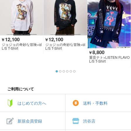
12,100
12,100
￥
￥
ジョジョの奇妙な冒険×gl
ジョジョの奇妙な冒険×gl
amb
amb
L/S T-Shirt
L/S T-Shirt
8,800
￥
重音テト×LISTEN FLAVO
R
L/S T-Shirt
ご利用について
はじめての方へ
送料・手数料
新規会員登録
渋谷店