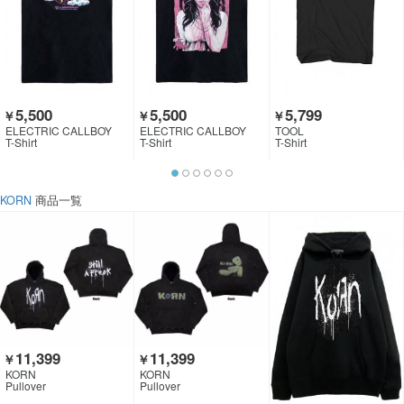
5,500
5,500
5,799
￥
￥
￥
ELECTRIC CALLBOY
ELECTRIC CALLBOY
TOOL
T-Shirt
T-Shirt
T-Shirt
KORN
商品一覧
11,399
11,399
￥
￥
KORN
KORN
Pullover
Pullover