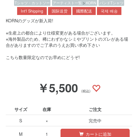
Tシャツ・カットソー
アーティスト一覧
>
KORN
バンドTシャツ
Int'l Shipping
国际送货
國際配送
국제 배송
KORNのグッズが新入荷!
※生産上の都合により仕様変更がある場合がございます。
※海外製品のため、稀にわずかなシミやプリントのズレがある場
合がありますのでご了承のうえお買い求め下さい
こちら数量限定なのでお早めにどうぞ!
￥5,500
(税込)
サイズ
在庫
ご注文
S
×
完売中
M
1
カートに追加