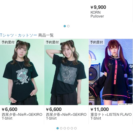
9,900
￥
KORN
Pullover
Tシャツ・カットソー
商品一覧
予約受付
予約受付
予約受付
6,600
6,600
11,000
￥
￥
￥
西尾夕香×NieR×GEKIRO
西尾夕香×NieR×GEKIRO
重音テト×LISTEN FLAVO
CK CLOTHING
CK CLOTHING
R
T-Shirt
T-Shirt
T-Shirt