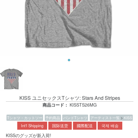
KISS ユニセックスTシャツ: Stars And Stripes
商品コード：
KISSTS26MG
Tシャツ・カットソー
予約商品
バンドTシャツ
アーティスト一覧
>
KISS
Int'l Shipping
国际送货
國際配送
국제 배송
KISSのグッズが新入荷!