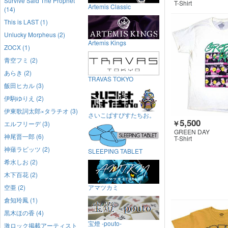
Survive Said The Prophet
T-Shirt
Artemis Classic
(14)
This is LAST (1)
Unlucky Morpheus (2)
Artemis Kings
ZOCX (1)
青空フミ (2)
あらき (2)
TRAVAS TOKYO
飯田ヒカル (3)
伊駒ゆりえ (2)
伊東歌詞太郎×タラチオ (3)
さいこぱすぴすたちお。
5,500
￥
エルフリーデ (3)
GREEN DAY
神尾晋一郎 (6)
T-Shirt
神薙ラビッツ (2)
SLEEPING TABLET
希水しお (2)
木下百花 (2)
空亜 (2)
アマツカミ
倉知玲鳳 (1)
黒木ほの香 (4)
宝燈 -pouto-
激ロック掲載アーティスト