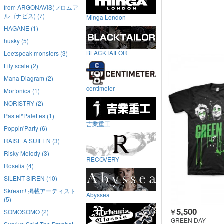
from ARGONAVIS(フロムア
ルゴナビス) (7)
Minga London
HAGANE (1)
husky (5)
BLACKTAILOR
Leetspeak monsters (3)
Lily scale (2)
Mana Diagram (2)
centimeter
Morfonica (1)
NORISTRY (2)
Pastel*Palettes (1)
吉業重工
Poppin'Party (6)
RAISE A SUILEN (3)
Risky Melody (3)
RECOVERY
Roselia (4)
SILENT SIREN (10)
Skream! 掲載アーティスト
Abyssea
(5)
5,500
￥
SOMOSOMO (2)
GREEN DAY