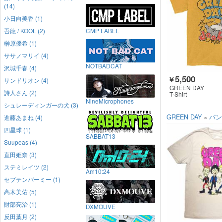
(14)
小日向美香 (1)
吾龍 / KOOL (2)
CMP LABEL
榊原優希 (1)
ササノマリイ (4)
NOTBADCAT
沢城千春 (4)
5,500
￥
サンドリオン (4)
GREEN DAY
詩人さん (2)
T-Shirt
NineMicrophones
シュレーディンガーの犬 (3)
GREEN DAY
×
バン
進藤あまね (4)
四星球 (1)
SABBAT13
Suupeas (4)
直田姫奈 (3)
ステミレイツ (2)
Am10:24
セプテンバーミー (1)
高木美佑 (5)
財部亮治 (1)
DXMOUVE
反田葉月 (2)