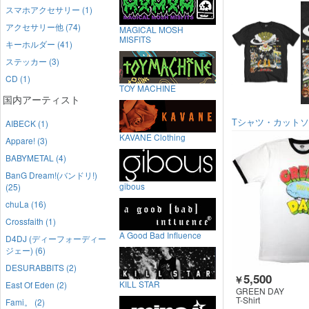
スマホアクセサリー (1)
アクセサリー他 (74)
MAGICAL MOSH
MISFITS
キーホルダー (41)
ステッカー (3)
CD (1)
TOY MACHINE
国内アーティスト
Tシャツ・カット
AIBECK (1)
KAVANE Clothing
Appare! (3)
BABYMETAL (4)
BanG Dream!(バンドリ!)
gibous
(25)
chuLa (16)
Crossfaith (1)
A Good Bad Influence
D4DJ (ディーフォーディー
ジェー) (6)
DESURABBITS (2)
5,500
￥
KILL STAR
East Of Eden (2)
GREEN DAY
T-Shirt
Fami。 (2)