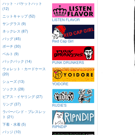
ハット・バケットハット
(12)
ニットキャップ (52)
LISTEN FLAVOR
サングラス (9)
ネックレス (87)
バッグ (45)
Red Cap Girl
ポーチ (30)
ベルト (9)
バックパック (14)
PUNK DRUNKERS
ウォレット・カードケース
(20)
シューズ (13)
YOIDORE
ソックス (28)
ピアス・イヤリング (27)
リング (37)
RUDIE'S
ラバーバンド・ブレスレッ
ト (21)
下着・水着 (5)
RIPNDIP
バッジ (10)