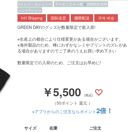
Tシャツ・カットソー
アーティスト一覧
>
GREEN DAY
バンドTシャツ
Int'l Shipping
国际送货
國際配送
국제 배송
GREEN DAYのグッズが数量限定で新入荷!
※生産上の都合により仕様変更がある場合がございます。
※海外製品のため、稀にわずかなシミやプリントのズレがあ
る場合がありますのでご了承のうえお買い求め下さい
数量限定での入荷のため、ご注文はお早めに!
￥5,500
(税込)
（50ポイント 還元 ）
2倍！
※アプリからのご注文ならポイント
サイズ
在庫
ご注文