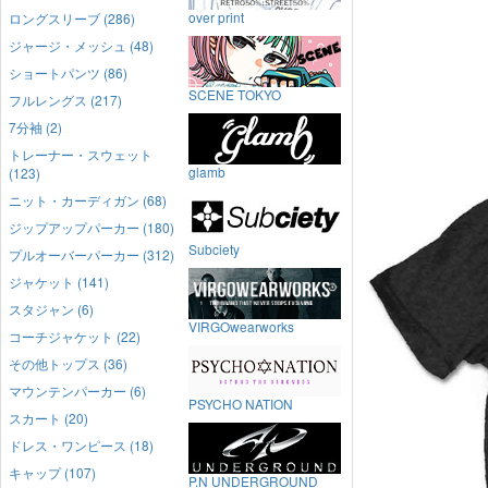
over print
ロングスリーブ (286)
ジャージ・メッシュ (48)
ショートパンツ (86)
SCENE TOKYO
フルレングス (217)
7分袖 (2)
トレーナー・スウェット
glamb
(123)
ニット・カーディガン (68)
ジップアップパーカー (180)
Subciety
プルオーバーパーカー (312)
ジャケット (141)
スタジャン (6)
VIRGOwearworks
コーチジャケット (22)
その他トップス (36)
マウンテンパーカー (6)
PSYCHO NATION
スカート (20)
ドレス・ワンピース (18)
キャップ (107)
P.N UNDERGROUND