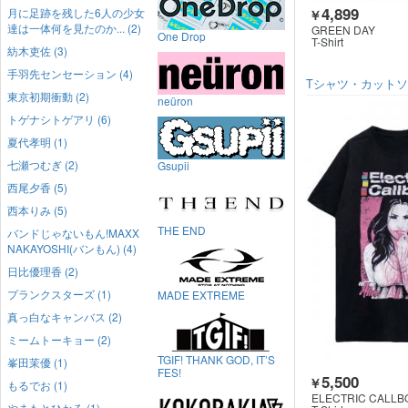
4,899
月に足跡を残した6人の少女
￥
達は一体何を見たのか... (2)
GREEN DAY
One Drop
T-Shirt
紡木吏佐 (3)
手羽先センセーション (4)
Tシャツ・カット
東京初期衝動 (2)
neüron
トゲナシトゲアリ (6)
夏代孝明 (1)
七瀬つむぎ (2)
Gsupii
西尾夕香 (5)
西本りみ (5)
THE END
バンドじゃないもん!MAXX
NAKAYOSHI(バンもん) (4)
日比優理香 (2)
プランクスターズ (1)
MADE EXTREME
真っ白なキャンバス (2)
ミームトーキョー (2)
TGIF! THANK GOD, IT’S
峯田茉優 (1)
FES!
5,500
￥
もるでお (1)
ELECTRIC CALLB
やまもとひかる (1)