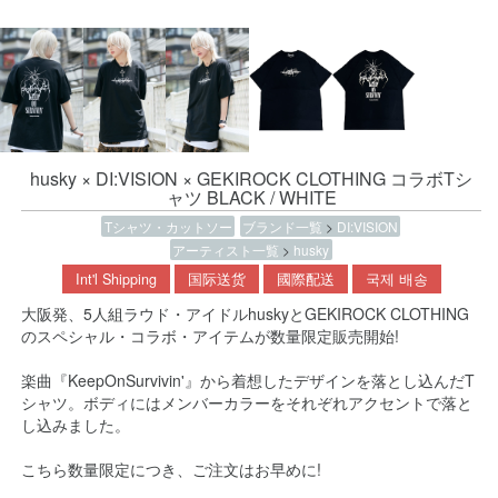
husky × DI:VISION × GEKIROCK CLOTHING コラボTシ
ャツ BLACK / WHITE
Tシャツ・カットソー
ブランド一覧
>
DI:VISION
アーティスト一覧
>
husky
Int'l Shipping
国际送货
國際配送
국제 배송
大阪発、5人組ラウド・アイドルhuskyとGEKIROCK CLOTHING
のスペシャル・コラボ・アイテムが数量限定販売開始!
楽曲『KeepOnSurvivin'』から着想したデザインを落とし込んだT
シャツ。ボディにはメンバーカラーをそれぞれアクセントで落と
し込みました。
こちら数量限定につき、ご注文はお早めに!