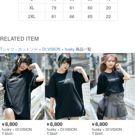
XL
79
61
60
20
2XL
81
66
65
22
RELATED ITEM
Tシャツ・カットソー
×
DI:VISION
×
husky
商品一覧
8,800
8,800
8,800
￥
￥
￥
husky × DI:VISION
husky × DI:VISION
husky × DI:VISION
T-Shirt
T-Shirt
T-Shirt