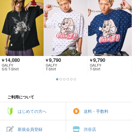
14,080
9,790
9,790
￥
￥
￥
GALFY
GALFY
GALFY
S/S T-Shirt
T-Shirt
T-Shirt
ご利用について
はじめての方へ
送料・手数料
新規会員登録
渋谷店