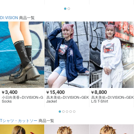
DI:VISION
商品一覧
3,400
15,400
8,800
￥
￥
￥
小日向美香×DI:VISION×G
高木美佑×DI:VISION×GEK
高木美佑×DI:VISION×GEK
EKIROCK CLOTHING
IROCK CLOTHING
IROCK CLOTHING
Socks
Jacket
L/S T-Shirt
Tシャツ・カットソー
商品一覧