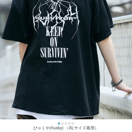
びゃくや(husky) （XLサイズ着用）