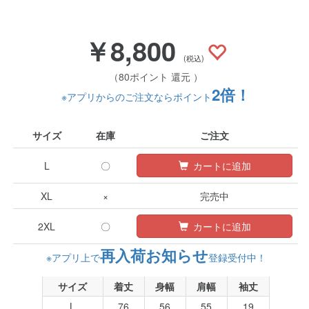
￥8,800
(税込)
（80ポイント 還元 ）
2倍！
※アプリからのご注文ならポイント
サイズ
在庫
ご注文
L
〇
カートに追加
XL
×
完売中
2XL
〇
カートに追加
再入荷お知らせ
※アプリ上で
登録受付中！
サイズ
着丈
身幅
肩幅
袖丈
L
76
56
55
19