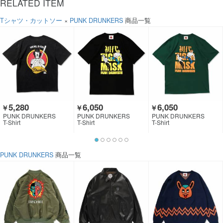
RELATED ITEM
Tシャツ・カットソー
×
PUNK DRUNKERS
商品一覧
5,280
6,050
6,050
￥
￥
￥
PUNK DRUNKERS
PUNK DRUNKERS
PUNK DRUNKERS
T-Shirt
T-Shirt
T-Shirt
PUNK DRUNKERS
商品一覧