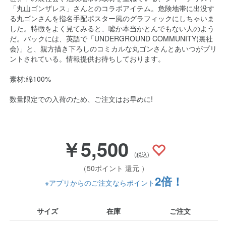
「丸山ゴンザレス」さんとのコラボアイテム。危険地帯に出没す
る丸ゴンさんを指名手配ポスター風のグラフィックにしちゃいま
した。特徴をよく見てみると、嘘か本当かとんでもない人のよう
だ。バックには、英語で「UNDERGROUND COMMUNITY(裏社
会)」と、親方描き下ろしのコミカルな丸ゴンさんとあいつがプリ
ントされている。情報提供お待ちしております。
素材:綿100%
数量限定での入荷のため、ご注文はお早めに!
￥5,500
(税込)
（50ポイント 還元 ）
2倍！
※アプリからのご注文ならポイント
サイズ
在庫
ご注文