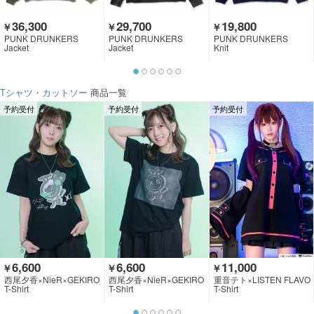
36,300
29,700
19,800
￥
￥
￥
PUNK DRUNKERS
PUNK DRUNKERS
PUNK DRUNKERS
Jacket
Jacket
Knit
Tシャツ・カットソー
商品一覧
予約受付
予約受付
予約受付
6,600
6,600
11,000
￥
￥
￥
西尾夕香×NieR×GEKIRO
西尾夕香×NieR×GEKIRO
重音テト×LISTEN FLAVO
CK CLOTHING
CK CLOTHING
R
T-Shirt
T-Shirt
T-Shirt