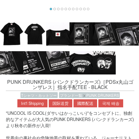
PUNK DRUNKERS (パンクドランカーズ)［PDSx丸山ゴ
ンザレス］指名手配TEE - BLACK
Tシャツ・カットソー
ブランド一覧
>
PUNK DRUNKERS
Int'l Shipping
国际送货
國際配送
국제 배송
"UNCOOL IS COOL(ダサいはかっこいい)"をコンセプトに、独創
的なアイテムが大人気のPUNK DRUNKERS (パンクドランカーズ)
より秋冬の新作が入荷!
世界中の裏社会や危険地帯の取材を重ねている、ジャーナリスト