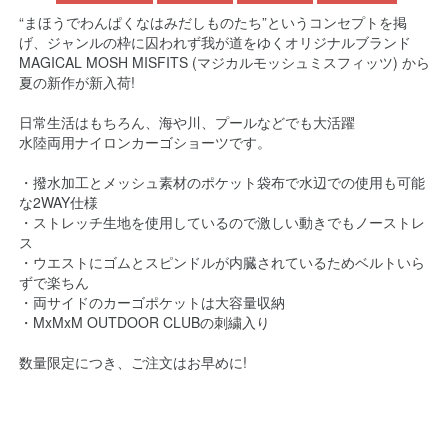
“まほうでわんぱくなはみだしものたち”というコンセプトを掲
げ、ジャンルの枠に囚われず我が道をゆくオリジナルブランド
MAGICAL MOSH MISFITS (マジカルモッシュミスフィッツ) から
夏の新作が新入荷!
日常生活はもちろん、海や川、プールなどでも大活躍
水陸両用ナイロンカーゴショーツです。
・撥水加工とメッシュ素材のポケット袋布で水辺での使用も可能
な2WAY仕様
・ストレッチ生地を使用しているので激しい動きでもノーストレ
ス
・ウエストにゴムとスピンドルが内臓されているためベルトいら
ずで楽ちん
・両サイドのカーゴポケットは大容量収納
・MxMxM OUTDOOR CLUBの刺繍入り
数量限定につき、ご注文はお早めに!