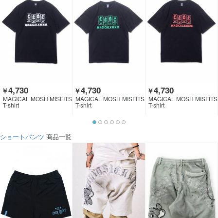
4,730
4,730
4,730
￥
￥
￥
MAGICAL MOSH MISFITS
MAGICAL MOSH MISFITS
MAGICAL MOSH MISFITS
T-shirt
T-shirt
T-shirt
ショートパンツ
商品一覧