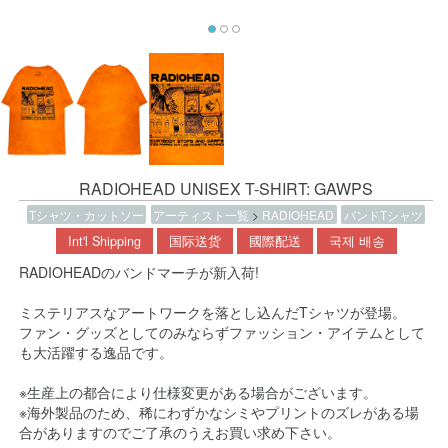
RADIOHEAD UNISEX T-SHIRT: GAWPS
Tシャツ・カットソー
アーティスト一覧
>
RADIOHEAD
バンドTシャツ
Int'l Shipping
国际送货
國際配送
국제 배송
RADIOHEADのバンドマーチが新入荷!
ミステリアスなアートワークを落とし込んだTシャツが登場。
ファン・グッズとしてのみならずファッション・アイテムとして
も大活躍する逸品です。
※生産上の都合により仕様変更がある場合がございます。
※海外製品のため、稀にわずかなシミやプリントのズレがある場
合がありますのでご了承のうえお買い求め下さい。