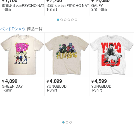
7,700
7,700
14,080
￥
￥
￥
進藤あまね×PSYCHO NAT
進藤あまね×PSYCHO NAT
GALFY
ION×GEKIROCK CLOTHI
ION×GEKIROCK CLOTHI
T-Shirt
T-Shirt
S/S T-Shirt
NG
NG
バンドTシャツ
商品一覧
4,899
4,899
4,599
￥
￥
￥
GREEN DAY
YUNGBLUD
YUNGBLUD
T-Shirt
T-Shirt
T-Shirt