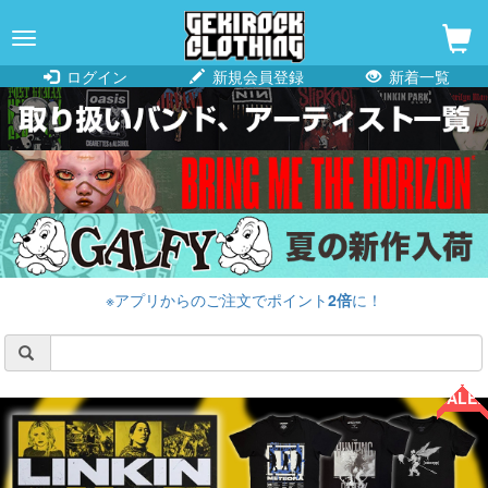
navigation
ログイン
新規会員登録
新着一覧
※アプリからのご注文でポイント
2倍
に！
SALE!!
SALE!!
SALE!!
SALE!!
SALE!!
SALE!!