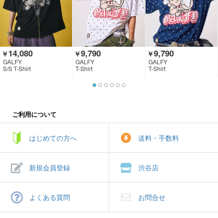
14,080
9,790
9,790
￥
￥
￥
GALFY
GALFY
GALFY
S/S T-Shirt
T-Shirt
T-Shirt
ご利用について
はじめての方へ
送料・手数料
新規会員登録
渋谷店
よくある質問
お問合せ