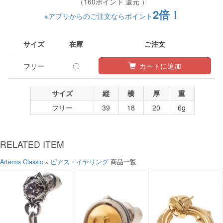
（160ポイント 還元 ）
2倍！
※アプリからのご注文ならポイント
サイズ
在庫
ご注文
フリー
〇
カートに追加
サイズ
縦
横
厚
重
フリー
39
18
20
6g
RELATED ITEM
Artemis Classic
×
ピアス・イヤリング
商品一覧