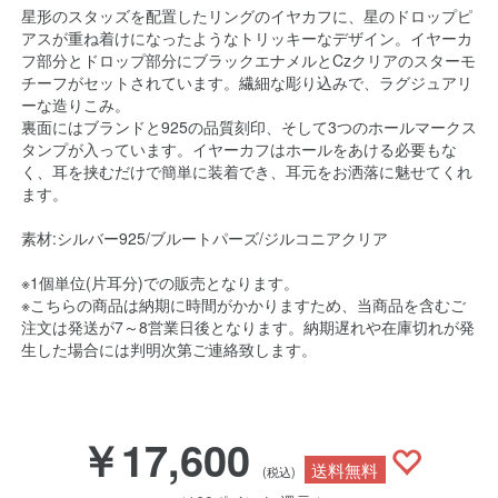
星形のスタッズを配置したリングのイヤカフに、星のドロップピ
アスが重ね着けになったようなトリッキーなデザイン。イヤーカ
フ部分とドロップ部分にブラックエナメルとCzクリアのスターモ
チーフがセットされています。繊細な彫り込みで、ラグジュアリ
ーな造りこみ。
裏面にはブランドと925の品質刻印、そして3つのホールマークス
タンプが入っています。イヤーカフはホールをあける必要もな
く、耳を挟むだけで簡単に装着でき、耳元をお洒落に魅せてくれ
ます。
素材:シルバー925/ブルートパーズ/ジルコニアクリア
※1個単位(片耳分)での販売となります。
※こちらの商品は納期に時間がかかりますため、当商品を含むご
注文は発送が7～8営業日後となります。納期遅れや在庫切れが発
生した場合には判明次第ご連絡致します。
￥17,600
送料無料
(税込)