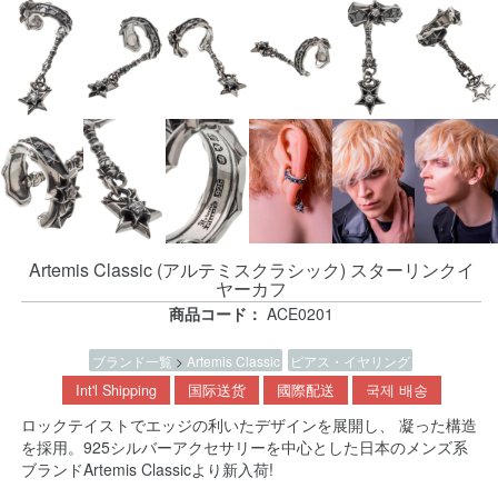
Artemis Classic (アルテミスクラシック) スターリンクイ
ヤーカフ
商品コード：
ACE0201
ブランド一覧
>
Artemis Classic
ピアス・イヤリング
Int'l Shipping
国际送货
國際配送
국제 배송
ロックテイストでエッジの利いたデザインを展開し、 凝った構造
を採用。925シルバーアクセサリーを中心とした日本のメンズ系
ブランドArtemis Classicより新入荷!