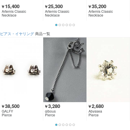
15,400
25,300
35,200
￥
￥
￥
Artemis Classic
Artemis Classic
Artemis Classic
Necklace
Necklace
Necklace
ピアス・イヤリング
商品一覧
38,500
3,280
2,680
￥
￥
￥
GALFY
gibous
Abyssea
Pierce
Pierce
Pierce