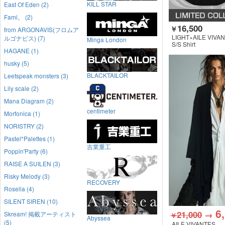
KILL STAR
East Of Eden (2)
Fami。 (2)
16,500
￥
from ARGONAVIS(フロムア
LIGHT×AILE VIVA
ルゴナビス) (7)
Minga London
S/S Shirt
HAGANE (1)
husky (5)
BLACKTAILOR
Leetspeak monsters (3)
Lily scale (2)
Mana Diagram (2)
centimeter
Morfonica (1)
NORISTRY (2)
Pastel*Palettes (1)
吉業重工
Poppin'Party (6)
RAISE A SUILEN (3)
Risky Melody (3)
RECOVERY
Roselia (4)
SILENT SIREN (10)
6
21,000
→
Skream! 掲載アーティスト
￥
Abyssea
(5)
AILE VIVANTES