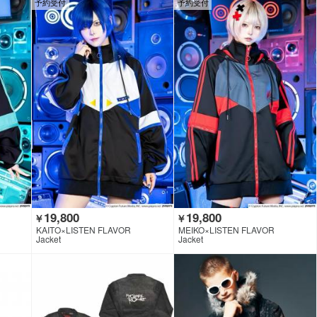
予約受付
予約受付
19,800
19,800
￥
￥
KAITO×LISTEN FLAVOR
MEIKO×LISTEN FLAVOR
Jacket
Jacket