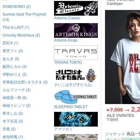
Cardigan
SOMOSOMO (2)
Survive Said The Prophet
Artemis Classic
(14)
This is LAST (1)
Unlucky Morpheus (2)
Artemis Kings
ZOCX (1)
青空フミ (2)
あらき (2)
TRAVAS TOKYO
飯田ヒカル (3)
伊駒ゆりえ (2)
伊東歌詞太郎×タラチオ (3)
さいこぱすぴすたちお。
エルフリーデ (3)
神尾晋一郎 (6)
神薙ラビッツ (2)
SLEEPING TABLET
2,
7,500
→
￥
希水しお (2)
AILE VIVANTES
T-Shirt
木下百花 (2)
空亜 (2)
アマツカミ
ジャケット
商品一
倉知玲鳳 (1)