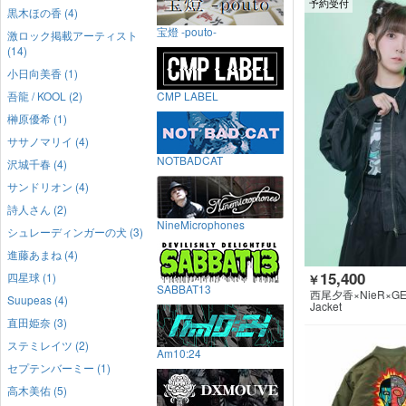
予約受付
黒木ほの香 (4)
宝燈 -pouto-
激ロック掲載アーティスト
(14)
小日向美香 (1)
吾龍 / KOOL (2)
CMP LABEL
榊原優希 (1)
ササノマリイ (4)
NOTBADCAT
沢城千春 (4)
サンドリオン (4)
詩人さん (2)
NineMicrophones
シュレーディンガーの犬 (3)
進藤あまね (4)
15,400
四星球 (1)
￥
SABBAT13
西尾夕香×NieR×GE
Suupeas (4)
HING
Jacket
直田姫奈 (3)
ステミレイツ (2)
Am10:24
セプテンバーミー (1)
高木美佑 (5)