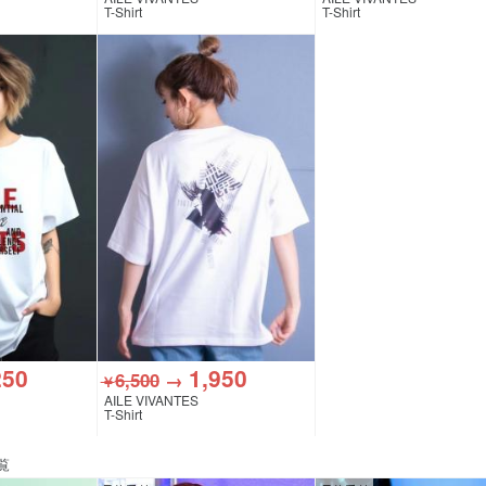
T-Shirt
T-Shirt
250
1,950
6,500
→
￥
AILE VIVANTES
T-Shirt
覧