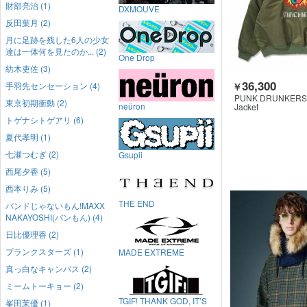
財部亮治 (1)
DXMOUVE
反田葉月 (2)
月に足跡を残した6人の少女
達は一体何を見たのか... (2)
One Drop
紡木吏佐 (3)
36,300
手羽先センセーション (4)
￥
PUNK DRUNKERS
東京初期衝動 (2)
neüron
Jacket
トゲナシトゲアリ (6)
夏代孝明 (1)
七瀬つむぎ (2)
Gsupii
西尾夕香 (5)
西本りみ (5)
THE END
バンドじゃないもん!MAXX
NAKAYOSHI(バンもん) (4)
日比優理香 (2)
プランクスターズ (1)
MADE EXTREME
真っ白なキャンバス (2)
ミームトーキョー (2)
TGIF! THANK GOD, IT’S
峯田茉優 (1)