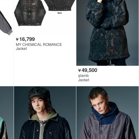
16,799
￥
MY CHEMICAL ROMANCE
Jacket
49,500
￥
glamb
Jacket