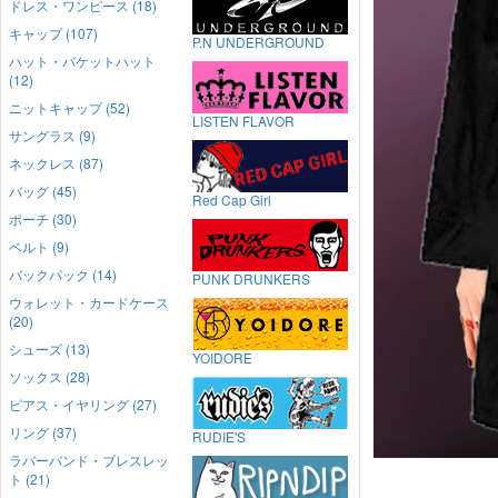
ドレス・ワンピース (18)
キャップ (107)
P.N UNDERGROUND
ハット・バケットハット
(12)
ニットキャップ (52)
LISTEN FLAVOR
サングラス (9)
ネックレス (87)
バッグ (45)
Red Cap Girl
ポーチ (30)
ベルト (9)
バックパック (14)
PUNK DRUNKERS
ウォレット・カードケース
(20)
シューズ (13)
YOIDORE
ソックス (28)
ピアス・イヤリング (27)
リング (37)
RUDIE'S
ラバーバンド・ブレスレッ
ト (21)