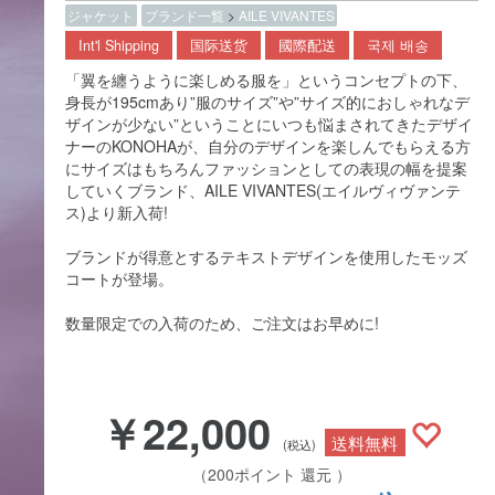
ジャケット
ブランド一覧
>
AILE VIVANTES
Int'l Shipping
国际送货
國際配送
국제 배송
「翼を纏うように楽しめる服を」というコンセプトの下、
身長が195cmあり”服のサイズ”や”サイズ的におしゃれなデ
ザインが少ない”ということにいつも悩まされてきたデザイ
ナーのKONOHAが、自分のデザインを楽しんでもらえる方
にサイズはもちろんファッションとしての表現の幅を提案
していくブランド、AILE VIVANTES(エイルヴィヴァンテ
ス)より新入荷!
ブランドが得意とするテキストデザインを使用したモッズ
コートが登場。
数量限定での入荷のため、ご注文はお早めに!
￥22,000
送料無料
(税込)
（200ポイント 還元 ）