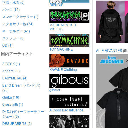
下着・水着 (5)
RIPNDIP
バッジ (10)
スマホアクセサリー (1)
アクセサリー他 (74)
MAGICAL MOSH
MISFITS
キーホルダー (41)
ステッカー (3)
CD (1)
TOY MACHINE
AILE VIVANTES
商
国内アーティスト
AIBECK (1)
KAVANE Clothing
Appare! (3)
BABYMETAL (4)
BanG Dream!(バンドリ!)
gibous
(25)
chuLa (16)
Crossfaith (1)
A Good Bad Influence
D4DJ (ディーフォーディー
ジェー) (6)
DESURABBITS (2)