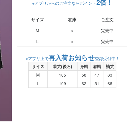
2倍！
※アプリからのご注文ならポイント
サイズ
在庫
ご注文
M
×
完売中
L
×
完売中
再入荷お知らせ
※アプリ上で
登録受付中！
サイズ
着丈(後ろ)
身幅
肩幅
袖丈
M
105
58
47
63
L
109
62
51
66