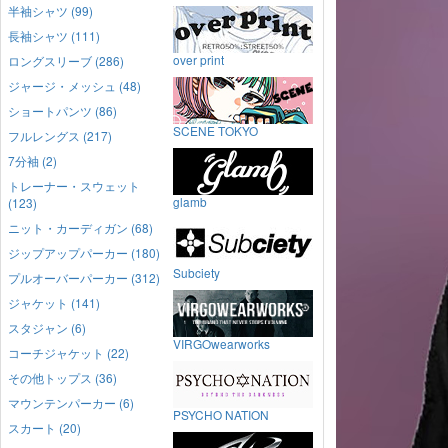
半袖シャツ (99)
長袖シャツ (111)
over print
ロングスリーブ (286)
ジャージ・メッシュ (48)
ショートパンツ (86)
SCENE TOKYO
フルレングス (217)
7分袖 (2)
トレーナー・スウェット
glamb
(123)
ニット・カーディガン (68)
ジップアップパーカー (180)
Subciety
プルオーバーパーカー (312)
ジャケット (141)
スタジャン (6)
VIRGOwearworks
コーチジャケット (22)
その他トップス (36)
マウンテンパーカー (6)
PSYCHO NATION
スカート (20)