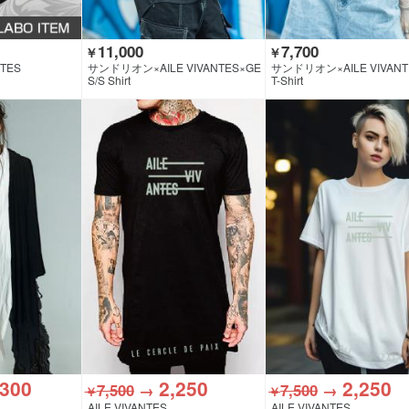
11,000
7,700
￥
￥
NTES
サンドリオン×AILE VIVANTES×GE
サンドリオン×AILE VIVANT
KIROCK CLOTHING
KIROCK CLOTHING
S/S Shirt
T-Shirt
,300
2,250
2,250
7,500
→
7,500
→
￥
￥
AILE VIVANTES
AILE VIVANTES