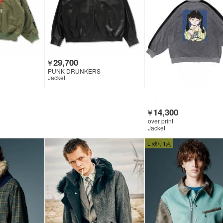
29,700
￥
PUNK DRUNKERS
Jacket
14,300
￥
over print
Jacket
L 残り1点