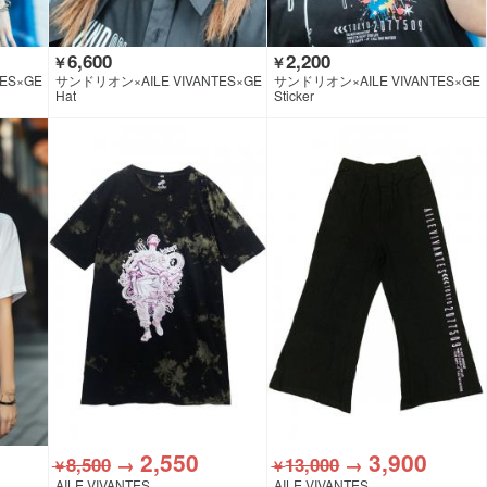
6,600
2,200
￥
￥
ES×GE
サンドリオン×AILE VIVANTES×GE
サンドリオン×AILE VIVANTES×GE
KIROCK CLOTHING
KIROCK CLOTHING
Hat
Sticker
2,550
3,900
8,500
→
13,000
→
￥
￥
AILE VIVANTES
AILE VIVANTES