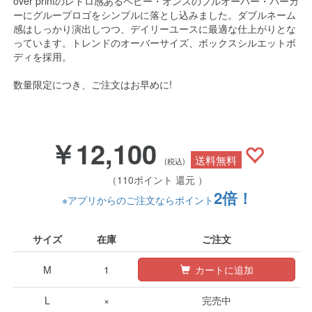
over printのレトロ感あるヘビー・オンスのプルオーバー・パーカ
ーにグループロゴをシンプルに落とし込みました。ダブルネーム
感はしっかり演出しつつ、デイリーユースに最適な仕上がりとな
っています。トレンドのオーバーサイズ、ボックスシルエットボ
ディを採用。
数量限定につき、ご注文はお早めに!
￥12,100
送料無料
(税込)
（110ポイント 還元 ）
2倍！
※アプリからのご注文ならポイント
サイズ
在庫
ご注文
M
1
カートに追加
L
×
完売中