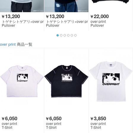
13,200
13,200
22,000
￥
￥
￥
トゲナシトゲアリ×over pr
トゲナシトゲアリ×over pr
over print
int×GEKIROCK CLOTHIN
int×GEKIROCK CLOTHIN
Pullover
Pullover
Pullover
G
G
over print
商品一覧
6,050
6,050
3,850
￥
￥
￥
over print
over print
over print
T-Shirt
T-Shirt
T-Shirt