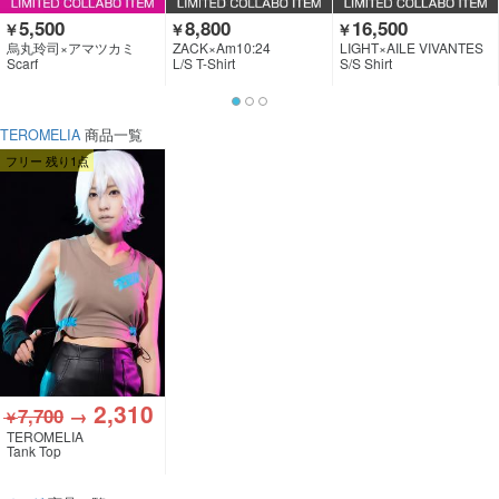
5,500
8,800
16,500
￥
￥
￥
烏丸玲司×アマツカミ
ZACK×Am10:24
LIGHT×AILE VIVANTES
Scarf
L/S T-Shirt
S/S Shirt
TEROMELIA
商品一覧
フリー 残り1点
2,310
7,700
→
￥
TEROMELIA
Tank Top