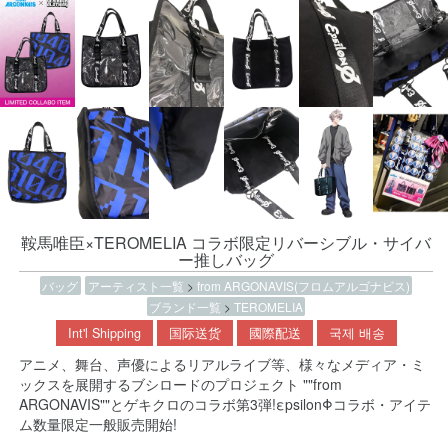
鞍馬唯臣×TEROMELIA コラボ限定リバーシブル・サイバ
ー推しバッグ
バッグ
アーティスト一覧
>
from ARGONAVIS(フロムアルゴナビス)
ブランド一覧
>
TEROMELIA
Int'l Shipping
国际送货
國際配送
국제 배송
アニメ、舞台、声優によるリアルライブ等、様々なメディア・ミ
ックスを展開するブシロードのプロジェクト ""from
ARGONAVIS""とゲキクロのコラボ第3弾!εpsilonΦコラボ・アイテ
ム数量限定一般販売開始!