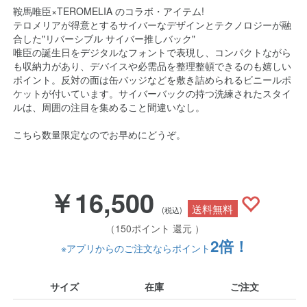
鞍馬唯臣×TEROMELIA のコラボ・アイテム!
テロメリアが得意とするサイバーなデザインとテクノロジーが融
合した"リバーシブル サイバー推しバック"
唯臣の誕生日をデジタルなフォントで表現し、コンパクトながら
も収納力があり、デバイスや必需品を整理整頓できるのも嬉しい
ポイント。反対の面は缶バッジなどを敷き詰められるビニールポ
ケットが付いています。サイバーバックの持つ洗練されたスタイ
ルは、周囲の注目を集めること間違いなし。
こちら数量限定なのでお早めにどうぞ。
￥16,500
送料無料
(税込)
（150ポイント 還元 ）
2倍！
※アプリからのご注文ならポイント
サイズ
在庫
ご注文