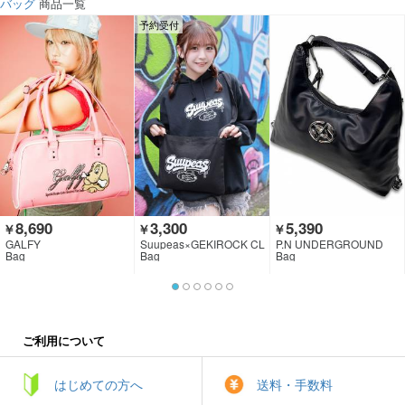
バッグ
商品一覧
予約受付
8,690
3,300
5,390
￥
￥
￥
GALFY
Suupeas×GEKIROCK CL
P.N UNDERGROUND
OTHING
Bag
Bag
Bag
ご利用について
はじめての方へ
送料・手数料