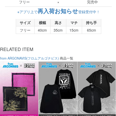
フリー
×
完売中
再入荷お知らせ
※アプリ上で
登録受付中！
サイズ
横幅
高さ
マチ
持ち手
フリー
40cm
35cm
15cm
65cm
RELATED ITEM
from ARGONAVIS(フロムアルゴナビス)
商品一覧