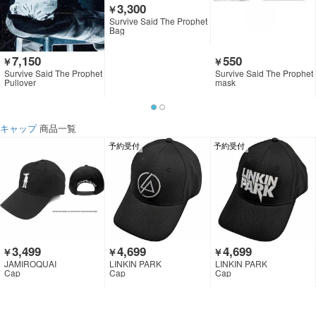
3,300
￥
Survive Said The Prophet
Bag
7,150
550
￥
￥
Survive Said The Prophet
Survive Said The Prophet
Pullover
mask
キャップ
商品一覧
予約受付
予約受付
3,499
4,699
4,699
￥
￥
￥
JAMIROQUAI
LINKIN PARK
LINKIN PARK
Cap
Cap
Cap