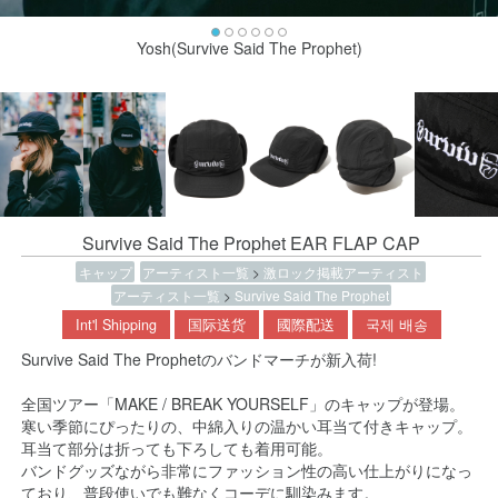
Yosh(Survive Said The Prophet)
Survive Said The Prophet EAR FLAP CAP
キャップ
アーティスト一覧
>
激ロック掲載アーティスト
アーティスト一覧
>
Survive Said The Prophet
Int'l Shipping
国际送货
國際配送
국제 배송
Survive Said The Prophetのバンドマーチが新入荷!
全国ツアー「MAKE / BREAK YOURSELF」のキャップが登場。
寒い季節にぴったりの、中綿入りの温かい耳当て付きキャップ。
耳当て部分は折っても下ろしても着用可能。
バンドグッズながら非常にファッション性の高い仕上がりになっ
ており、普段使いでも難なくコーデに馴染みます。