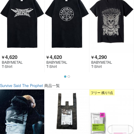
4,620
4,620
4,290
￥
￥
￥
BABYMETAL
BABYMETAL
BABYMETAL
T-Shirt
T-Shirt
T-Shirt
Survive Said The Prophet
商品一覧
フリー 残り1点