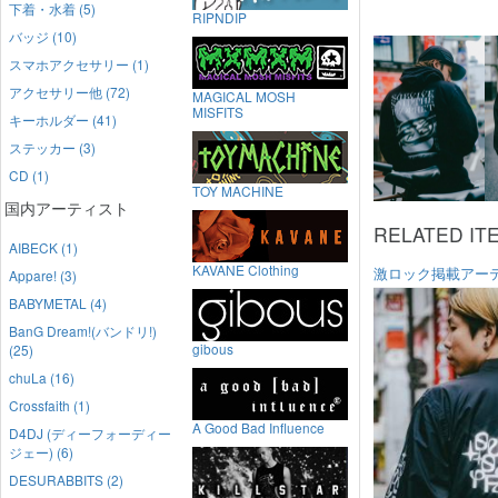
下着・水着 (5)
RIPNDIP
バッジ (10)
スマホアクセサリー (1)
アクセサリー他 (72)
MAGICAL MOSH
MISFITS
キーホルダー (41)
ステッカー (3)
CD (1)
TOY MACHINE
国内アーティスト
RELATED IT
AIBECK (1)
KAVANE Clothing
激ロック掲載アー
Appare! (3)
BABYMETAL (4)
BanG Dream!(バンドリ!)
gibous
(25)
chuLa (16)
Crossfaith (1)
A Good Bad Influence
D4DJ (ディーフォーディー
ジェー) (6)
DESURABBITS (2)