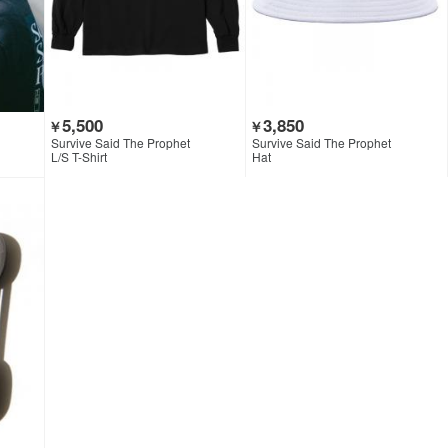
5,500
3,850
￥
￥
Survive Said The Prophet
Survive Said The Prophet
L/S T-Shirt
Hat