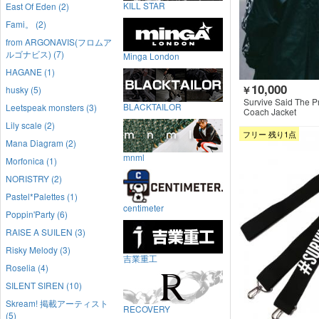
KILL STAR
East Of Eden (2)
Fami。 (2)
from ARGONAVIS(フロムア
ルゴナビス) (7)
Minga London
HAGANE (1)
10,000
husky (5)
￥
Survive Said The P
BLACKTAILOR
Leetspeak monsters (3)
Coach Jacket
Lily scale (2)
フリー 残り1点
Mana Diagram (2)
mnml
Morfonica (1)
NORISTRY (2)
Pastel*Palettes (1)
centimeter
Poppin'Party (6)
RAISE A SUILEN (3)
Risky Melody (3)
吉業重工
Roselia (4)
SILENT SIREN (10)
Skream! 掲載アーティスト
RECOVERY
(5)