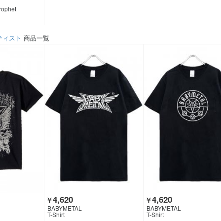
rophet
ティスト
商品一覧
4,620
4,620
￥
￥
BABYMETAL
BABYMETAL
T-Shirt
T-Shirt