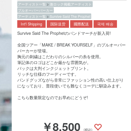
アーティスト一覧
>
激ロック掲載アーティスト
プルオーバーパーカー
アーティスト一覧
>
Survive Said The Prophet
Int'l Shipping
国际送货
國際配送
국제 배송
Survive Said The Prophetのバンドマーチが新入荷!
全国ツアー「MAKE / BREAK YOURSELF」のプルオーバー
パーカーが登場。
胸元の刺繍はこだわりのシルバーの糸を使用。
筆記体のロゴはどこか厳かな雰囲気が。
バックは大判インクジェットプリント。
リッチな仕様のフーディーです。
バンドグッズながら非常にファッション性の高い仕上がり
になっており、普段使いでも難なくコーデに馴染みます。
こちら数量限定なのでお早めにどうぞ!
￥8,500
(税込)