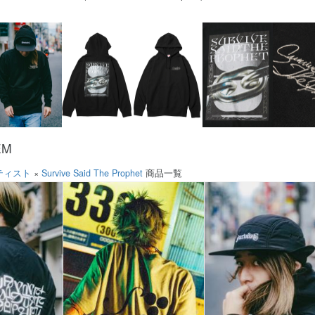
EM
ティスト
×
Survive Said The Prophet
商品一覧