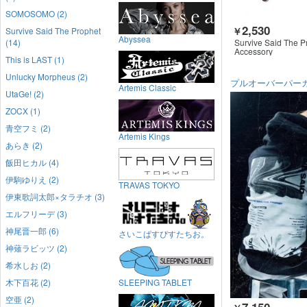
SOMOSOMO (2)
2,530
￥
Survive Said The Prophet
Abyssea
Survive Said The P
(14)
Accessory
This is LAST (1)
Unlucky Morpheus (2)
プルオーバーパー
Artemis Classic
UtaGe! (2)
ZOCX (1)
青空フミ (2)
Artemis Kings
あらき (2)
飯田ヒカル (4)
伊駒ゆりえ (2)
TRAVAS TOKYO
伊東歌詞太郎×タラチオ (3)
エルフリーデ (3)
神尾晋一郎 (6)
さいこぱすぴすたちお。
神薙ラビッツ (2)
希水しお (2)
木下百花 (2)
SLEEPING TABLET
空亜 (2)
7,150