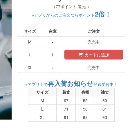
（77ポイント 還元 ）
2倍！
※アプリからのご注文ならポイント
サイズ
在庫
ご注文
M
×
完売中
L
1
カートに追加
XL
×
完売中
再入荷お知らせ
※アプリ上で
登録受付中！
サイズ
着丈
身幅
袖丈
M
67
55
60
L
71
58
61
XL
81
68
63