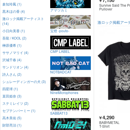
￥
倉知玲鳳 (1)
Survive Said The P
Pullover
アマツカミ
黒木ほの香 (4)
激ロック掲載アーティスト
激ロック掲載アー
(14)
小日向美香 (1)
宝燈 -pouto-
吾龍 / KOOL (2)
榊原優希 (1)
CMP LABEL
ササノマリイ (4)
沢城千春 (4)
サンドリオン (4)
NOTBADCAT
詩人さん (2)
シュレーディンガーの犬 (3)
四星球 (1)
NineMicrophones
直田姫奈 (3)
ステミレイツ (2)
セプテンバーミー (1)
SABBAT13
4,290
￥
高木美佑 (5)
BABYMETAL
財部亮治 (1)
T-Shirt