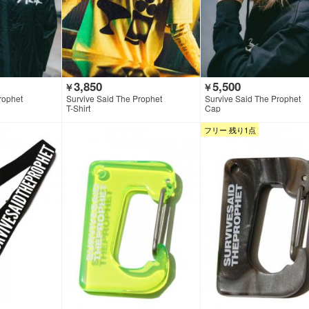
3,850
5,500
￥
￥
rophet
Survive Said The Prophet
Survive Said The Prophet
T-Shirt
Cap
フリー 残り1点