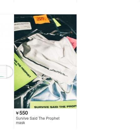
550
￥
Survive Said The Prophet
mask