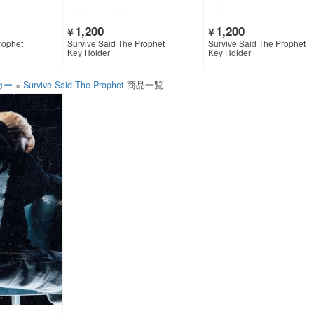
1,200
1,200
￥
￥
rophet
Survive Said The Prophet
Survive Said The Prophet
Key Holder
Key Holder
カー
×
Survive Said The Prophet
商品一覧