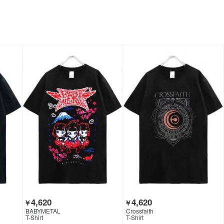
4,620
4,620
￥
￥
BABYMETAL
Crossfaith
T-Shirt
T-Shirt