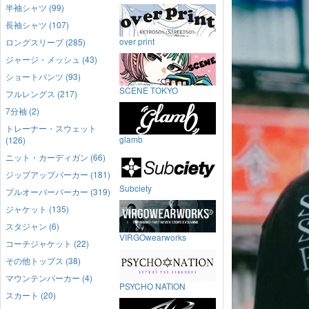
半袖シャツ (99)
長袖シャツ (107)
over print
ロングスリーブ (285)
ジャージ・メッシュ (43)
ショートパンツ (93)
SCENE TOKYO
フルレングス (217)
7分袖 (2)
トレーナー・スウェット
glamb
(126)
ニット・カーディガン (66)
ジップアップパーカー (181)
Subciety
プルオーバーパーカー (319)
ジャケット (135)
スタジャン (6)
VIRGOwearworks
コーチジャケット (22)
その他トップス (38)
マウンテンパーカー (4)
PSYCHO NATION
スカート (20)