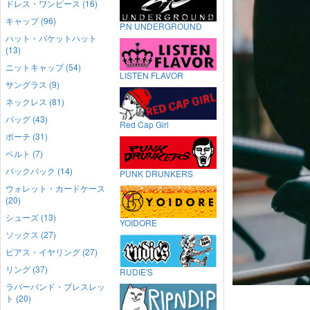
ドレス・ワンピース (16)
キャップ (96)
P.N UNDERGROUND
ハット・バケットハット
(13)
ニットキャップ (54)
LISTEN FLAVOR
サングラス (9)
ネックレス (81)
バッグ (43)
Red Cap Girl
ポーチ (31)
ベルト (7)
バックパック (14)
PUNK DRUNKERS
ウォレット・カードケース
(20)
シューズ (13)
YOIDORE
ソックス (27)
ピアス・イヤリング (27)
リング (37)
RUDIE'S
ラバーバンド・ブレスレッ
ト (20)