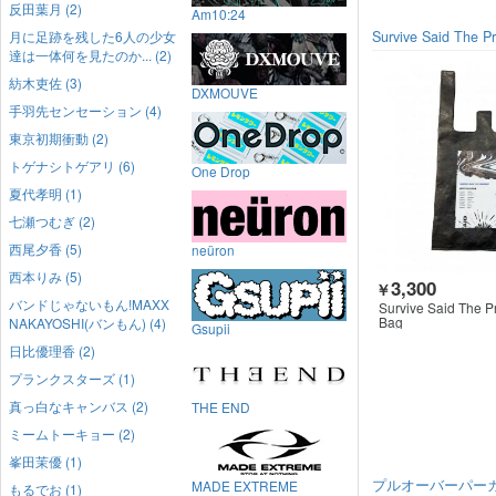
反田葉月 (2)
Am10:24
月に足跡を残した6人の少女
Survive Said The P
達は一体何を見たのか... (2)
紡木吏佐 (3)
DXMOUVE
手羽先センセーション (4)
東京初期衝動 (2)
トゲナシトゲアリ (6)
One Drop
夏代孝明 (1)
七瀬つむぎ (2)
西尾夕香 (5)
neüron
西本りみ (5)
3,300
￥
バンドじゃないもん!MAXX
Survive Said The P
Bag
NAKAYOSHI(バンもん) (4)
Gsupii
日比優理香 (2)
プランクスターズ (1)
真っ白なキャンバス (2)
THE END
ミームトーキョー (2)
峯田茉優 (1)
プルオーバーパー
MADE EXTREME
もるでお (1)