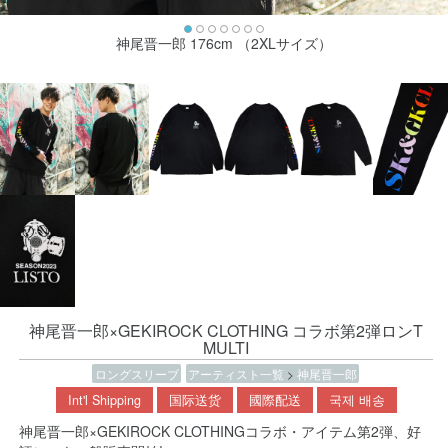
神尾晋一郎 176cm （2XLサイズ）
神尾晋一郎×GEKIROCK CLOTHING コラボ第2弾ロンT
MULTI
ロングスリーブ
アーティスト一覧
>
神尾晋一郎
Int'l Shipping
国际送货
國際配送
국제 배송
神尾晋一郎×GEKIROCK CLOTHINGコラボ・アイテム第2弾、好