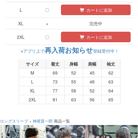
L
〇
カートに追加
XL
×
完売中
2XL
〇
カートに追加
再入荷お知らせ
※アプリ上で
登録受付中！
サイズ
着丈
身幅
肩幅
袖丈
M
69
52
45
62
L
73
55
48
63
XL
77
58
52
64
2XL
81
63
56
65
ロングスリーブ
×
神尾晋一郎
商品一覧