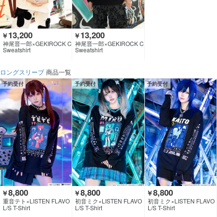
13,200
13,200
￥
￥
神尾晋一郎×GEKIROCK C
神尾晋一郎×GEKIROCK C
LOTHING
LOTHING
Sweatshirt
Sweatshirt
ロングスリーブ
商品一覧
予約受付
予約受付
予約受付
8,800
8,800
8,800
￥
￥
￥
重音テト×LISTEN FLAVO
初音ミク×LISTEN FLAVO
初音ミク×LISTEN FLAVO
R
R
R
L/S T-Shirt
L/S T-Shirt
L/S T-Shirt