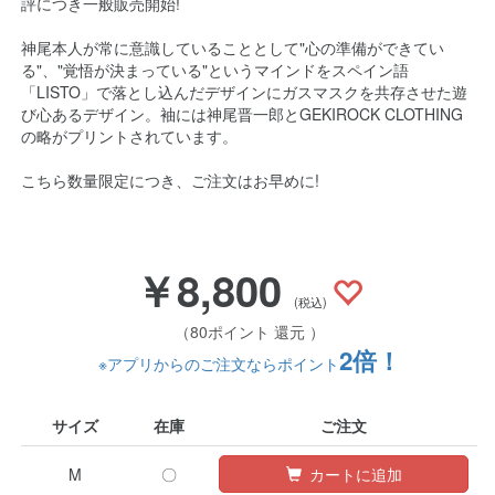
評につき一般販売開始!
神尾本人が常に意識していることとして"心の準備ができてい
る"、"覚悟が決まっている"というマインドをスペイン語
「LISTO」で落とし込んだデザインにガスマスクを共存させた遊
び心あるデザイン。袖には神尾晋一郎とGEKIROCK CLOTHING
の略がプリントされています。
こちら数量限定につき、ご注文はお早めに!
￥8,800
(税込)
（80ポイント 還元 ）
2倍！
※アプリからのご注文ならポイント
サイズ
在庫
ご注文
M
〇
カートに追加