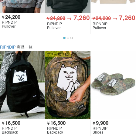
7,260
7,260
24,200
￥
24,200
→
24,200
→
￥
￥
RIPNDIP
RIPNDIP
RIPNDIP
Pullover
Pullover
Pullover
RIPNDIP
商品一覧
フリー 残り1点
16,500
16,500
9,900
￥
￥
￥
RIPNDIP
RIPNDIP
RIPNDIP
Backpack
Backpack
Shoes