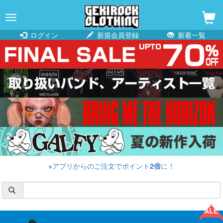
navigation
ログイン
新規会員登録
新着一覧
※アプリからのご注文でポイント
2倍
に！
SALE!!
SALE!!
SALE!!
SALE!!
SALE!!
SALE!!