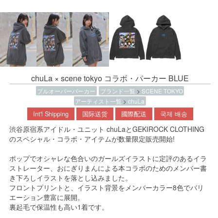
chuLa × scene tokyo コラボ・パーカー BLUE
プルオーバーパーカー
ブランド一覧
>
SCENE TOKYO
アーティスト一覧
>
chuLa
Int'l Shipping
国际送货
國際配送
국제 배송
渋谷原宿系アイドル・ユニット chuLaとGEKIROCK CLOTHING
のスペシャル・コラボ・アイテムが数量限定販売開始!
ポップでオシャレな色合いのガールズイラストに定評のあるイラ
ストレーター、おにぎりまんによる本コラボのためのメンバー書
き下ろしイラストを落とし込みました。
フロントプリントと、イラスト背景をメンバーカラー8色でバリ
エーション豊富に展開。
裏起毛で保温性も高い1着です。