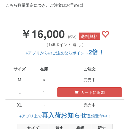
こちら数量限定につき、ご注文はお早めに!
￥16,000
送料無料
(税込)
（145ポイント 還元 ）
2倍！
※アプリからのご注文ならポイント
サイズ
在庫
ご注文
M
×
完売中
L
1
カートに追加
XL
×
完売中
再入荷お知らせ
※アプリ上で
登録受付中！
サイズ
着丈
身幅
裄丈