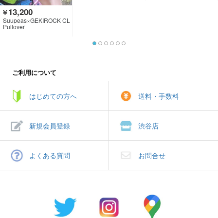
13,200
￥
Suupeas×GEKIROCK CL
OTHING
Pullover
ご利用について
はじめての方へ
送料・手数料
新規会員登録
渋谷店
よくある質問
お問合せ