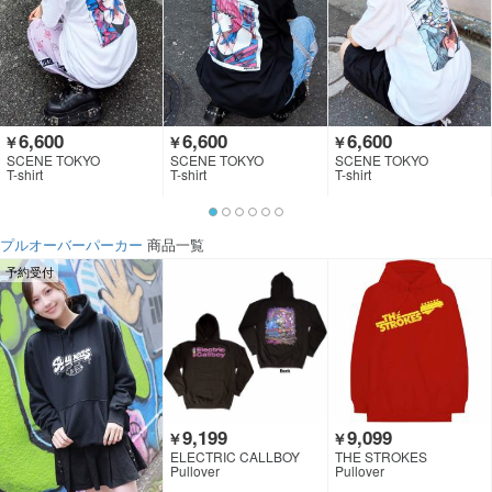
6,600
6,600
6,600
￥
￥
￥
SCENE TOKYO
SCENE TOKYO
SCENE TOKYO
T-shirt
T-shirt
T-shirt
プルオーバーパーカー
商品一覧
予約受付
9,199
9,099
￥
￥
ELECTRIC CALLBOY
THE STROKES
Pullover
Pullover