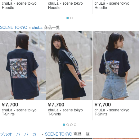
chuLa × scene tokyo
chuLa × scene tokyo
chuLa × scene tokyo
Hoodie
Hoodie
Hoodie
SCENE TOKYO
×
chuLa
商品一覧
7,700
7,700
7,700
￥
￥
￥
chuLa × scene tokyo
chuLa × scene tokyo
chuLa × scene tokyo
T-Shirts
T-Shirts
T-Shirts
プルオーバーパーカー
×
SCENE TOKYO
商品一覧