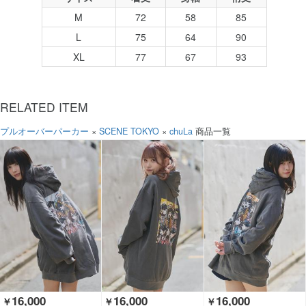
M
72
58
85
L
75
64
90
XL
77
67
93
RELATED ITEM
プルオーバーパーカー
×
SCENE TOKYO
×
chuLa
商品一覧
16,000
16,000
16,000
￥
￥
￥