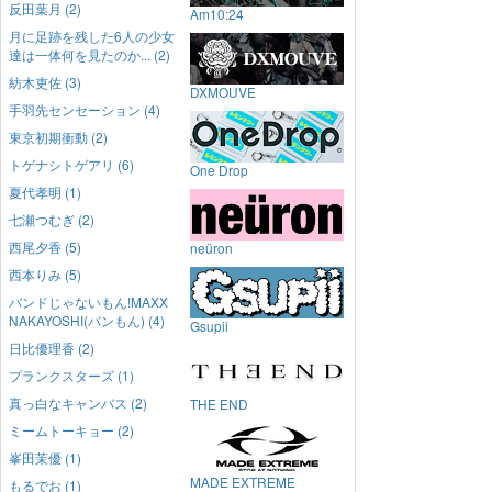
反田葉月 (2)
Am10:24
月に足跡を残した6人の少女
達は一体何を見たのか... (2)
紡木吏佐 (3)
DXMOUVE
手羽先センセーション (4)
東京初期衝動 (2)
トゲナシトゲアリ (6)
One Drop
夏代孝明 (1)
七瀬つむぎ (2)
西尾夕香 (5)
neüron
西本りみ (5)
バンドじゃないもん!MAXX
NAKAYOSHI(バンもん) (4)
Gsupii
日比優理香 (2)
プランクスターズ (1)
真っ白なキャンバス (2)
THE END
ミームトーキョー (2)
峯田茉優 (1)
MADE EXTREME
もるでお (1)