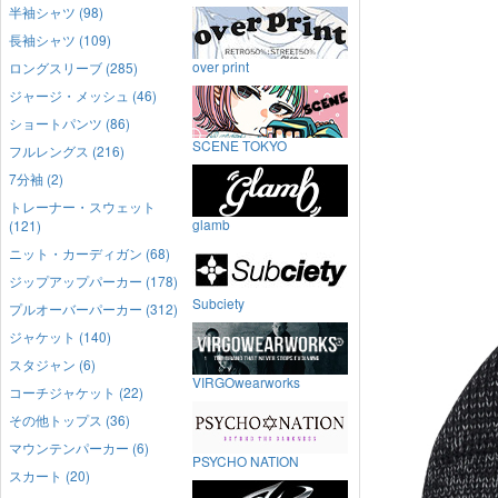
半袖シャツ (98)
長袖シャツ (109)
over print
ロングスリーブ (285)
ジャージ・メッシュ (46)
ショートパンツ (86)
SCENE TOKYO
フルレングス (216)
7分袖 (2)
トレーナー・スウェット
glamb
(121)
ニット・カーディガン (68)
ジップアップパーカー (178)
Subciety
プルオーバーパーカー (312)
ジャケット (140)
スタジャン (6)
VIRGOwearworks
コーチジャケット (22)
その他トップス (36)
マウンテンパーカー (6)
PSYCHO NATION
スカート (20)