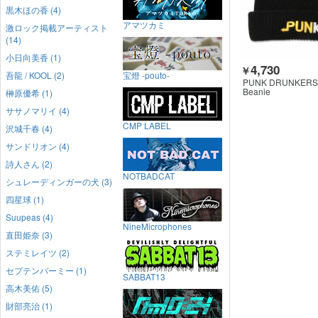
黒木ほの香 (4)
アマツカミ
激ロック掲載アーティスト
(14)
小日向美香 (1)
4,730
￥
吾龍 / KOOL (2)
宝燈 -pouto-
PUNK DRUNKERS
Beanie
榊原優希 (1)
ササノマリイ (4)
CMP LABEL
沢城千春 (4)
サンドリオン (4)
詩人さん (2)
NOTBADCAT
シュレーディンガーの犬 (3)
四星球 (1)
Suupeas (4)
NineMicrophones
直田姫奈 (3)
ステミレイツ (2)
セプテンバーミー (1)
SABBAT13
高木美佑 (5)
財部亮治 (1)