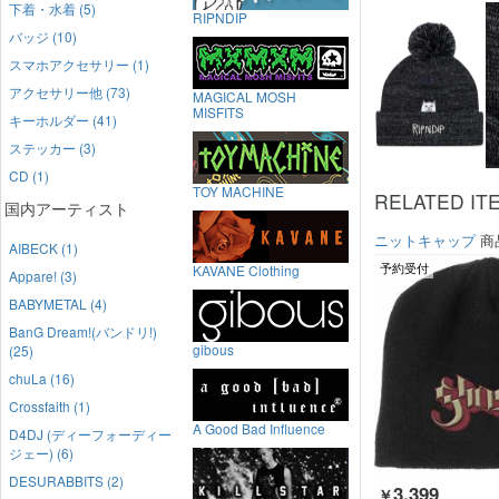
下着・水着 (5)
RIPNDIP
バッジ (10)
スマホアクセサリー (1)
アクセサリー他 (73)
MAGICAL MOSH
MISFITS
キーホルダー (41)
ステッカー (3)
CD (1)
TOY MACHINE
RELATED IT
国内アーティスト
ニットキャップ
商
AIBECK (1)
予約受付
KAVANE Clothing
Appare! (3)
BABYMETAL (4)
BanG Dream!(バンドリ!)
gibous
(25)
chuLa (16)
Crossfaith (1)
A Good Bad Influence
D4DJ (ディーフォーディー
ジェー) (6)
DESURABBITS (2)
3,399
￥