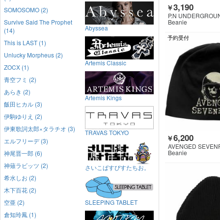
3,190
￥
SOMOSOMO (2)
P.N UNDERGROU
Survive Said The Prophet
Beanie
Abyssea
(14)
予約受付
This is LAST (1)
Unlucky Morpheus (2)
Artemis Classic
ZOCX (1)
青空フミ (2)
あらき (2)
Artemis Kings
飯田ヒカル (3)
伊駒ゆりえ (2)
伊東歌詞太郎×タラチオ (3)
TRAVAS TOKYO
6,200
￥
エルフリーデ (3)
AVENGED SEVEN
Beanie
神尾晋一郎 (6)
神薙ラビッツ (2)
さいこぱすぴすたちお。
希水しお (2)
木下百花 (2)
空亜 (2)
SLEEPING TABLET
倉知玲鳳 (1)