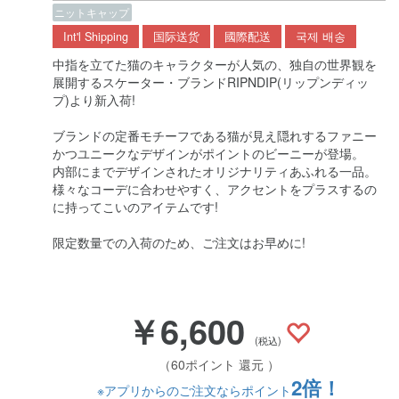
ニットキャップ
Int'l Shipping
国际送货
國際配送
국제 배송
中指を立てた猫のキャラクターが人気の、独自の世界観を
展開するスケーター・ブランドRIPNDIP(リップンディッ
プ)より新入荷!
ブランドの定番モチーフである猫が見え隠れするファニー
かつユニークなデザインがポイントのビーニーが登場。
内部にまでデザインされたオリジナリティあふれる一品。
様々なコーデに合わせやすく、アクセントをプラスするの
に持ってこいのアイテムです!
限定数量での入荷のため、ご注文はお早めに!
￥6,600
(税込)
（60ポイント 還元 ）
2倍！
※アプリからのご注文ならポイント