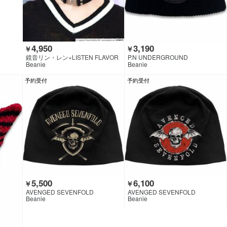
4,950
3,190
￥
￥
鏡音リン・レン×LISTEN FLAVOR
P.N UNDERGROUND
Beanie
Beanie
予約受付
予約受付
5,500
6,100
￥
￥
AVENGED SEVENFOLD
AVENGED SEVENFOLD
Beanie
Beanie