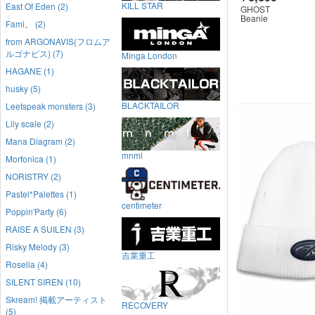
KILL STAR
East Of Eden (2)
GHOST
Beanie
Fami。 (2)
from ARGONAVIS(フロムア
ルゴナビス) (7)
Minga London
HAGANE (1)
husky (5)
BLACKTAILOR
Leetspeak monsters (3)
Lily scale (2)
Mana Diagram (2)
mnml
Morfonica (1)
NORISTRY (2)
Pastel*Palettes (1)
centimeter
Poppin'Party (6)
RAISE A SUILEN (3)
Risky Melody (3)
吉業重工
Roselia (4)
SILENT SIREN (10)
Skream! 掲載アーティスト
RECOVERY
(5)