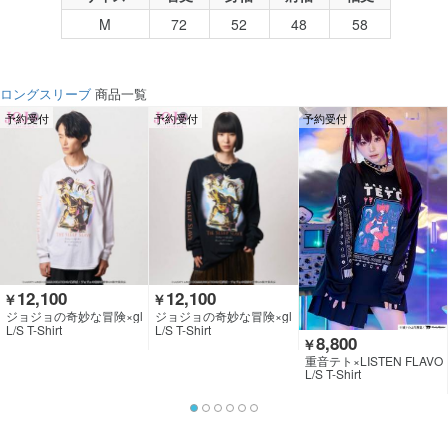
M
72
52
48
58
ロングスリーブ
商品一覧
予約受付
予約受付
予約受付
12,100
12,100
￥
￥
ジョジョの奇妙な冒険×gl
ジョジョの奇妙な冒険×gl
amb
amb
L/S T-Shirt
L/S T-Shirt
8,800
￥
重音テト×LISTEN FLAVO
R
L/S T-Shirt