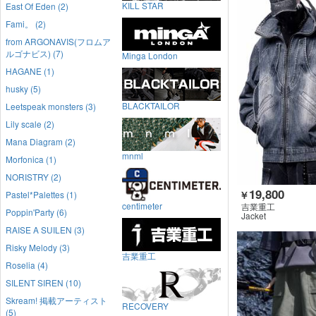
KILL STAR
East Of Eden (2)
Fami。 (2)
from ARGONAVIS(フロムア
ルゴナビス) (7)
Minga London
HAGANE (1)
husky (5)
BLACKTAILOR
Leetspeak monsters (3)
Lily scale (2)
Mana Diagram (2)
mnml
Morfonica (1)
NORISTRY (2)
19,800
Pastel*Palettes (1)
￥
centimeter
吉業重工
Poppin'Party (6)
Jacket
RAISE A SUILEN (3)
Risky Melody (3)
吉業重工
Roselia (4)
SILENT SIREN (10)
Skream! 掲載アーティスト
RECOVERY
(5)