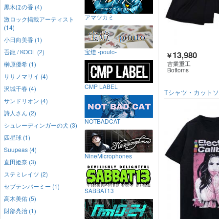
黒木ほの香 (4)
アマツカミ
激ロック掲載アーティスト
(14)
小日向美香 (1)
吾龍 / KOOL (2)
宝燈 -pouto-
13,980
￥
吉業重工
榊原優希 (1)
Bottoms
ササノマリイ (4)
CMP LABEL
沢城千春 (4)
Tシャツ・カット
サンドリオン (4)
詩人さん (2)
NOTBADCAT
シュレーディンガーの犬 (3)
四星球 (1)
Suupeas (4)
NineMicrophones
直田姫奈 (3)
ステミレイツ (2)
セプテンバーミー (1)
SABBAT13
高木美佑 (5)
財部亮治 (1)