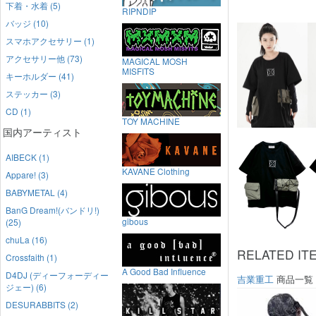
下着・水着 (5)
RIPNDIP
バッジ (10)
スマホアクセサリー (1)
アクセサリー他 (73)
MAGICAL MOSH
MISFITS
キーホルダー (41)
ステッカー (3)
CD (1)
TOY MACHINE
国内アーティスト
AIBECK (1)
KAVANE Clothing
Appare! (3)
BABYMETAL (4)
BanG Dream!(バンドリ!)
gibous
(25)
chuLa (16)
RELATED IT
Crossfaith (1)
A Good Bad Influence
D4DJ (ディーフォーディー
吉業重工
商品一覧
ジェー) (6)
DESURABBITS (2)