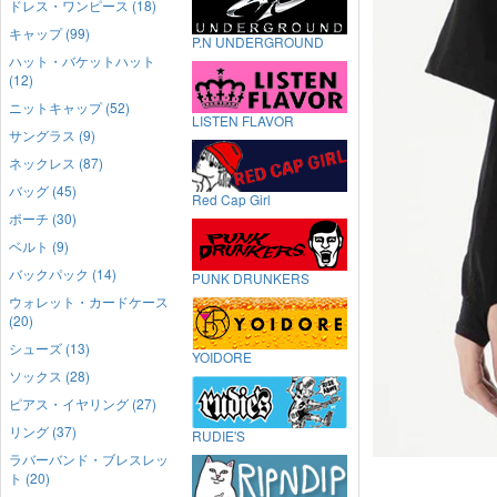
ドレス・ワンピース (18)
キャップ (99)
P.N UNDERGROUND
ハット・バケットハット
(12)
ニットキャップ (52)
LISTEN FLAVOR
サングラス (9)
ネックレス (87)
バッグ (45)
Red Cap Girl
ポーチ (30)
ベルト (9)
バックパック (14)
PUNK DRUNKERS
ウォレット・カードケース
(20)
シューズ (13)
YOIDORE
ソックス (28)
ピアス・イヤリング (27)
リング (37)
RUDIE'S
ラバーバンド・ブレスレッ
ト (20)