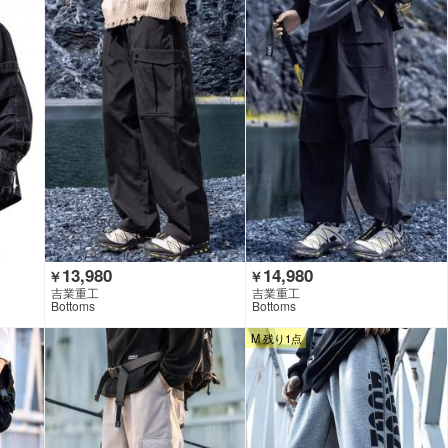
13,980
14,980
￥
￥
吉業重工
吉業重工
Bottoms
Bottoms
M 残り1点