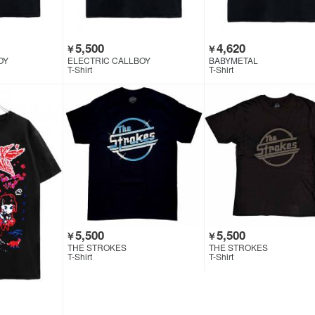
5,500
4,620
￥
￥
OY
ELECTRIC CALLBOY
BABYMETAL
T-Shirt
T-Shirt
5,500
5,500
￥
￥
THE STROKES
THE STROKES
T-Shirt
T-Shirt