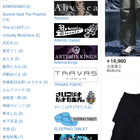
SOMOSOMO (2)
Survive Said The Prophet
Abyssea
(14)
This is LAST (1)
Unlucky Morpheus (2)
Artemis Classic
ZOCX (1)
青空フミ (2)
あらき (2)
14,980
￥
Artemis Kings
吉業重工
飯田ヒカル (3)
Bottoms
伊駒ゆりえ (2)
伊東歌詞太郎×タラチオ (3)
TRAVAS TOKYO
エルフリーデ (3)
神尾晋一郎 (6)
神薙ラビッツ (2)
さいこぱすぴすたちお。
希水しお (2)
木下百花 (2)
空亜 (2)
SLEEPING TABLET
倉知玲鳳 (1)