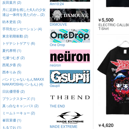
反田葉月 (2)
Am10:24
月に足跡を残した6人の少女
達は一体何を見たのか... (2)
5,500
￥
紡木吏佐 (3)
DXMOUVE
ELECTRIC CALLB
T-Shirt
手羽先センセーション (4)
東京初期衝動 (2)
トゲナシトゲアリ (6)
One Drop
夏代孝明 (1)
七瀬つむぎ (2)
西尾夕香 (5)
neüron
西本りみ (5)
バンドじゃないもん!MAXX
NAKAYOSHI(バンもん) (4)
Gsupii
日比優理香 (2)
プランクスターズ (1)
真っ白なキャンバス (2)
THE END
ミームトーキョー (2)
峯田茉優 (1)
4,620
￥
MADE EXTREME
もるでお (1)