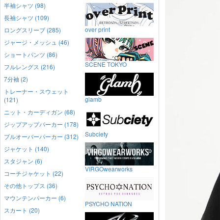
半袖シャツ (98)
長袖シャツ (109)
over print
ロングスリーブ (285)
ジャージ・メッシュ (46)
ショートパンツ (86)
SCENE TOKYO
フルレングス (216)
7分袖 (2)
トレーナー・スウェット
glamb
(121)
ニット・カーディガン (68)
ジップアップパーカー (178)
Subciety
プルオーバーパーカー (312)
ジャケット (140)
スタジャン (6)
VIRGOwearworks
コーチジャケット (22)
その他トップス (36)
マウンテンパーカー (6)
PSYCHO NATION
スカート (20)