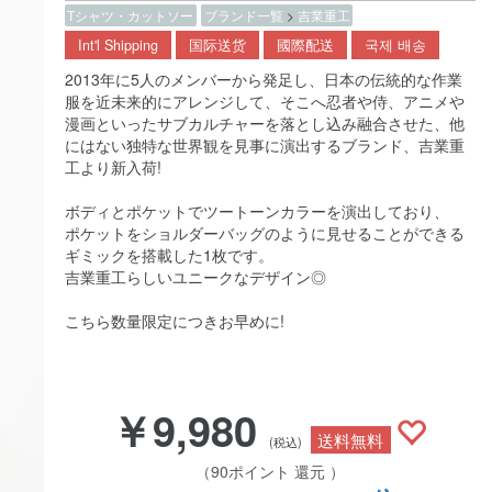
Tシャツ・カットソー
ブランド一覧
>
吉業重工
Int'l Shipping
国际送货
國際配送
국제 배송
2013年に5人のメンバーから発足し、日本の伝統的な作業
服を近未来的にアレンジして、そこへ忍者や侍、アニメや
漫画といったサブカルチャーを落とし込み融合させた、他
にはない独特な世界観を見事に演出するブランド、吉業重
工より新入荷!
ボディとポケットでツートーンカラーを演出しており、
ポケットをショルダーバッグのように見せることができる
ギミックを搭載した1枚です。
吉業重工らしいユニークなデザイン◎
こちら数量限定につきお早めに!
￥9,980
送料無料
(税込)
（90ポイント 還元 ）