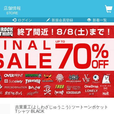
店舗情報
STORE
ログイン
新規会員登録
新着一覧
吉業重工(よしわざじゅうこう) ツートーンポケット
Tシャツ BLACK