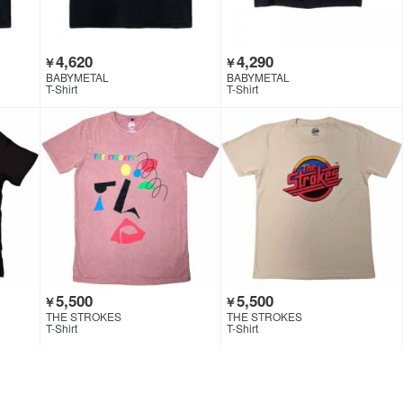
4,620
4,290
￥
￥
BABYMETAL
BABYMETAL
T-Shirt
T-Shirt
5,500
5,500
￥
￥
THE STROKES
THE STROKES
T-Shirt
T-Shirt