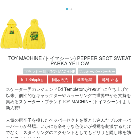
TOY MACHINE (トイマシーン) PEPPER SECT SWEAT
PARKA YELLOW
ブランド一覧
>
TOY MACHINE
プルオーバーパーカー
Int'l Shipping
国际送货
國際配送
국제 배송
スケーター界のレジェンドEd Templetonが1993年に立ち上げて
以来、個性的なキャラクターやカラーリングで世界中から支持を
集めるスケーター・ブランドTOY MACHINE (トイマシーン) より
新入荷!
人気の唐辛子を模したペッパーセクトを落とし込んだプルオーバ
ーパーカが登場。いかにも辛そうな色使いが視覚を刺激するだけ
でなく、スタイリングのアクセントとしてもピリリと隠し味を効