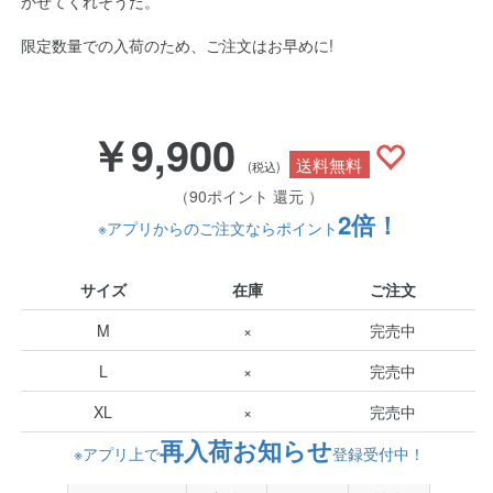
かせてくれそうだ。
限定数量での入荷のため、ご注文はお早めに!
￥9,900
送料無料
(税込)
（90ポイント 還元 ）
2倍！
※アプリからのご注文ならポイント
サイズ
在庫
ご注文
M
×
完売中
L
×
完売中
XL
×
完売中
再入荷お知らせ
※アプリ上で
登録受付中！