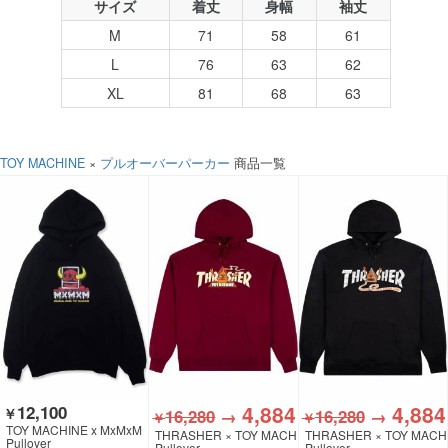
サイズ
着丈
身幅
袖丈
M
71
58
61
L
76
63
62
XL
81
68
63
TOY MACHINE
×
プルオーバーパーカー
商品一覧
4,884
4,884
12,100
￥
16,280
→
16,280
→
￥
￥
TOY MACHINE x MxMxM
THRASHER × TOY MACH
THRASHER × TOY MACH
Pullover
INEF
INE
Pullover
Pullover