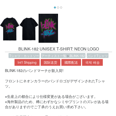
BLINK-182 UNISEX T-SHIRT: NEON LOGO
Tシャツ・カットソー
アーティスト一覧
>
BLINK-182
バンドTシャツ
Int'l Shipping
国际送货
國際配送
국제 배송
BLINK-182のバンドマーチが新入荷!
フロントにネオンカラーのバンドロゴがデザインされたTシャ
ツ。
※生産上の都合により仕様変更がある場合がございます。
※海外製品のため、稀にわずかなシミやプリントのズレがある場
合がありますのでご了承のうえお買い求め下さい。