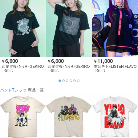
6,600
6,600
11,000
￥
￥
￥
西尾夕香×NieR×GEKIRO
西尾夕香×NieR×GEKIRO
重音テト×LISTEN FLAVO
CK CLOTHING
CK CLOTHING
R
T-Shirt
T-Shirt
T-Shirt
バンドTシャツ
商品一覧