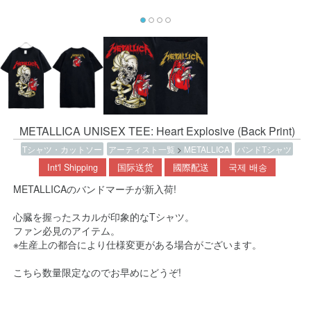
METALLICA UNISEX TEE: Heart Explosive (Back Print)
Tシャツ・カットソー
アーティスト一覧
>
METALLICA
バンドTシャツ
Int'l Shipping
国际送货
國際配送
국제 배송
METALLICAのバンドマーチが新入荷!
心臓を握ったスカルが印象的なTシャツ。
ファン必見のアイテム。
※生産上の都合により仕様変更がある場合がございます。
こちら数量限定なのでお早めにどうぞ!