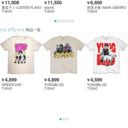
11,000
11,550
6,600
￥
￥
￥
重音テト×LISTEN FLAVO
glamb
西尾夕香×NieR×GEKIRO
R
CK CLOTHING
T-Shirt
T-Shirt
T-Shirt
バンドTシャツ
商品一覧
4,899
4,899
4,599
￥
￥
￥
GREEN DAY
YUNGBLUD
YUNGBLUD
T-Shirt
T-Shirt
T-Shirt