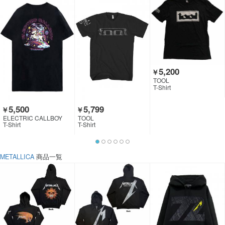
5,200
￥
TOOL
T-Shirt
5,500
5,799
￥
￥
ELECTRIC CALLBOY
TOOL
T-Shirt
T-Shirt
METALLICA
商品一覧