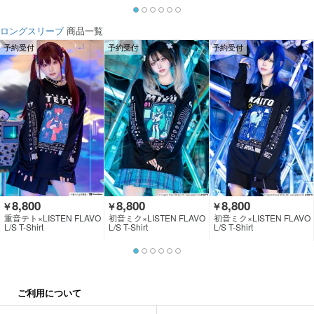
ロングスリーブ
商品一覧
予約受付
予約受付
予約受付
8,800
8,800
8,800
￥
￥
￥
重音テト×LISTEN FLAVO
初音ミク×LISTEN FLAVO
初音ミク×LISTEN FLAVO
R
R
R
L/S T-Shirt
L/S T-Shirt
L/S T-Shirt
ご利用について