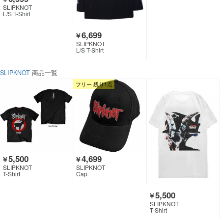
SLIPKNOT
L/S T-Shirt
6,699
￥
SLIPKNOT
L/S T-Shirt
SLIPKNOT
商品一覧
フリー 残り1点
5,500
4,699
￥
￥
SLIPKNOT
SLIPKNOT
T-Shirt
Cap
5,500
￥
SLIPKNOT
T-Shirt