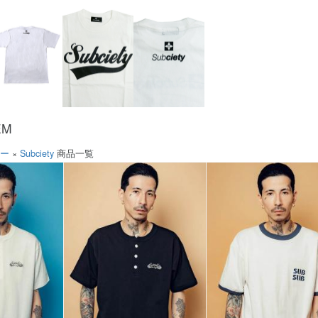
EM
ソー
×
Subciety
商品一覧