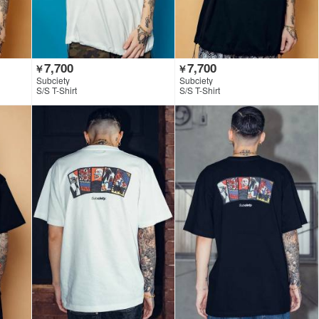
7,700
7,700
￥
￥
Subciety
Subciety
S/S T-Shirt
S/S T-Shirt