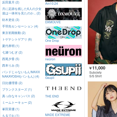
反田葉月 (2)
Am10:24
月に足跡を残した6人の少女
達は一体何を見たのか... (2)
紡木吏佐 (3)
DXMOUVE
手羽先センセーション (4)
東京初期衝動 (2)
トゲナシトゲアリ (6)
One Drop
夏代孝明 (1)
七瀬つむぎ (2)
西尾夕香 (5)
neüron
西本りみ (5)
11,000
￥
バンドじゃないもん!MAXX
Subciety
S/S Shirt
NAKAYOSHI(バンもん) (4)
Gsupii
日比優理香 (2)
プランクスターズ (1)
真っ白なキャンバス (2)
THE END
ミームトーキョー (2)
峯田茉優 (1)
MADE EXTREME
もるでお (1)