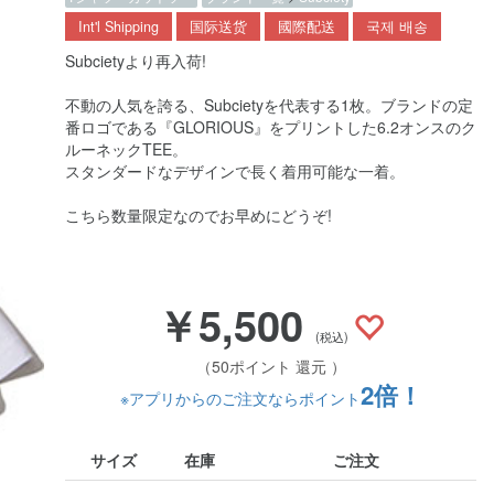
Int'l Shipping
国际送货
國際配送
국제 배송
Subcietyより再入荷!
不動の人気を誇る、Subcietyを代表する1枚。ブランドの定
番ロゴである『GLORIOUS』をプリントした6.2オンスのク
ルーネックTEE。
スタンダードなデザインで長く着用可能な一着。
こちら数量限定なのでお早めにどうぞ!
￥5,500
(税込)
（50ポイント 還元 ）
2倍！
※アプリからのご注文ならポイント
サイズ
在庫
ご注文