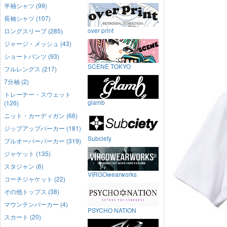
半袖シャツ (99)
長袖シャツ (107)
over print
ロングスリーブ (285)
ジャージ・メッシュ (43)
ショートパンツ (93)
SCENE TOKYO
フルレングス (217)
7分袖 (2)
トレーナー・スウェット
glamb
(126)
ニット・カーディガン (66)
ジップアップパーカー (181)
Subciety
プルオーバーパーカー (319)
ジャケット (135)
スタジャン (6)
VIRGOwearworks
コーチジャケット (22)
その他トップス (38)
マウンテンパーカー (4)
PSYCHO NATION
スカート (20)