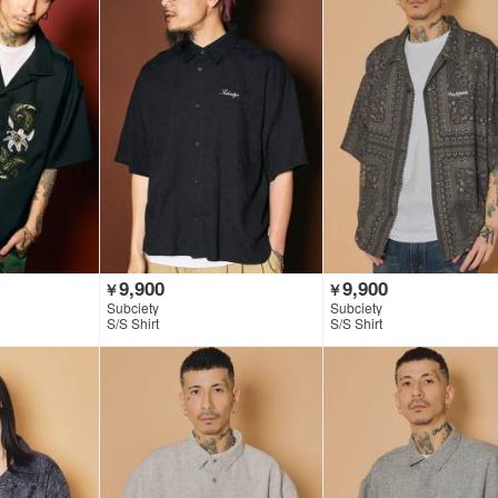
9,900
9,900
￥
￥
Subciety
Subciety
S/S Shirt
S/S Shirt