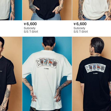
6,600
6,600
￥
￥
Subciety
Subciety
S/S T-Shirt
S/S T-Shirt