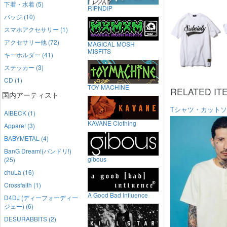
下着・水着 (5)
RIPNDIP
バッジ (10)
スマホアクセサリー (1)
アクセサリー他 (72)
MAGICAL MOSH
MISFITS
キーホルダー (41)
ステッカー (3)
CD (1)
TOY MACHINE
RELATED IT
国内アーティスト
Tシャツ・カット
AIBECK (1)
KAVANE Clothing
Appare! (3)
BABYMETAL (4)
BanG Dream!(バンドリ!)
gibous
(25)
chuLa (16)
Crossfaith (1)
A Good Bad Influence
D4DJ (ディーフォーディー
ジェー) (6)
DESURABBITS (2)