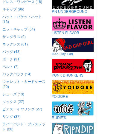
ドレス・ワンピース (16)
キャップ (96)
P.N UNDERGROUND
ハット・バケットハット
(13)
ニットキャップ (54)
LISTEN FLAVOR
サングラス (9)
ネックレス (81)
バッグ (43)
Red Cap Girl
ポーチ (31)
ベルト (7)
バックパック (14)
PUNK DRUNKERS
ウォレット・カードケース
(20)
シューズ (13)
YOIDORE
ソックス (27)
ピアス・イヤリング (27)
リング (37)
RUDIE'S
ラバーバンド・ブレスレッ
ト (20)