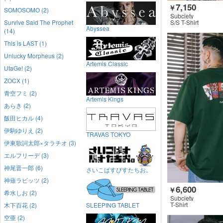
7,150
￥
SOMOSOMO (2)
Subciety
Survive Said The Prophet
S/S T-Shirt
Abyssea
(14)
This is LAST (1)
Unlucky Morpheus (2)
Artemis Classic
UtaGe! (2)
ZOCX (1)
青空フミ (2)
Artemis Kings
あらき (2)
飯田ヒカル (4)
伊駒ゆりえ (2)
TRAVAS TOKYO
伊東歌詞太郎×タラチオ (3)
エルフリーデ (3)
神尾晋一郎 (6)
さいこぱすぴすたちお。
神薙ラビッツ (2)
6,600
￥
希水しお (2)
Subciety
T-Shirt
木下百花 (2)
SLEEPING TABLET
空亜 (2)