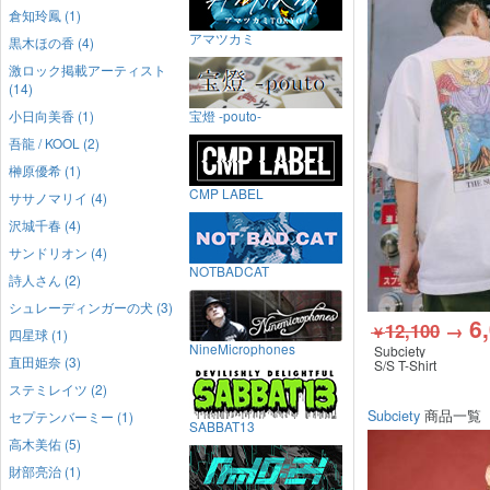
倉知玲鳳 (1)
アマツカミ
黒木ほの香 (4)
激ロック掲載アーティスト
(14)
小日向美香 (1)
宝燈 -pouto-
吾龍 / KOOL (2)
榊原優希 (1)
CMP LABEL
ササノマリイ (4)
沢城千春 (4)
サンドリオン (4)
NOTBADCAT
詩人さん (2)
シュレーディンガーの犬 (3)
6
12,100
→
￥
四星球 (1)
NineMicrophones
Subciety
直田姫奈 (3)
S/S T-Shirt
ステミレイツ (2)
Subciety
商品一覧
セプテンバーミー (1)
SABBAT13
高木美佑 (5)
財部亮治 (1)