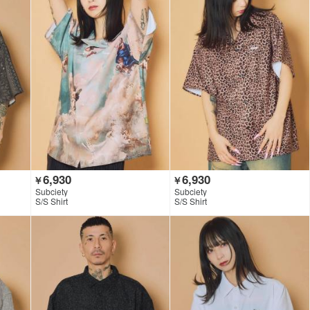
6,930
6,930
￥
￥
Subciety
Subciety
S/S Shirt
S/S Shirt