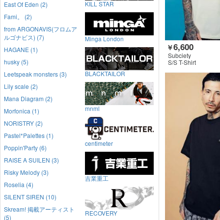
KILL STAR
East Of Eden (2)
Fami。 (2)
from ARGONAVIS(フロムア
ルゴナビス) (7)
Minga London
6,600
￥
HAGANE (1)
Subciety
husky (5)
S/S T-Shirt
BLACKTAILOR
Leetspeak monsters (3)
Lily scale (2)
Mana Diagram (2)
mnml
Morfonica (1)
NORISTRY (2)
Pastel*Palettes (1)
centimeter
Poppin'Party (6)
RAISE A SUILEN (3)
Risky Melody (3)
吉業重工
Roselia (4)
SILENT SIREN (10)
Skream! 掲載アーティスト
RECOVERY
(5)