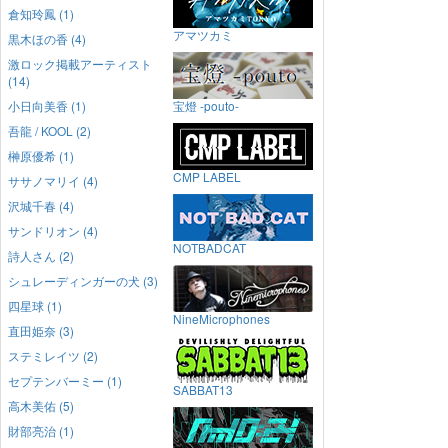
倉知玲鳳 (1)
アマツカミ
黒木ほの香 (4)
激ロック掲載アーティスト
(14)
小日向美香 (1)
宝燈 -pouto-
吾龍 / KOOL (2)
榊原優希 (1)
CMP LABEL
ササノマリイ (4)
沢城千春 (4)
サンドリオン (4)
NOTBADCAT
詩人さん (2)
シュレーディンガーの犬 (3)
四星球 (1)
NineMicrophones
直田姫奈 (3)
ステミレイツ (2)
セプテンバーミー (1)
SABBAT13
高木美佑 (5)
財部亮治 (1)