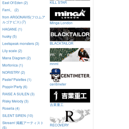
KILL STAR
East Of Eden (2)
Fami。 (2)
from ARGONAVIS(フロムア
ルゴナビス) (7)
Minga London
HAGANE (1)
husky (5)
BLACKTAILOR
Leetspeak monsters (3)
Lily scale (2)
Mana Diagram (2)
mnml
Morfonica (1)
NORISTRY (2)
Pastel*Palettes (1)
centimeter
Poppin'Party (6)
RAISE A SUILEN (3)
Risky Melody (3)
吉業重工
Roselia (4)
SILENT SIREN (10)
Skream! 掲載アーティスト
RECOVERY
(5)