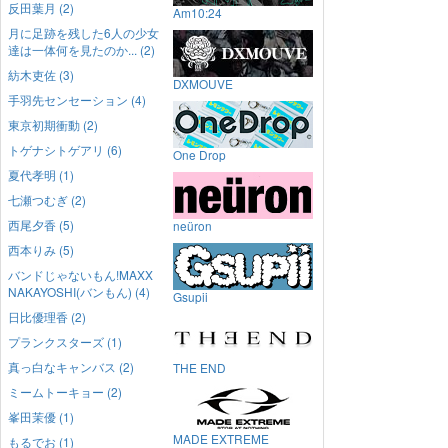
反田葉月 (2)
Am10:24
月に足跡を残した6人の少女
達は一体何を見たのか... (2)
紡木吏佐 (3)
DXMOUVE
手羽先センセーション (4)
東京初期衝動 (2)
トゲナシトゲアリ (6)
One Drop
夏代孝明 (1)
七瀬つむぎ (2)
西尾夕香 (5)
neüron
西本りみ (5)
バンドじゃないもん!MAXX
NAKAYOSHI(バンもん) (4)
Gsupii
日比優理香 (2)
プランクスターズ (1)
真っ白なキャンバス (2)
THE END
ミームトーキョー (2)
峯田茉優 (1)
MADE EXTREME
もるでお (1)