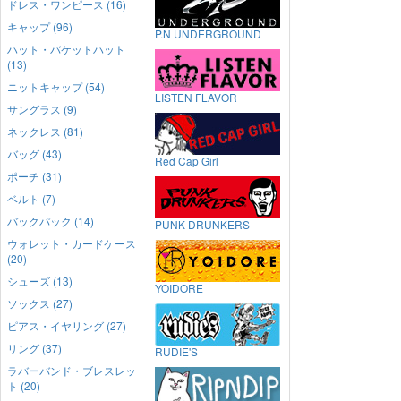
ドレス・ワンピース (16)
キャップ (96)
P.N UNDERGROUND
ハット・バケットハット
(13)
ニットキャップ (54)
LISTEN FLAVOR
サングラス (9)
ネックレス (81)
バッグ (43)
Red Cap Girl
ポーチ (31)
ベルト (7)
バックパック (14)
PUNK DRUNKERS
ウォレット・カードケース
(20)
シューズ (13)
YOIDORE
ソックス (27)
ピアス・イヤリング (27)
リング (37)
RUDIE'S
ラバーバンド・ブレスレッ
ト (20)