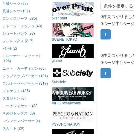
半袖シャツ (99)
条件を指定する
長袖シャツ (107)
0件見つかりまし
over print
ロングスリーブ (285)
0ページ中1ペー
ジャージ・メッシュ (43)
ショートパンツ (93)
1
SCENE TOKYO
フルレングス (217)
7分袖 (2)
0件見つかりまし
トレーナー・スウェット
glamb
(126)
0ページ中1ペー
ニット・カーディガン (66)
1
ジップアップパーカー (181)
Subciety
プルオーバーパーカー (319)
ジャケット (135)
スタジャン (6)
VIRGOwearworks
コーチジャケット (22)
その他トップス (38)
マウンテンパーカー (4)
PSYCHO NATION
スカート (20)