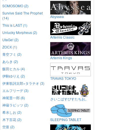
SOMOSOMO (2)
Survive Said The Prophet
Abyssea
(14)
This is LAST (1)
Unlucky Morpheus (2)
Artemis Classic
UtaGe! (2)
ZOCX (1)
青空フミ (2)
Artemis Kings
あらき (2)
飯田ヒカル (4)
伊駒ゆりえ (2)
TRAVAS TOKYO
伊東歌詞太郎×タラチオ (3)
エルフリーデ (3)
神尾晋一郎 (6)
さいこぱすぴすたちお。
神薙ラビッツ (2)
希水しお (2)
木下百花 (2)
SLEEPING TABLET
空亜 (2)