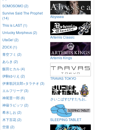
SOMOSOMO (2)
Survive Said The Prophet
Abyssea
(14)
This is LAST (1)
Unlucky Morpheus (2)
Artemis Classic
UtaGe! (2)
ZOCX (1)
青空フミ (2)
Artemis Kings
あらき (2)
飯田ヒカル (4)
伊駒ゆりえ (2)
TRAVAS TOKYO
伊東歌詞太郎×タラチオ (3)
エルフリーデ (3)
神尾晋一郎 (6)
さいこぱすぴすたちお。
神薙ラビッツ (2)
希水しお (2)
木下百花 (2)
SLEEPING TABLET
空亜 (2)