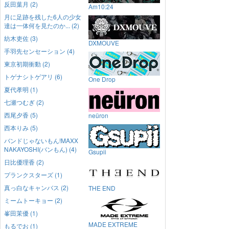
反田葉月 (2)
Am10:24
月に足跡を残した6人の少女
達は一体何を見たのか... (2)
紡木吏佐 (3)
DXMOUVE
手羽先センセーション (4)
東京初期衝動 (2)
トゲナシトゲアリ (6)
One Drop
夏代孝明 (1)
七瀬つむぎ (2)
西尾夕香 (5)
neüron
西本りみ (5)
バンドじゃないもん!MAXX
NAKAYOSHI(バンもん) (4)
Gsupii
日比優理香 (2)
プランクスターズ (1)
真っ白なキャンバス (2)
THE END
ミームトーキョー (2)
峯田茉優 (1)
MADE EXTREME
もるでお (1)