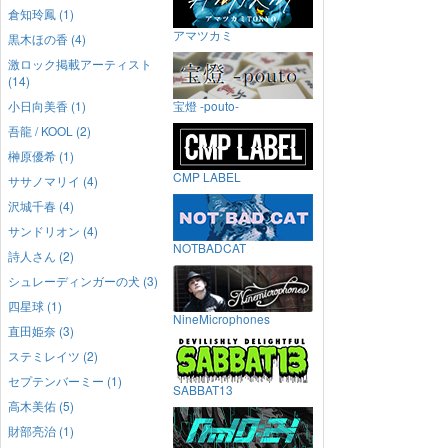
倉知玲鳳 (1)
アマツカミ
黒木ほの香 (4)
激ロック掲載アーティスト
(14)
小日向美香 (1)
宝燈 -pouto-
吾龍 / KOOL (2)
榊原優希 (1)
CMP LABEL
ササノマリイ (4)
沢城千春 (4)
サンドリオン (4)
NOTBADCAT
詩人さん (2)
シュレーディンガーの犬 (3)
四星球 (1)
NineMicrophones
直田姫奈 (3)
ステミレイツ (2)
セプテンバーミー (1)
SABBAT13
高木美佑 (5)
財部亮治 (1)