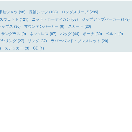
半袖シャツ (98)
長袖シャツ (108)
ロングスリーブ (285)
ウェット (121)
ニット・カーディガン (68)
ジップアップパーカー (179)
ップス (36)
マウンテンパーカー (6)
スカート (20)
サングラス (9)
ネックレス (87)
バッグ (44)
ポーチ (30)
ベルト (9)
リング (27)
リング (37)
ラバーバンド・ブレスレット (20)
)
ステッカー (3)
CD (1)