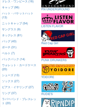
ドレス・ワンピース (16)
キャップ (96)
P.N UNDERGROUND
ハット・バケットハット
(13)
ニットキャップ (54)
LISTEN FLAVOR
サングラス (9)
ネックレス (81)
バッグ (43)
Red Cap Girl
ポーチ (31)
ベルト (7)
バックパック (14)
PUNK DRUNKERS
ウォレット・カードケース
(20)
シューズ (13)
YOIDORE
ソックス (27)
ピアス・イヤリング (27)
リング (37)
RUDIE'S
ラバーバンド・ブレスレッ
ト (20)