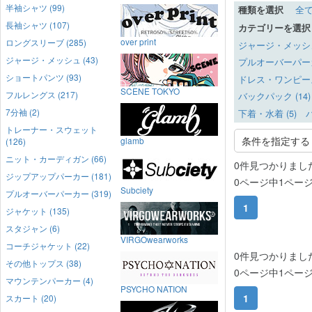
半袖シャツ (99)
種類を選択
全
長袖シャツ (107)
カテゴリーを選択
over print
ロングスリーブ (285)
ジャージ・メッシュ 
ジャージ・メッシュ (43)
プルオーバーパーカー
ショートパンツ (93)
ドレス・ワンピース 
SCENE TOKYO
フルレングス (217)
バックパック (14)
7分袖 (2)
下着・水着 (5)
バ
トレーナー・スウェット
条件を指定する
glamb
(126)
ニット・カーディガン (66)
0件見つかりまし
ジップアップパーカー (181)
0ページ中1ペー
Subciety
プルオーバーパーカー (319)
1
ジャケット (135)
スタジャン (6)
VIRGOwearworks
コーチジャケット (22)
0件見つかりまし
その他トップス (38)
0ページ中1ペー
マウンテンパーカー (4)
PSYCHO NATION
1
スカート (20)