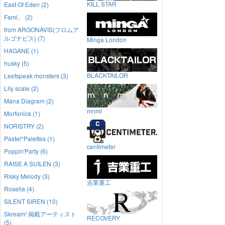
KILL STAR
East Of Eden (2)
Fami。 (2)
from ARGONAVIS(フロムア
ルゴナビス) (7)
Minga London
HAGANE (1)
husky (5)
BLACKTAILOR
Leetspeak monsters (3)
Lily scale (2)
Mana Diagram (2)
mnml
Morfonica (1)
NORISTRY (2)
Pastel*Palettes (1)
centimeter
Poppin'Party (6)
RAISE A SUILEN (3)
Risky Melody (3)
吉業重工
Roselia (4)
SILENT SIREN (10)
Skream! 掲載アーティスト
RECOVERY
(5)