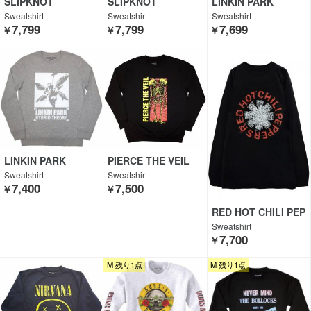
SLIPKNOT
SLIPKNOT
LINKIN PARK
Sweatshirt
Sweatshirt
Sweatshirt
7,799
7,799
7,699
￥
￥
￥
LINKIN PARK
PIERCE THE VEIL
Sweatshirt
Sweatshirt
7,400
7,500
￥
￥
RED HOT CHILI PEP
PERS
Sweatshirt
7,700
￥
M 残り1点
M 残り1点