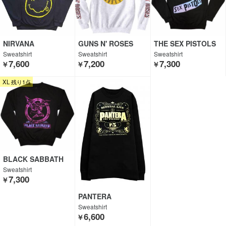
NIRVANA
GUNS N' ROSES
THE SEX PISTOLS
Sweatshirt
Sweatshirt
Sweatshirt
7,600
7,200
7,300
￥
￥
￥
XL 残り1点
BLACK SABBATH
Sweatshirt
7,300
￥
PANTERA
Sweatshirt
6,600
￥