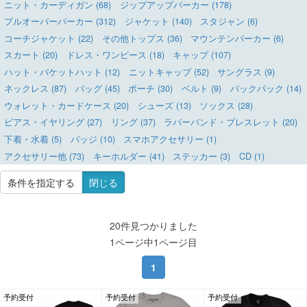
ニット・カーディガン (68)
ジップアップパーカー (178)
プルオーバーパーカー (312)
ジャケット (140)
スタジャン (6)
コーチジャケット (22)
その他トップス (36)
マウンテンパーカー (6)
スカート (20)
ドレス・ワンピース (18)
キャップ (107)
ハット・バケットハット (12)
ニットキャップ (52)
サングラス (9)
ネックレス (87)
バッグ (45)
ポーチ (30)
ベルト (9)
バックパック (14)
ウォレット・カードケース (20)
シューズ (13)
ソックス (28)
ピアス・イヤリング (27)
リング (37)
ラバーバンド・ブレスレット (20)
下着・水着 (5)
バッジ (10)
スマホアクセサリー (1)
アクセサリー他 (73)
キーホルダー (41)
ステッカー (3)
CD (1)
条件を指定する
閉じる
20件見つかりました
1ページ中1ページ目
1
予約受付
予約受付
予約受付