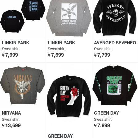
LINKIN PARK
LINKIN PARK
AVENGED SEVENFO
LD
Sweatshirt
Sweatshirt
Sweatshirt
7,999
7,699
7,799
￥
￥
￥
NIRVANA
GREEN DAY
Sweatshirt
Sweatshirt
13,699
7,999
￥
￥
GREEN DAY