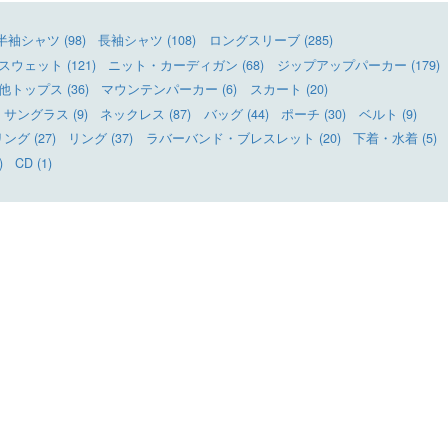
半袖シャツ (98)
長袖シャツ (108)
ロングスリーブ (285)
ウェット (121)
ニット・カーディガン (68)
ジップアップパーカー (179)
他トップス (36)
マウンテンパーカー (6)
スカート (20)
サングラス (9)
ネックレス (87)
バッグ (44)
ポーチ (30)
ベルト (9)
グ (27)
リング (37)
ラバーバンド・ブレスレット (20)
下着・水着 (5)
)
CD (1)