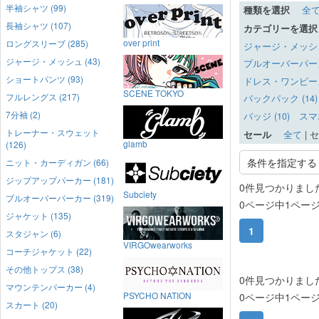
半袖シャツ (99)
種類を選択
全
長袖シャツ (107)
カテゴリーを選択
over print
ロングスリーブ (285)
ジャージ・メッシュ 
ジャージ・メッシュ (43)
プルオーバーパーカー
ショートパンツ (93)
ドレス・ワンピース 
SCENE TOKYO
フルレングス (217)
バックパック (14)
7分袖 (2)
バッジ (10)
スマ
トレーナー・スウェット
セール
全て
|
セ
glamb
(126)
条件を指定する
ニット・カーディガン (66)
ジップアップパーカー (181)
0件見つかりまし
Subciety
プルオーバーパーカー (319)
0ページ中1ペー
ジャケット (135)
1
スタジャン (6)
VIRGOwearworks
コーチジャケット (22)
その他トップス (38)
0件見つかりまし
マウンテンパーカー (4)
PSYCHO NATION
0ページ中1ペー
スカート (20)