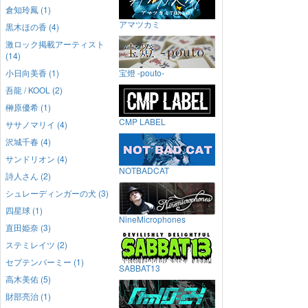
倉知玲鳳 (1)
アマツカミ
黒木ほの香 (4)
激ロック掲載アーティスト
(14)
小日向美香 (1)
宝燈 -pouto-
吾龍 / KOOL (2)
榊原優希 (1)
CMP LABEL
ササノマリイ (4)
沢城千春 (4)
サンドリオン (4)
NOTBADCAT
詩人さん (2)
シュレーディンガーの犬 (3)
四星球 (1)
NineMicrophones
直田姫奈 (3)
ステミレイツ (2)
セプテンバーミー (1)
SABBAT13
高木美佑 (5)
財部亮治 (1)