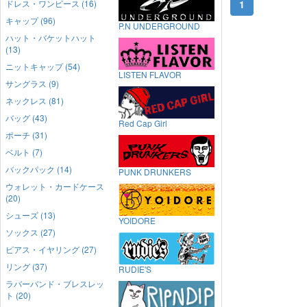
ドレス・ワンピース (16)
1
キャップ (96)
P.N UNDERGROUND
ハット・バケットハット
(13)
ニットキャップ (54)
LISTEN FLAVOR
サングラス (9)
ネックレス (81)
バッグ (43)
Red Cap Girl
ポーチ (31)
ベルト (7)
バックパック (14)
PUNK DRUNKERS
ウォレット・カードケース
(20)
シューズ (13)
YOIDORE
ソックス (27)
ピアス・イヤリング (27)
リング (37)
RUDIE'S
ラバーバンド・ブレスレッ
ト (20)