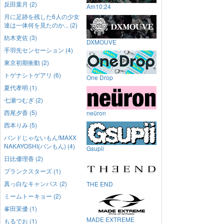
反田葉月 (2)
Am10:24
月に足跡を残した6人の少女
達は一体何を見たのか... (2)
紡木吏佐 (3)
DXMOUVE
手羽先センセーション (4)
東京初期衝動 (2)
トゲナシトゲアリ (6)
One Drop
夏代孝明 (1)
七瀬つむぎ (2)
西尾夕香 (5)
neüron
西本りみ (5)
バンドじゃないもん!MAXX
NAKAYOSHI(バンもん) (4)
Gsupii
日比優理香 (2)
プランクスターズ (1)
真っ白なキャンバス (2)
THE END
ミームトーキョー (2)
峯田茉優 (1)
MADE EXTREME
もるでお (1)