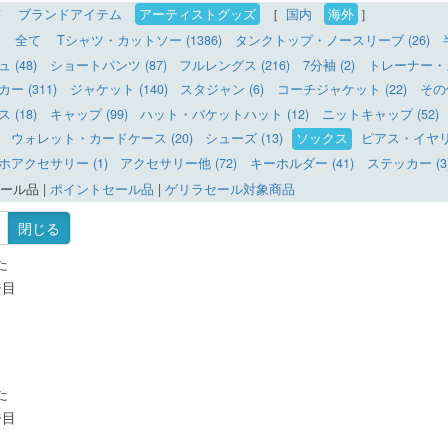
て
ブランドアイテム
アーティストグッズ
［
国内
海外
］
全て
Tシャツ・カットソー (1386)
タンクトップ・ノースリーブ (26)
(48)
ショートパンツ (87)
フルレングス (216)
7分袖 (2)
トレーナー・ス
 (311)
ジャケット (140)
スタジャン (6)
コーチジャケット (22)
その
(18)
キャップ (99)
ハット・バケットハット (12)
ニットキャップ (52)
ウォレット・カードケース (20)
シューズ (13)
ソックス
ピアス・イヤリン
ホアクセサリー (1)
アクセサリー他 (72)
キーホルダー (41)
ステッカー (3
ール品
|
ポイントセール品
|
ゲリラセール対象商品
閉じる
た
ジ目
た
ジ目