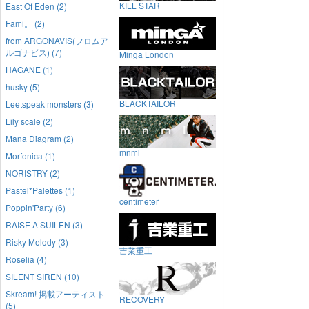
KILL STAR
East Of Eden (2)
Fami。 (2)
from ARGONAVIS(フロムア
ルゴナビス) (7)
Minga London
HAGANE (1)
husky (5)
BLACKTAILOR
Leetspeak monsters (3)
Lily scale (2)
Mana Diagram (2)
mnml
Morfonica (1)
NORISTRY (2)
Pastel*Palettes (1)
centimeter
Poppin'Party (6)
RAISE A SUILEN (3)
Risky Melody (3)
吉業重工
Roselia (4)
SILENT SIREN (10)
Skream! 掲載アーティスト
RECOVERY
(5)