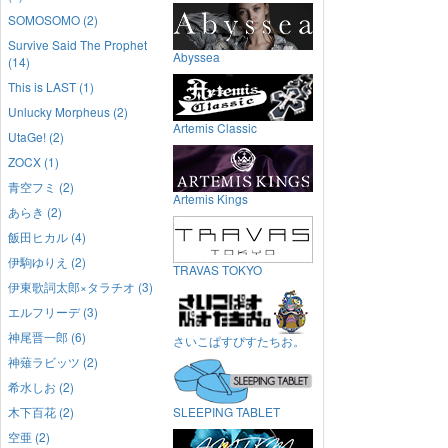
SOMOSOMO (2)
Survive Said The Prophet
Abyssea
(14)
This is LAST (1)
Unlucky Morpheus (2)
Artemis Classic
UtaGe! (2)
ZOCX (1)
青空フミ (2)
Artemis Kings
あらき (2)
飯田ヒカル (4)
伊駒ゆりえ (2)
TRAVAS TOKYO
伊東歌詞太郎×タラチオ (3)
エルフリーデ (3)
神尾晋一郎 (6)
さいこぱすぴすたちお。
神薙ラビッツ (2)
希水しお (2)
木下百花 (2)
SLEEPING TABLET
空亜 (2)