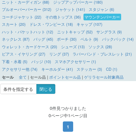
ニット・カーディガン (68)
ジップアップパーカー (180)
プルオーバーパーカー (312)
ジャケット (141)
スタジャン (6)
コーチジャケット (22)
その他トップス (36)
マウンテンパーカー
スカート (20)
ドレス・ワンピース (18)
キャップ (107)
ハット・バケットハット (12)
ニットキャップ (52)
サングラス (9)
ネックレス (87)
バッグ (45)
ポーチ (30)
ベルト (9)
バックパック (14)
ウォレット・カードケース (20)
シューズ (13)
ソックス (28)
ピアス・イヤリング (27)
リング (37)
ラバーバンド・ブレスレット (21)
下着・水着 (5)
バッジ (10)
スマホアクセサリー (1)
アクセサリー他 (74)
キーホルダー (41)
ステッカー (3)
CD (1)
セール
全て
|
セール品
|
ポイントセール品
|
ゲリラセール対象商品
条件を指定する
閉じる
0件見つかりました
0ページ中1ページ目
1