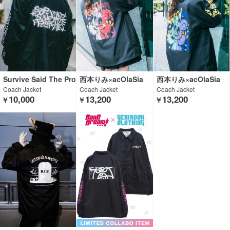
Survive Said The Pro
西本りみ×acOlaSia
西本りみ×acOlaSia
phet
Coach Jacket
Coach Jacket
Coach Jacket
10,000
13,200
13,200
￥
￥
￥