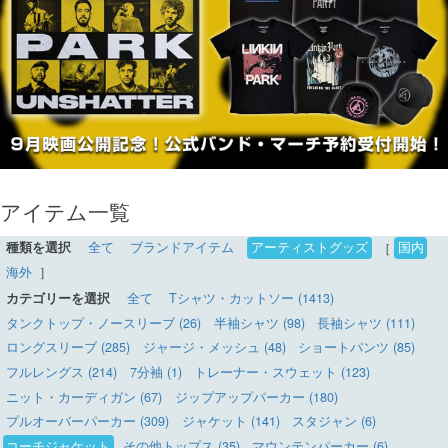
アイテム一覧
種類を選択
全て
ブランドアイテム
アーティストグッズ
［
国内
海外
］
カテゴリーを選択
全て
Tシャツ・カットソー (1413)
タンクトップ・ノースリーブ (26)
半袖シャツ (98)
長袖シャツ (111)
ロングスリーブ (285)
ジャージ・メッシュ (48)
ショートパンツ (85)
フルレングス (214)
7分袖 (1)
トレーナー・スウェット (123)
ニット・カーディガン (67)
ジップアップパーカー (180)
プルオーバーパーカー (309)
ジャケット (141)
スタジャン (6)
コーチジャケット
その他トップス (35)
マウンテンパーカー (6)