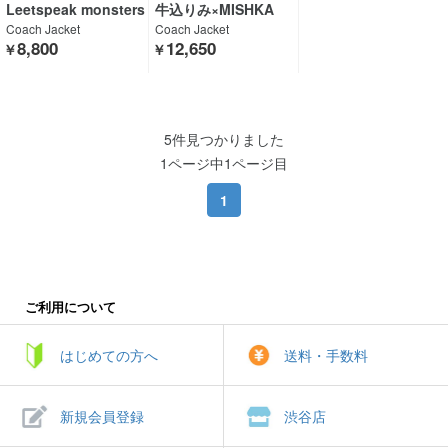
Leetspeak monsters
牛込りみ×MISHKA
×GEKIROCK CLOTHI
Coach Jacket
Coach Jacket
NG
8,800
12,650
￥
￥
5件見つかりました
1ページ中1ページ目
1
ご利用について
はじめての方へ
送料・手数料
新規会員登録
渋谷店