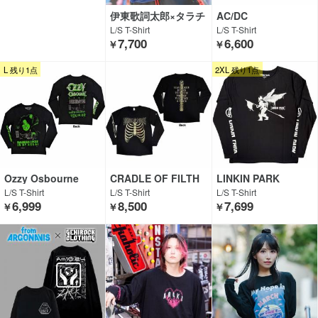
伊東歌詞太郎×タラチ
AC/DC
オ×GEKIROCK CLOT
L/S T-Shirt
L/S T-Shirt
HING
7,700
6,600
￥
￥
L 残り1点
2XL 残り1点
Ozzy Osbourne
CRADLE OF FILTH
LINKIN PARK
L/S T-Shirt
L/S T-Shirt
L/S T-Shirt
6,999
8,500
7,699
￥
￥
￥