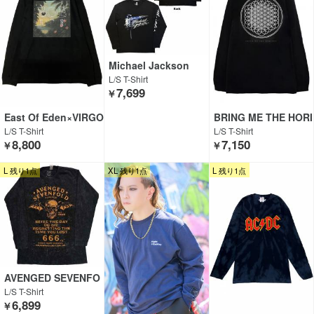
Michael Jackson
L/S T-Shirt
7,699
￥
East Of Eden×VIRGO
BRING ME THE HORI
wearworks×GEKIRO
ZON
L/S T-Shirt
L/S T-Shirt
CK CLOTHING
8,800
7,150
￥
￥
L 残り1点
XL 残り1点
L 残り1点
AVENGED SEVENFO
LD
L/S T-Shirt
6,899
￥