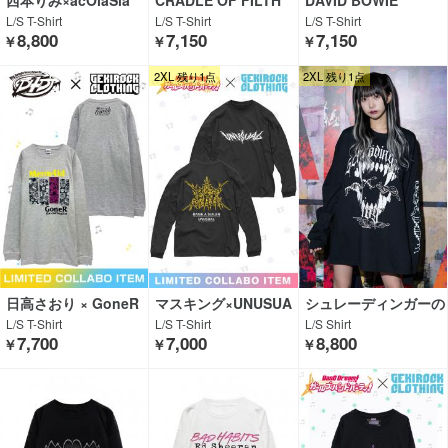
西本りみ×acOlaSia
CRADLE OF FILTH
DAVID BOWIE
L/S T-Shirt
L/S T-Shirt
L/S T-Shirt
8,800
7,150
7,150
￥
￥
￥
2XL 残り1点
2XL 残り1点
日高さおり × GoneR
マスキング×UNUSUA
シュレーディンガーの
L
犬×GEKIROCK CLOT
L/S T-Shirt
L/S T-Shirt
L/S Shirt
HING×DI:VISION
7,700
7,000
8,800
￥
￥
￥