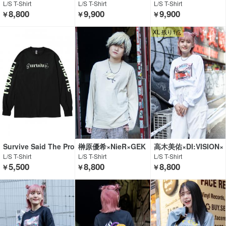
×GEKIROCK CLOTHI
OMMON SENSE×GE
OMMON SENSE×GE
L/S T-Shirt
L/S T-Shirt
L/S T-Shirt
NG
KRIOCK CLOTHING
KRIOCK CLOTHING
8,800
9,900
9,900
￥
￥
￥
XL 残り1点
Survive Said The Pro
榊原優希×NieR×GEK
高木美佑×DI:VISION×
phet
RIOCK CLOTHING
GEKIROCK CLOTHIN
L/S T-Shirt
L/S T-Shirt
L/S T-Shirt
G
5,500
8,800
8,800
￥
￥
￥