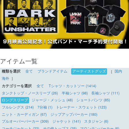
アイテム一覧
種類を選択
全て
ブランドアイテム
アーティストグッズ
［
国内
海外
］
カテゴリーを選択
全て
Tシャツ・カットソー (1414)
タンクトップ・ノースリーブ (26)
半袖シャツ (98)
長袖シャツ (111)
ロングスリーブ
ジャージ・メッシュ (48)
ショートパンツ (85)
フルレングス (214)
7分袖 (1)
トレーナー・スウェット (123)
ニット・カーディガン (67)
ジップアップパーカー (180)
プルオーバーパーカー (309)
ジャケット (141)
スタジャン (6)
コーチジャケット (22)
その他トップス (35)
マウンテンパーカー (6)