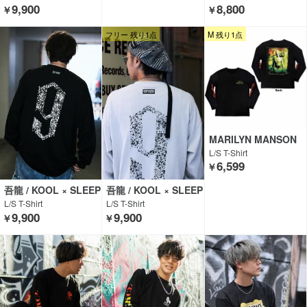
OTHING
9,900
8,800
￥
￥
フリー 残り1点
M 残り1点
MARILYN MANSON
L/S T-Shirt
6,599
￥
吾龍 / KOOL × SLEEP
吾龍 / KOOL × SLEEP
ING TABLET
ING TABLET
L/S T-Shirt
L/S T-Shirt
9,900
9,900
￥
￥