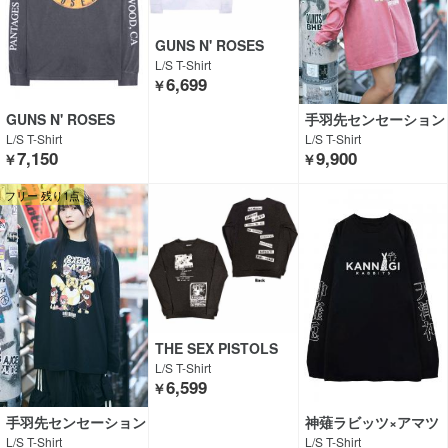
GUNS N' ROSES
L/S T-Shirt
6,699
￥
GUNS N' ROSES
手羽先センセーション
× over print
L/S T-Shirt
L/S T-Shirt
7,150
9,900
￥
￥
フリー 残り1点
THE SEX PISTOLS
L/S T-Shirt
6,599
￥
手羽先センセーション
神薙ラビッツ×アマツ
× over print
カミ× GEKIROCK CL
L/S T-Shirt
L/S T-Shirt