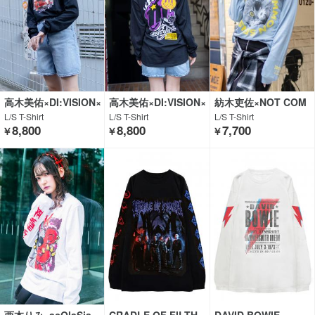
高木美佑×DI:VISION×
高木美佑×DI:VISION×
紡木吏佐×NOT COM
GEKIROCK CLOTHIN
GEKIROCK CLOTHIN
MON SENSE×GEKIR
L/S T-Shirt
L/S T-Shirt
L/S T-Shirt
G
G
OCK CLOTHING
8,800
8,800
7,700
￥
￥
￥