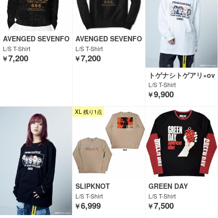
AVENGED SEVENFO
AVENGED SEVENFO
LD
LD
L/S T-Shirt
L/S T-Shirt
7,200
7,200
￥
￥
トゲナシトゲアリ×ov
er print×GEKIROCK
L/S T-Shirt
CLOTHING
9,900
￥
XL 残り1点
SLIPKNOT
GREEN DAY
L/S T-Shirt
L/S T-Shirt
6,999
7,500
￥
￥