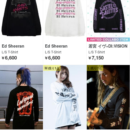
Ed Sheeran
Ed Sheeran
若宮 イヴ×DI:VISION
L/S T-Shirt
L/S T-Shirt
L/S T-Shirt
6,600
6,600
7,150
￥
￥
￥
M 残り1点
L 残り1点