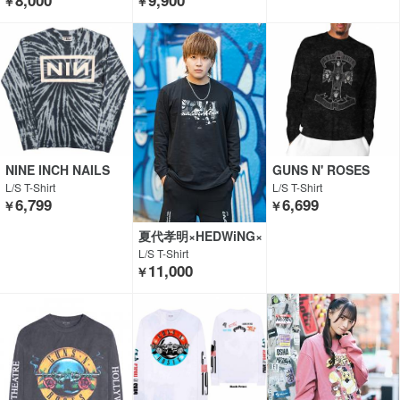
8,000
9,900
￥
￥
NINE INCH NAILS
GUNS N' ROSES
L/S T-Shirt
L/S T-Shirt
6,799
6,699
￥
￥
夏代孝明×HEDWiNG×
GEKIROCK CLOTHIN
L/S T-Shirt
G
11,000
￥