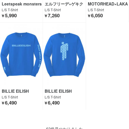
Leetspeak monsters
エルフリーデ×ゲキク
MOTORHEAD×LAKA
×GEKIROCK CLOTHI
ロ×DI:VISION
I
L/S T-Shirt
L/S T-Shirt
L/S T-Shirt
NG
5,990
7,260
6,050
￥
￥
￥
BILLIE EILISH
BILLIE EILISH
L/S T-Shirt
L/S T-Shirt
6,490
6,490
￥
￥
62件見つかりました