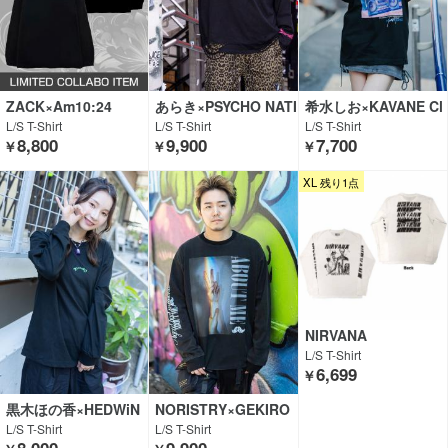
ZACK×Am10:24
あらき×PSYCHO NATI
希水しお×KAVANE Cl
ON×GEKIROCK CLO
othing×GEKIROCK C
L/S T-Shirt
L/S T-Shirt
L/S T-Shirt
THING
LOTHING
8,800
9,900
7,700
￥
￥
￥
XL 残り1点
NIRVANA
L/S T-Shirt
6,699
￥
黒木ほの香×HEDWiN
NORISTRY×GEKIRO
G×GEKIROCK CLOT
CK CLOTHING
L/S T-Shirt
L/S T-Shirt
HING