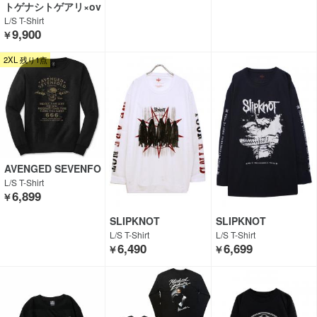
トゲナシトゲアリ×ov
er print×GEKIROCK
L/S T-Shirt
CLOTHING
9,900
￥
2XL 残り1点
AVENGED SEVENFO
LD
L/S T-Shirt
6,899
￥
SLIPKNOT
SLIPKNOT
L/S T-Shirt
L/S T-Shirt
6,490
6,699
￥
￥