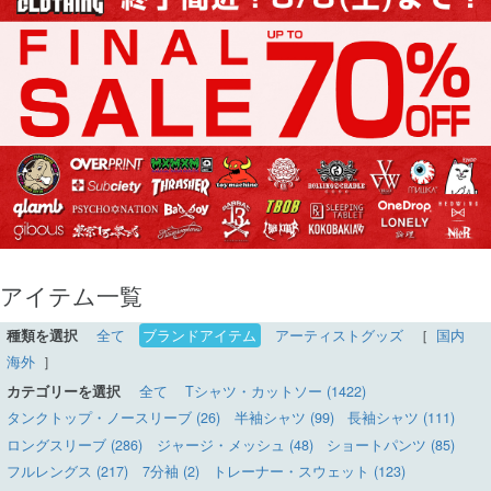
アイテム一覧
種類を選択
全て
ブランドアイテム
アーティストグッズ
［
国内
海外
］
カテゴリーを選択
全て
Tシャツ・カットソー (1422)
タンクトップ・ノースリーブ (26)
半袖シャツ (99)
長袖シャツ (111)
ロングスリーブ (286)
ジャージ・メッシュ (48)
ショートパンツ (85)
フルレングス (217)
7分袖 (2)
トレーナー・スウェット (123)