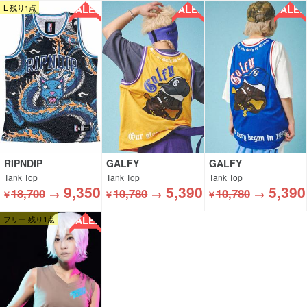
SALE!!
SALE!!
SALE!!
L 残り1点
RIPNDIP
GALFY
GALFY
Tank Top
Tank Top
Tank Top
9,350
5,390
5,390
18,700
→
10,780
→
10,780
→
￥
￥
￥
SALE!!
フリー 残り1点