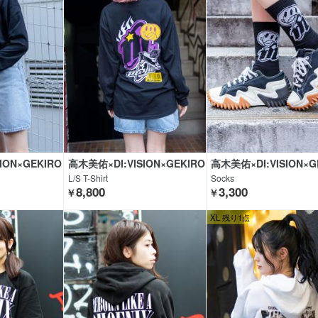
ION×GEKIRO
高木美佑×DI:VISION×GEKIRO
高木美佑×DI:VISION×G
CK CLOTHING
CK CLOTHING
L/S T-Shirt
Socks
8,800
3,300
￥
￥
XL 残り1点