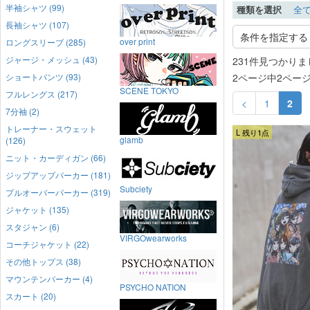
半袖シャツ (99)
種類を選択
全
長袖シャツ (107)
条件を指定する
over print
ロングスリーブ (285)
ジャージ・メッシュ (43)
231件見つかりま
2ページ中2ペー
ショートパンツ (93)
SCENE TOKYO
フルレングス (217)
<
1
2
7分袖 (2)
トレーナー・スウェット
L 残り1点
glamb
(126)
ニット・カーディガン (66)
ジップアップパーカー (181)
Subciety
プルオーバーパーカー (319)
ジャケット (135)
スタジャン (6)
VIRGOwearworks
コーチジャケット (22)
その他トップス (38)
マウンテンパーカー (4)
PSYCHO NATION
スカート (20)