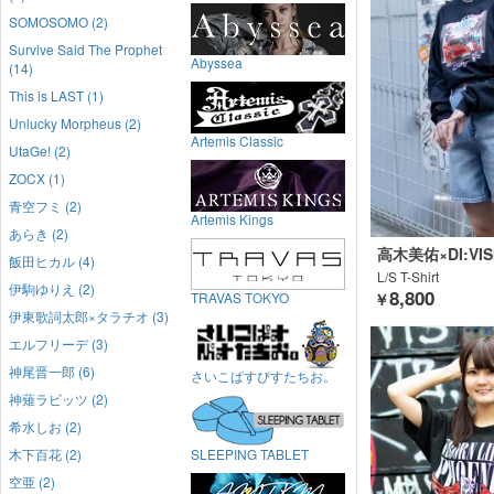
SOMOSOMO (2)
Survive Said The Prophet
Abyssea
(14)
This is LAST (1)
Unlucky Morpheus (2)
Artemis Classic
UtaGe! (2)
ZOCX (1)
青空フミ (2)
Artemis Kings
あらき (2)
高木美佑×DI:VIS
飯田ヒカル (4)
CK CLOTHING
L/S T-Shirt
伊駒ゆりえ (2)
8,800
TRAVAS TOKYO
￥
伊東歌詞太郎×タラチオ (3)
エルフリーデ (3)
神尾晋一郎 (6)
さいこぱすぴすたちお。
神薙ラビッツ (2)
希水しお (2)
木下百花 (2)
SLEEPING TABLET
空亜 (2)