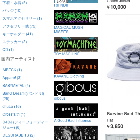
Coach Jacket
下着・水着 (5)
RIPNDIP
10,000
￥
バッジ (10)
スマホアクセサリー (1)
アクセサリー他 (72)
MAGICAL MOSH
MISFITS
キーホルダー (41)
ステッカー (3)
CD (1)
TOY MACHINE
国内アーティスト
AIBECK (1)
KAVANE Clothing
Appare! (3)
BABYMETAL (4)
BanG Dream!(バンドリ!)
gibous
(25)
chuLa (16)
Survive Said T
Crossfaith (1)
Hat
A Good Bad Influence
D4DJ (ディーフォーディー
3,850
￥
ジェー) (6)
DESURABBITS (2)