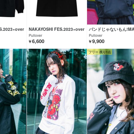
.2023×over
NAKAYOSHI FES.2023×over
バンドじゃないもん!MAX
CK CLOTHING
print×GEKIROCK CLOTHING
AKAYOSHI×GEKIROC
Pullover
Pullover
THING×KAVANE Cloth
6,600
9,900
￥
￥
フリー 残り1点