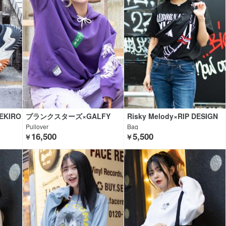
EKIRO
プランクスターズ×GALFY
Risky Melody×RIP DESIGN
WORXX×GEKIROCK CLOTHI
Pullover
Bag
NG
16,500
5,500
￥
￥