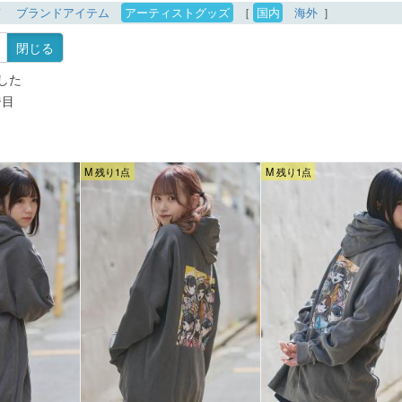
て
ブランドアイテム
アーティストグッズ
［
国内
海外
］
閉じる
した
ジ目
M 残り1点
M 残り1点