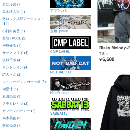
倉知玲鳳 (1)
アマツカミ
黒木ほの香 (4)
激ロック掲載アーティスト
(14)
小日向美香 (1)
宝燈 -pouto-
吾龍 / KOOL (2)
榊原優希 (1)
Risky Melody×
CMP LABEL
WORXX×GEKIR
ササノマリイ (4)
T-Shirt
NG
6,600
￥
沢城千春 (4)
サンドリオン (4)
NOTBADCAT
詩人さん (2)
シュレーディンガーの犬 (3)
四星球 (1)
NineMicrophones
直田姫奈 (3)
ステミレイツ (2)
セプテンバーミー (1)
SABBAT13
高木美佑 (5)
財部亮治 (1)