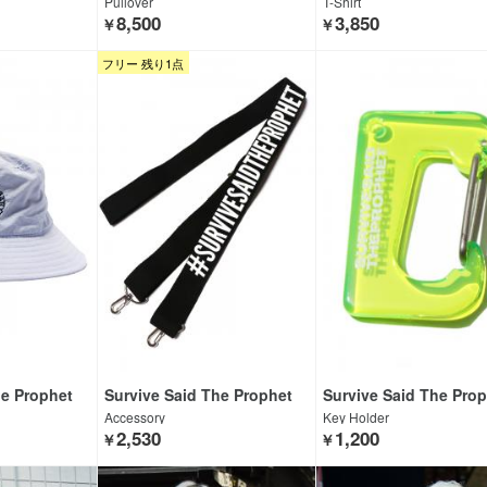
Pullover
T-Shirt
8,500
3,850
￥
￥
フリー 残り1点
he Prophet
Survive Said The Prophet
Survive Said The Pro
Accessory
Key Holder
2,530
1,200
￥
￥