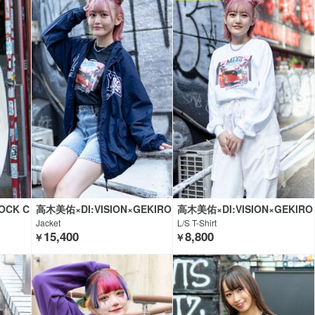
OCK C
高木美佑×DI:VISION×GEKIRO
高木美佑×DI:VISION×GEKIRO
CK CLOTHING
CK CLOTHING
Jacket
L/S T-Shirt
15,400
8,800
￥
￥