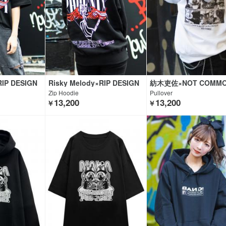
RIP DESIGN
Risky Melody×RIP DESIGN
紡木吏佐×NOT COMMO
OCK CLOTHI
WORXX×GEKIROCK CLOTHI
NSE×GEKIROCK CLO
Zip Hoodie
Pullover
NG
13,200
13,200
￥
￥