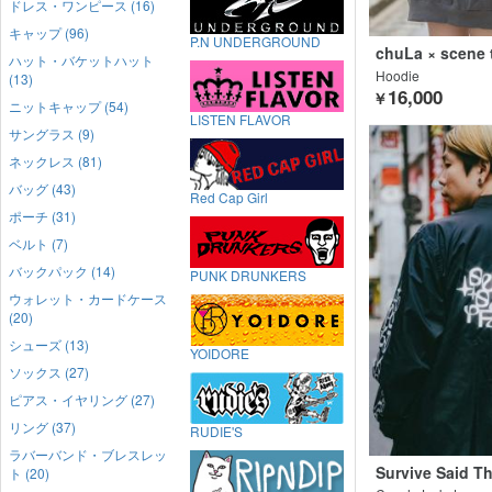
ドレス・ワンピース (16)
キャップ (96)
P.N UNDERGROUND
chuLa × scene 
ハット・バケットハット
Hoodie
(13)
16,000
￥
ニットキャップ (54)
LISTEN FLAVOR
サングラス (9)
ネックレス (81)
バッグ (43)
Red Cap Girl
ポーチ (31)
ベルト (7)
バックパック (14)
PUNK DRUNKERS
ウォレット・カードケース
(20)
シューズ (13)
YOIDORE
ソックス (27)
ピアス・イヤリング (27)
リング (37)
RUDIE'S
ラバーバンド・ブレスレッ
Survive Said T
ト (20)