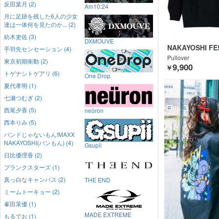
反田葉月 (2)
Am10:24
月に足跡を残した6人の少女
達は一体何を見たのか... (2)
紡木吏佐 (3)
DXMOUVE
NAKAYOSHI FES
手羽先センセーション (4)
print×GEKIRO
Pullover
東京初期衝動 (2)
9,900
￥
トゲナシトゲアリ (6)
One Drop
夏代孝明 (1)
七瀬つむぎ (2)
西尾夕香 (5)
neüron
西本りみ (5)
バンドじゃないもん!MAXX
NAKAYOSHI(バンもん) (4)
Gsupii
日比優理香 (2)
プランクスターズ (1)
真っ白なキャンバス (2)
THE END
ミームトーキョー (2)
峯田茉優 (1)
MADE EXTREME
もるでお (1)