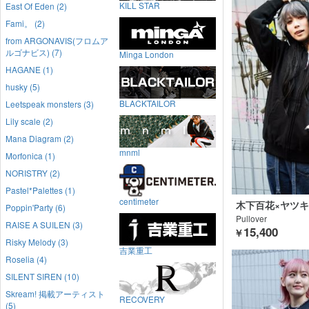
KILL STAR
East Of Eden (2)
Fami。 (2)
from ARGONAVIS(フロムア
ルゴナビス) (7)
Minga London
HAGANE (1)
husky (5)
BLACKTAILOR
Leetspeak monsters (3)
Lily scale (2)
Mana Diagram (2)
mnml
Morfonica (1)
NORISTRY (2)
Pastel*Palettes (1)
centimeter
木下百花×ヤツキ
Poppin'Party (6)
ROCK CLOTHI
Pullover
RAISE A SUILEN (3)
15,400
￥
Risky Melody (3)
吉業重工
Roselia (4)
SILENT SIREN (10)
Skream! 掲載アーティスト
RECOVERY
(5)