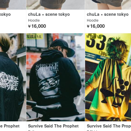
tokyo
chuLa × scene tokyo
chuLa × scene tokyo
Hoodie
Hoodie
16,000
16,000
￥
￥
L 残り1点
M 残り1点
he Prophet
Survive Said The Prophet
Survive Said The Pro