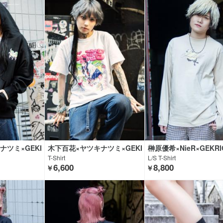
ナツミ×GEKI
木下百花×ヤツキナツミ×GEKI
榊原優希×NieR×GEKRI
NG
ROCK CLOTHING
LOTHING
T-Shirt
L/S T-Shirt
6,600
8,800
￥
￥