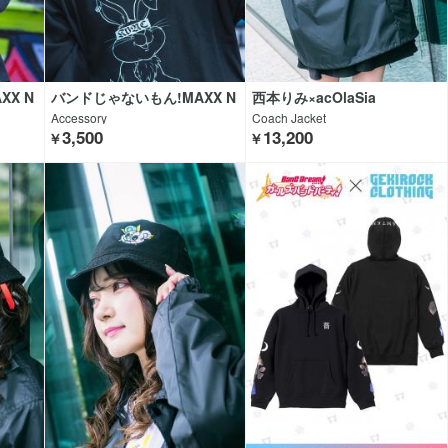
X N
バンドじゃないもん!MAXX N
西本りみ×acOlaSia
K CLO
AKAYOSHI×GEKIROCK CLO
Accessory
Coach Jacket
ing
THING×KAVANE Clothing
3,500
13,200
￥
￥