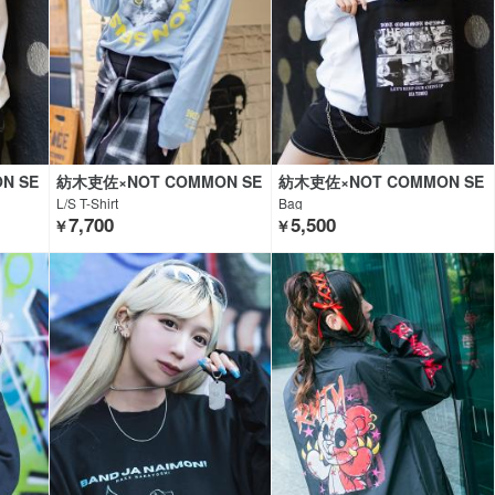
N SE
紡木吏佐×NOT COMMON SE
紡木吏佐×NOT COMMON SE
THING
NSE×GEKIROCK CLOTHING
NSE×GEKIROCK CLOTHING
L/S T-Shirt
Bag
7,700
5,500
￥
￥