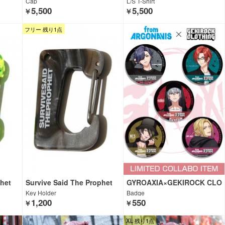
Cap
L/S T-Shirt
5,500
5,500
￥
￥
フリー 残り1点
phet
Survive Said The Prophet
GYROAXIA×GEKIROCK CLO
THING
Key Holder
Badge
1,200
550
￥
￥
XL 残り1点