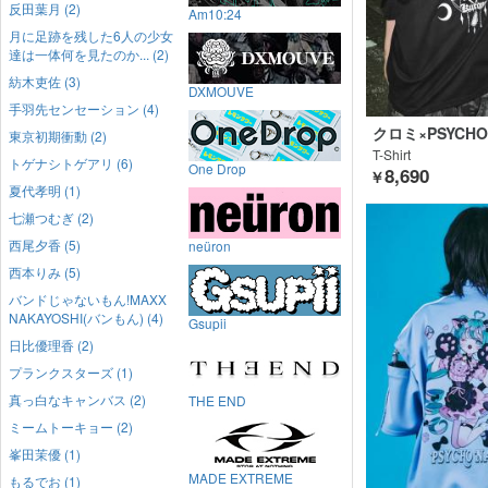
反田葉月 (2)
Am10:24
月に足跡を残した6人の少女
達は一体何を見たのか... (2)
紡木吏佐 (3)
DXMOUVE
手羽先センセーション (4)
クロミ×PSYCHO 
東京初期衝動 (2)
T-Shirt
トゲナシトゲアリ (6)
One Drop
8,690
￥
夏代孝明 (1)
七瀬つむぎ (2)
西尾夕香 (5)
neüron
西本りみ (5)
バンドじゃないもん!MAXX
NAKAYOSHI(バンもん) (4)
Gsupii
日比優理香 (2)
プランクスターズ (1)
真っ白なキャンバス (2)
THE END
ミームトーキョー (2)
峯田茉優 (1)
MADE EXTREME
もるでお (1)