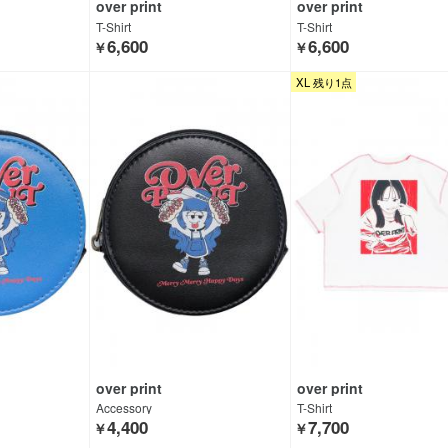
over print
over print
T-Shirt
T-Shirt
6,600
6,600
￥
￥
XL 残り1点
over print
over print
Accessory
T-Shirt
4,400
7,700
￥
￥