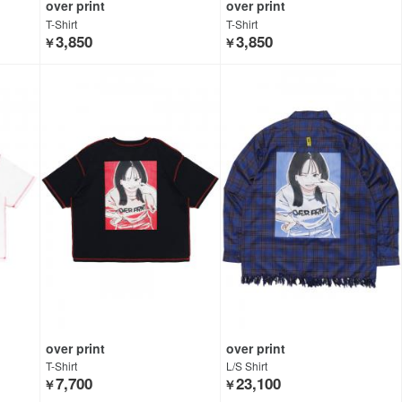
over print
over print
T-Shirt
T-Shirt
3,850
3,850
￥
￥
over print
over print
T-Shirt
L/S Shirt
7,700
23,100
￥
￥