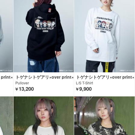
rint×
トゲナシトゲアリ×over print×
トゲナシトゲアリ×over print×
G
GEKIROCK CLOTHING
GEKIROCK CLOTHING
Pullover
L/S T-Shirt
13,200
9,900
￥
￥