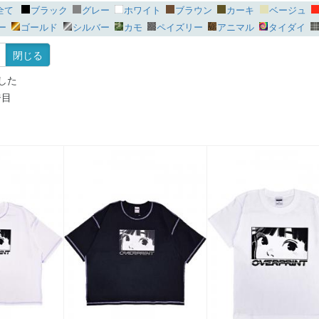
全て
ブラック
グレー
ホワイト
ブラウン
カーキ
ベージュ
ー
ゴールド
シルバー
カモ
ペイズリー
アニマル
タイダイ
閉じる
した
ジ目