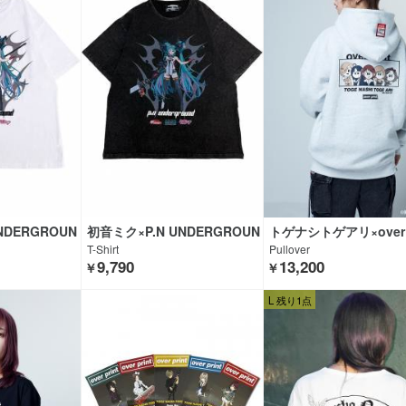
NDERGROUN
初音ミク×P.N UNDERGROUN
トゲナシトゲアリ×over p
D
GEKIROCK CLOTHIN
T-Shirt
Pullover
9,790
13,200
￥
￥
L 残り1点