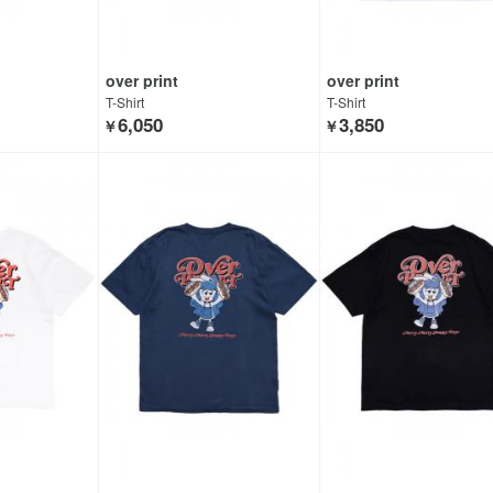
over print
over print
T-Shirt
T-Shirt
6,050
3,850
￥
￥