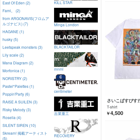
KILL STAR
East Of Eden (2)
Fami。 (2)
from ARGONAVIS(フロムア
ルゴナビス) (7)
Minga London
HAGANE (1)
husky (5)
BLACKTAILOR
Leetspeak monsters (3)
Lily scale (2)
Mana Diagram (2)
mnml
Morfonica (1)
NORISTRY (2)
Pastel*Palettes (1)
centimeter
Poppin'Party (6)
さいこぱすぴす
RAISE A SUILEN (3)
T-shirt
Risky Melody (3)
4,500
￥
吉業重工
Roselia (4)
SILENT SIREN (10)
Skream! 掲載アーティスト
RECOVERY
(5)