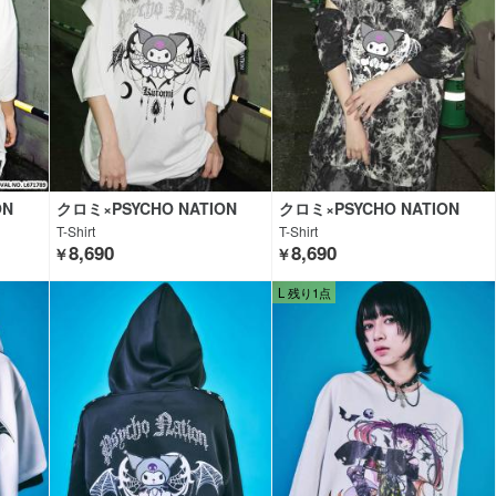
ON
クロミ×PSYCHO NATION
クロミ×PSYCHO NATION
T-Shirt
T-Shirt
8,690
8,690
￥
￥
L 残り1点