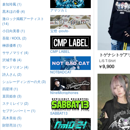
倉知玲鳳 (1)
アマツカミ
黒木ほの香 (4)
激ロック掲載アーティスト
(14)
小日向美香 (1)
宝燈 -pouto-
吾龍 / KOOL (2)
榊原優希 (1)
CMP LABEL
ササノマリイ (4)
トゲナシトゲアリ×o
GEKIROCK CL
沢城千春 (4)
L/S T-Shirt
9,900
￥
サンドリオン (4)
NOTBADCAT
詩人さん (2)
シュレーディンガーの犬 (3)
四星球 (1)
NineMicrophones
直田姫奈 (3)
ステミレイツ (2)
セプテンバーミー (1)
SABBAT13
高木美佑 (5)
財部亮治 (1)