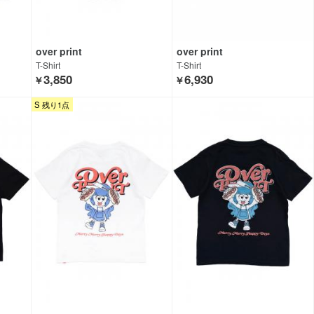
over print
over print
T-Shirt
T-Shirt
3,850
6,930
￥
￥
S 残り1点