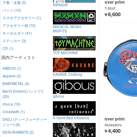
over print
下着・水着 (5)
RIPNDIP
T-Shirt
バッジ (10)
6,600
￥
スマホアクセサリー (1)
アクセサリー他 (72)
MAGICAL MOSH
MISFITS
キーホルダー (41)
ステッカー (3)
CD (1)
TOY MACHINE
国内アーティスト
AIBECK (1)
KAVANE Clothing
Appare! (3)
BABYMETAL (4)
BanG Dream!(バンドリ!)
gibous
(25)
chuLa (16)
Crossfaith (1)
A Good Bad Influence
over print
D4DJ (ディーフォーディー
ジェー) (6)
Accessory
4,400
￥
DESURABBITS (2)