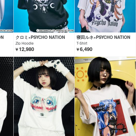
ON
クロミ×PSYCHO NATION
寝田ルネ×PSYCHO NATION
Zip Hoodie
T-Shirt
12,980
6,490
￥
￥