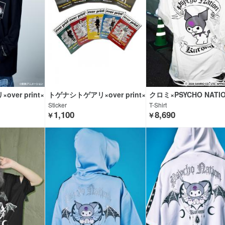
ver print×
トゲナシトゲアリ×over print×
クロミ×PSYCHO NATI
OTHING
GEKIROCK CLOTHING
Sticker
T-Shirt
1,100
8,690
￥
￥