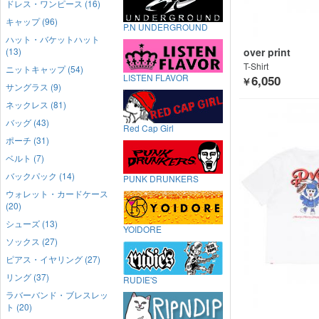
ドレス・ワンピース (16)
キャップ (96)
P.N UNDERGROUND
ハット・バケットハット
(13)
over print
T-Shirt
ニットキャップ (54)
LISTEN FLAVOR
6,050
￥
サングラス (9)
ネックレス (81)
バッグ (43)
Red Cap Girl
ポーチ (31)
ベルト (7)
バックパック (14)
PUNK DRUNKERS
ウォレット・カードケース
(20)
シューズ (13)
YOIDORE
ソックス (27)
ピアス・イヤリング (27)
リング (37)
RUDIE'S
ラバーバンド・ブレスレッ
ト (20)