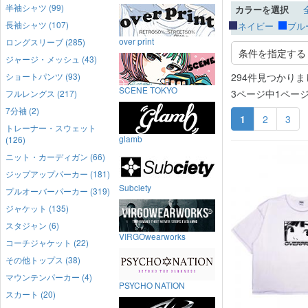
半袖シャツ (99)
カラーを選択
長袖シャツ (107)
ネイビー
ブル
over print
ロングスリーブ (285)
条件を指定する
ジャージ・メッシュ (43)
ショートパンツ (93)
294件見つかりま
SCENE TOKYO
3ページ中1ペー
フルレングス (217)
7分袖 (2)
1
2
3
トレーナー・スウェット
glamb
(126)
ニット・カーディガン (66)
ジップアップパーカー (181)
Subciety
プルオーバーパーカー (319)
ジャケット (135)
スタジャン (6)
VIRGOwearworks
コーチジャケット (22)
その他トップス (38)
マウンテンパーカー (4)
PSYCHO NATION
スカート (20)