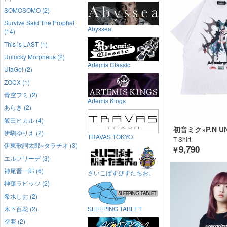
SOMOSOMO (2)
Survive Said The Prophet
Abyssea
(14)
This is LAST (1)
Unlucky Morpheus (2)
Artemis Classic
UtaGe! (2)
ZOCX (1)
青空フミ (2)
Artemis Kings
あらき (2)
飯田ヒカル (4)
初音ミク×P.N U
伊駒ゆりえ (2)
D
TRAVAS TOKYO
T-Shirt
伊東歌詞太郎×タラチオ (3)
9,790
￥
エルフリーデ (3)
神尾晋一郎 (6)
さいこぱすぴすたちお。
神薙ラビッツ (2)
希水しお (2)
木下百花 (2)
SLEEPING TABLET
空亜 (2)