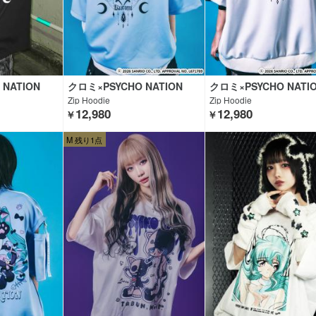
NATION
クロミ×PSYCHO NATION
クロミ×PSYCHO NATI
Zip Hoodie
Zip Hoodie
12,980
12,980
￥
￥
M 残り1点