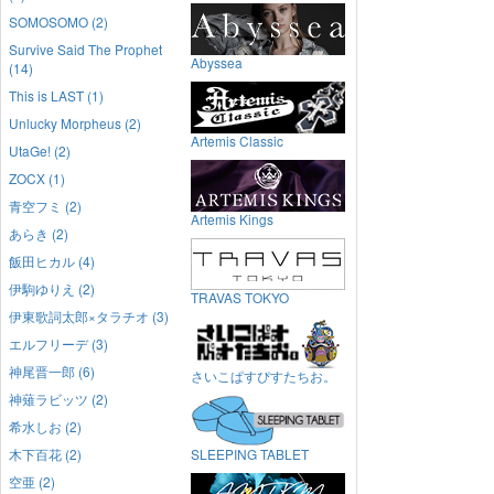
SOMOSOMO (2)
Survive Said The Prophet
Abyssea
(14)
This is LAST (1)
Unlucky Morpheus (2)
Artemis Classic
UtaGe! (2)
ZOCX (1)
青空フミ (2)
Artemis Kings
あらき (2)
飯田ヒカル (4)
伊駒ゆりえ (2)
TRAVAS TOKYO
伊東歌詞太郎×タラチオ (3)
エルフリーデ (3)
神尾晋一郎 (6)
さいこぱすぴすたちお。
神薙ラビッツ (2)
希水しお (2)
木下百花 (2)
SLEEPING TABLET
空亜 (2)