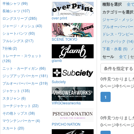
半袖シャツ (99)
種類を選択
全
長袖シャツ (107)
カテゴリーを選択
over print
ロングスリーブ (285)
ジャージ・メッシュ 
ジャージ・メッシュ (43)
プルオーバーパーカー
ショートパンツ (93)
ドレス・ワンピース 
SCENE TOKYO
フルレングス (217)
バックパック (14)
7分袖 (2)
下着・水着 (5)
バ
トレーナー・スウェット
セール
全て
|
セ
glamb
(126)
条件を指定する
ニット・カーディガン (66)
ジップアップパーカー (181)
0件見つかりまし
Subciety
プルオーバーパーカー (319)
0ページ中1ペー
ジャケット (135)
1
スタジャン (6)
VIRGOwearworks
コーチジャケット (22)
その他トップス (38)
0件見つかりまし
マウンテンパーカー (4)
PSYCHO NATION
0ページ中1ペー
スカート (20)