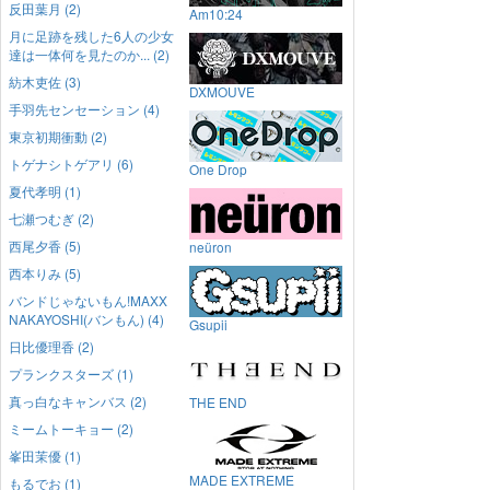
反田葉月 (2)
Am10:24
月に足跡を残した6人の少女
達は一体何を見たのか... (2)
紡木吏佐 (3)
DXMOUVE
手羽先センセーション (4)
東京初期衝動 (2)
トゲナシトゲアリ (6)
One Drop
夏代孝明 (1)
七瀬つむぎ (2)
西尾夕香 (5)
neüron
西本りみ (5)
バンドじゃないもん!MAXX
NAKAYOSHI(バンもん) (4)
Gsupii
日比優理香 (2)
プランクスターズ (1)
真っ白なキャンバス (2)
THE END
ミームトーキョー (2)
峯田茉優 (1)
MADE EXTREME
もるでお (1)