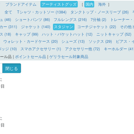
て
ブランドアイテム
アーティストグッズ
［
国内
海外
］
全て
Tシャツ・カットソー (1384)
タンクトップ・ノースリーブ (26)
(46)
ショートパンツ (86)
フルレングス (216)
7分袖 (2)
トレーナー・ス
 (311)
ジャケット (140)
スタジャン
コーチジャケット (22)
その他ト
(18)
キャップ (99)
ハット・バケットハット (12)
ニットキャップ (52)
ウォレット・カードケース (20)
シューズ (13)
ソックス (29)
ピアス・イヤ
ッジ (10)
スマホアクセサリー (1)
アクセサリー他 (72)
キーホルダー (41
ール品
|
ポイントセール品
|
ゲリラセール対象商品
閉じる
た
ジ目
た
ジ目