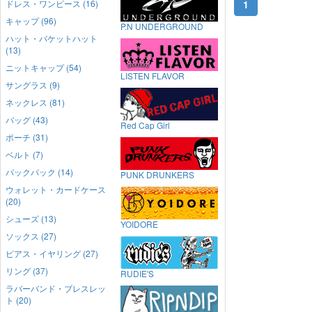
ドレス・ワンピース (16)
1
キャップ (96)
P.N UNDERGROUND
ハット・バケットハット
(13)
ニットキャップ (54)
LISTEN FLAVOR
サングラス (9)
ネックレス (81)
バッグ (43)
Red Cap Girl
ポーチ (31)
ベルト (7)
バックパック (14)
PUNK DRUNKERS
ウォレット・カードケース
(20)
シューズ (13)
YOIDORE
ソックス (27)
ピアス・イヤリング (27)
リング (37)
RUDIE'S
ラバーバンド・ブレスレッ
ト (20)