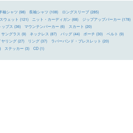
半袖シャツ (98)
長袖シャツ (108)
ロングスリーブ (285)
ウェット (121)
ニット・カーディガン (68)
ジップアップパーカー (178)
ップス (36)
マウンテンパーカー (6)
スカート (20)
サングラス (9)
ネックレス (87)
バッグ (44)
ポーチ (30)
ベルト (9)
リング (27)
リング (37)
ラバーバンド・ブレスレット (20)
)
ステッカー (3)
CD (1)