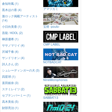
倉知玲鳳 (1)
アマツカミ
黒木ほの香 (4)
激ロック掲載アーティスト
(14)
小日向美香 (1)
宝燈 -pouto-
吾龍 / KOOL (2)
榊原優希 (1)
CMP LABEL
ササノマリイ (4)
沢城千春 (4)
サンドリオン (4)
NOTBADCAT
詩人さん (2)
シュレーディンガーの犬 (3)
四星球 (1)
NineMicrophones
直田姫奈 (3)
ステミレイツ (2)
セプテンバーミー (1)
SABBAT13
高木美佑 (5)
財部亮治 (1)