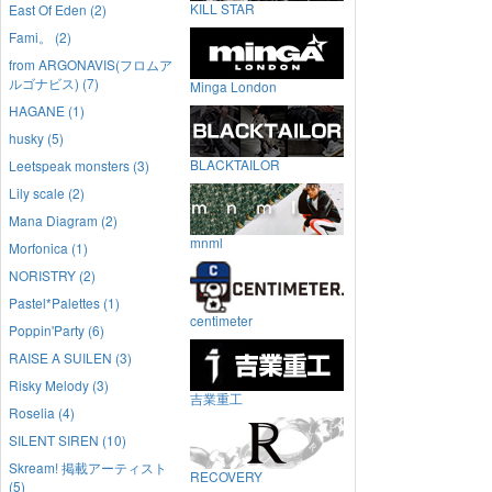
KILL STAR
East Of Eden (2)
Fami。 (2)
from ARGONAVIS(フロムア
ルゴナビス) (7)
Minga London
HAGANE (1)
husky (5)
BLACKTAILOR
Leetspeak monsters (3)
Lily scale (2)
Mana Diagram (2)
mnml
Morfonica (1)
NORISTRY (2)
Pastel*Palettes (1)
centimeter
Poppin'Party (6)
RAISE A SUILEN (3)
Risky Melody (3)
吉業重工
Roselia (4)
SILENT SIREN (10)
Skream! 掲載アーティスト
RECOVERY
(5)