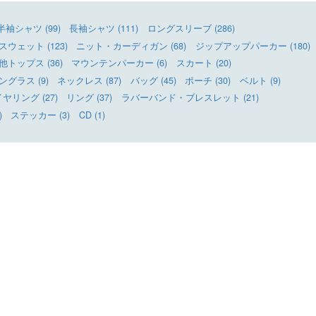
半袖シャツ (99)
長袖シャツ (111)
ロングスリーブ (286)
ウェット (123)
ニット・カーディガン (68)
ジップアップパーカー (180)
他トップス (36)
マウンテンパーカー (6)
スカート (20)
ングラス (9)
ネックレス (87)
バッグ (45)
ポーチ (30)
ベルト (9)
リング (27)
リング (37)
ラバーバンド・ブレスレット (21)
)
ステッカー (3)
CD (1)