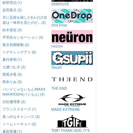
財部亮治 (1)
DXMOUVE
反田葉月 (2)
月に足跡を残した6人の少女
達は一体何を見たのか... (2)
One Drop
紡木吏佐 (3)
手羽先センセーション (4)
東京初期衝動 (2)
neüron
トゲナシトゲアリ (6)
夏代孝明 (1)
七瀬つむぎ (2)
Gsupii
西尾夕香 (5)
西本りみ (5)
THE END
バンドじゃないもん!MAXX
NAKAYOSHI(バンもん) (4)
日比優理香 (2)
プランクスターズ (1)
MADE EXTREME
真っ白なキャンバス (2)
ミームトーキョー (2)
TGIF! THANK GOD, IT’S
峯田茉優 (1)