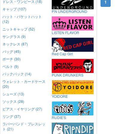
ドレス・ワンピース (18)
1
キャップ (107)
P.N UNDERGROUND
ハット・バケットハット
(12)
ニットキャップ (52)
LISTEN FLAVOR
サングラス (9)
ネックレス (87)
バッグ (45)
Red Cap Girl
ポーチ (30)
ベルト (9)
バックパック (14)
PUNK DRUNKERS
ウォレット・カードケース
(20)
シューズ (13)
YOIDORE
ソックス (28)
ピアス・イヤリング (27)
リング (37)
RUDIE'S
ラバーバンド・ブレスレッ
ト (21)