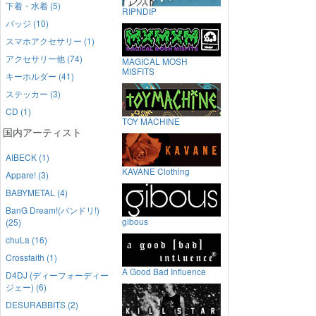
下着・水着 (5)
RIPNDIP
バッジ (10)
スマホアクセサリー (1)
アクセサリー他 (74)
MAGICAL MOSH
MISFITS
キーホルダー (41)
ステッカー (3)
CD (1)
TOY MACHINE
国内アーティスト
AIBECK (1)
KAVANE Clothing
Appare! (3)
BABYMETAL (4)
BanG Dream!(バンドリ!)
gibous
(25)
chuLa (16)
Crossfaith (1)
A Good Bad Influence
D4DJ (ディーフォーディー
ジェー) (6)
DESURABBITS (2)