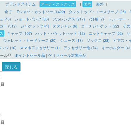
て
ブランドアイテム
アーティストグッズ
［
国内
海外
］
全て
Tシャツ・カットソー (1422)
タンクトップ・ノースリーブ (26)
(48)
ショートパンツ (86)
フルレングス (217)
7分袖 (2)
トレーナー・ス
 (312)
ジャケット (141)
スタジャン (6)
コーチジャケット (22)
その
ス
キャップ (107)
ハット・バケットハット (12)
ニットキャップ (52)
サ
ウォレット・カードケース (20)
シューズ (13)
ソックス (28)
ピアス・イヤ
ッジ (10)
スマホアクセサリー (1)
アクセサリー他 (74)
キーホルダー (41
ール品
|
ポイントセール品
|
ゲリラセール対象商品
閉じる
た
ジ目
た
ジ目