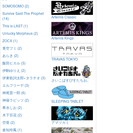
SOMOSOMO (2)
Survive Said The Prophet
Artemis Classic
(14)
This is LAST (1)
Unlucky Morpheus (2)
Artemis Kings
ZOCX (1)
青空フミ (2)
あらき (2)
TRAVAS TOKYO
飯田ヒカル (3)
伊駒ゆりえ (2)
伊東歌詞太郎×タラチオ (3)
さいこぱすぴすたちお。
エルフリーデ (3)
神尾晋一郎 (6)
神薙ラビッツ (2)
SLEEPING TABLET
希水しお (2)
木下百花 (2)
空亜 (2)
アマツカミ
倉知玲鳳 (1)