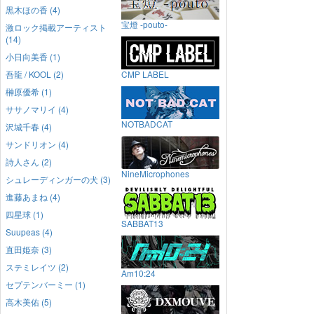
黒木ほの香 (4)
宝燈 -pouto-
激ロック掲載アーティスト
(14)
小日向美香 (1)
吾龍 / KOOL (2)
CMP LABEL
榊原優希 (1)
ササノマリイ (4)
NOTBADCAT
沢城千春 (4)
サンドリオン (4)
詩人さん (2)
NineMicrophones
シュレーディンガーの犬 (3)
進藤あまね (4)
四星球 (1)
SABBAT13
Suupeas (4)
直田姫奈 (3)
ステミレイツ (2)
Am10:24
セプテンバーミー (1)
高木美佑 (5)