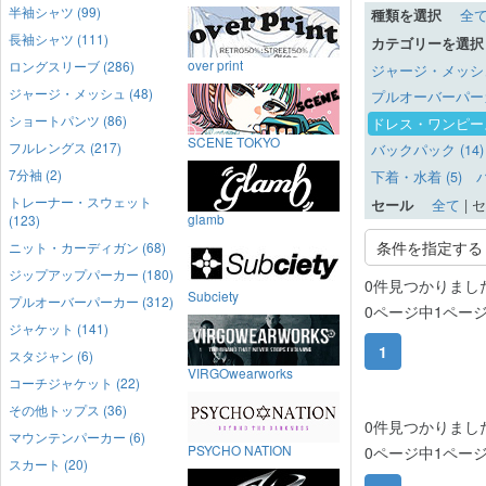
半袖シャツ (99)
種類を選択
全
長袖シャツ (111)
カテゴリーを選択
over print
ロングスリーブ (286)
ジャージ・メッシュ 
ジャージ・メッシュ (48)
プルオーバーパーカー
ショートパンツ (86)
ドレス・ワンピー
SCENE TOKYO
フルレングス (217)
バックパック (14)
7分袖 (2)
下着・水着 (5)
バ
トレーナー・スウェット
セール
全て
|
セ
glamb
(123)
条件を指定する
ニット・カーディガン (68)
ジップアップパーカー (180)
0件見つかりまし
Subciety
プルオーバーパーカー (312)
0ページ中1ペー
ジャケット (141)
1
スタジャン (6)
VIRGOwearworks
コーチジャケット (22)
その他トップス (36)
0件見つかりまし
マウンテンパーカー (6)
PSYCHO NATION
0ページ中1ペー
スカート (20)