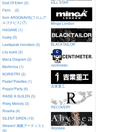
KILL STAR
East Of Eden (2)
Fami。 (2)
from ARGONAVIS(フロムア
ルゴナビス) (7)
Minga London
HAGANE (1)
husky (5)
BLACKTAILOR
Leetspeak monsters (3)
Lily scale (2)
Mana Diagram (2)
centimeter
Morfonica (1)
NORISTRY (2)
Pastel*Palettes (1)
吉業重工
Poppin'Party (6)
RAISE A SUILEN (3)
Risky Melody (3)
RECOVERY
Roselia (4)
SILENT SIREN (10)
Skream! 掲載アーティスト
Abyssea
(5)