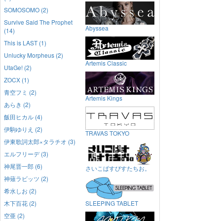
SOMOSOMO (2)
Survive Said The Prophet
Abyssea
(14)
This is LAST (1)
Unlucky Morpheus (2)
Artemis Classic
UtaGe! (2)
ZOCX (1)
青空フミ (2)
Artemis Kings
あらき (2)
飯田ヒカル (4)
伊駒ゆりえ (2)
TRAVAS TOKYO
伊東歌詞太郎×タラチオ (3)
エルフリーデ (3)
神尾晋一郎 (6)
さいこぱすぴすたちお。
神薙ラビッツ (2)
希水しお (2)
木下百花 (2)
SLEEPING TABLET
空亜 (2)