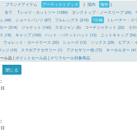
て
ブランドアイテム
アーティストグッズ
［
国内
海外
］
全て
Tシャツ・カットソー (1386)
タンクトップ・ノースリーブ (26)
(48)
ショートパンツ (87)
フルレングス (216)
7分袖
トレーナー・スウェ
 (314)
ジャケット (140)
スタジャン (6)
コーチジャケット (22)
その
(18)
キャップ (100)
ハット・バケットハット (13)
ニットキャップ (54)
ウォレット・カードケース (20)
シューズ (13)
ソックス (29)
ピアス・イヤ
ッジ (10)
スマホアクセサリー (1)
アクセサリー他 (72)
キーホルダー (41
ール品
|
ポイントセール品
|
ゲリラセール対象商品
閉じる
た
ジ目
た
ジ目