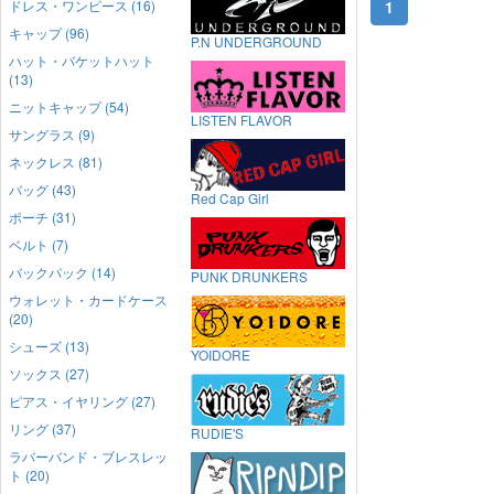
ドレス・ワンピース (16)
1
キャップ (96)
P.N UNDERGROUND
ハット・バケットハット
(13)
ニットキャップ (54)
LISTEN FLAVOR
サングラス (9)
ネックレス (81)
バッグ (43)
Red Cap Girl
ポーチ (31)
ベルト (7)
バックパック (14)
PUNK DRUNKERS
ウォレット・カードケース
(20)
シューズ (13)
YOIDORE
ソックス (27)
ピアス・イヤリング (27)
リング (37)
RUDIE'S
ラバーバンド・ブレスレッ
ト (20)