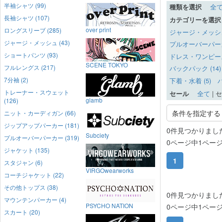
半袖シャツ (99)
種類を選択
全
長袖シャツ (107)
カテゴリーを選択
over print
ロングスリーブ (285)
ジャージ・メッシュ 
ジャージ・メッシュ (43)
プルオーバーパーカー
ショートパンツ (93)
ドレス・ワンピース 
SCENE TOKYO
フルレングス (217)
バックパック (14)
7分袖 (2)
下着・水着 (5)
バ
トレーナー・スウェット
セール
全て
|
セ
glamb
(126)
条件を指定する
ニット・カーディガン (66)
ジップアップパーカー (181)
0件見つかりまし
Subciety
プルオーバーパーカー (319)
0ページ中1ペー
ジャケット (135)
1
スタジャン (6)
VIRGOwearworks
コーチジャケット (22)
その他トップス (38)
0件見つかりまし
マウンテンパーカー (4)
PSYCHO NATION
0ページ中1ペー
スカート (20)