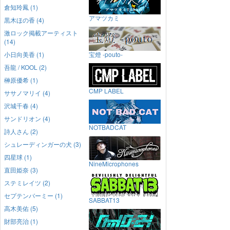
倉知玲鳳 (1)
アマツカミ
黒木ほの香 (4)
激ロック掲載アーティスト
(14)
小日向美香 (1)
宝燈 -pouto-
吾龍 / KOOL (2)
榊原優希 (1)
CMP LABEL
ササノマリイ (4)
沢城千春 (4)
サンドリオン (4)
NOTBADCAT
詩人さん (2)
シュレーディンガーの犬 (3)
四星球 (1)
NineMicrophones
直田姫奈 (3)
ステミレイツ (2)
セプテンバーミー (1)
SABBAT13
高木美佑 (5)
財部亮治 (1)