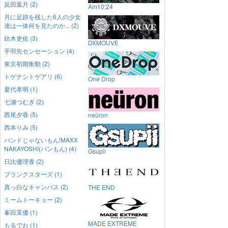
反田葉月 (2)
Am10:24
月に足跡を残した6人の少女
達は一体何を見たのか... (2)
紡木吏佐 (3)
DXMOUVE
手羽先センセーション (4)
東京初期衝動 (2)
トゲナシトゲアリ (6)
One Drop
夏代孝明 (1)
七瀬つむぎ (2)
西尾夕香 (5)
neüron
西本りみ (5)
バンドじゃないもん!MAXX
NAKAYOSHI(バンもん) (4)
Gsupii
日比優理香 (2)
プランクスターズ (1)
真っ白なキャンバス (2)
THE END
ミームトーキョー (2)
峯田茉優 (1)
MADE EXTREME
もるでお (1)