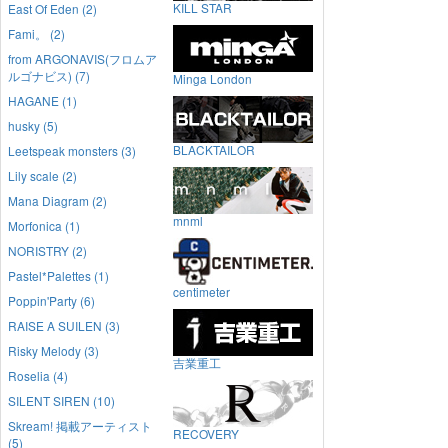
KILL STAR
East Of Eden (2)
Fami。 (2)
from ARGONAVIS(フロムア
ルゴナビス) (7)
Minga London
HAGANE (1)
husky (5)
BLACKTAILOR
Leetspeak monsters (3)
Lily scale (2)
Mana Diagram (2)
mnml
Morfonica (1)
NORISTRY (2)
Pastel*Palettes (1)
centimeter
Poppin'Party (6)
RAISE A SUILEN (3)
Risky Melody (3)
吉業重工
Roselia (4)
SILENT SIREN (10)
Skream! 掲載アーティスト
RECOVERY
(5)