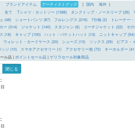
て
ブランドアイテム
アーティストグッズ
［
国内
海外
］
全て
Tシャツ・カットソー (1388)
タンクトップ・ノースリーブ (26)
(48)
ショートパンツ (87)
フルレングス (216)
7分袖 (2)
トレーナー・ス
 (314)
ジャケット (140)
スタジャン (6)
コーチジャケット (22)
その
(18)
キャップ (100)
ハット・バケットハット (13)
ニットキャップ (54)
ウォレット・カードケース (20)
シューズ (13)
ソックス (29)
ピアス・イヤ
ッジ (10)
スマホアクセサリー (1)
アクセサリー他 (72)
キーホルダー (41
ール品
|
ポイントセール品
|
ゲリラセール対象商品
閉じる
た
ジ目
た
ジ目