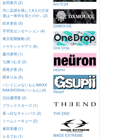
反田葉月 (2)
Am10:24
月に足跡を残した6人の少女
達は一体何を見たのか... (2)
紡木吏佐 (3)
DXMOUVE
手羽先センセーション (4)
東京初期衝動 (2)
トゲナシトゲアリ (6)
One Drop
夏代孝明 (1)
七瀬つむぎ (2)
西尾夕香 (5)
neüron
西本りみ (5)
バンドじゃないもん!MAXX
NAKAYOSHI(バンもん) (4)
Gsupii
日比優理香 (2)
プランクスターズ (1)
真っ白なキャンバス (2)
THE END
ミームトーキョー (2)
峯田茉優 (1)
MADE EXTREME
もるでお (1)