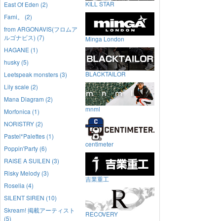
KILL STAR
East Of Eden (2)
Fami。 (2)
from ARGONAVIS(フロムア
ルゴナビス) (7)
Minga London
HAGANE (1)
husky (5)
BLACKTAILOR
Leetspeak monsters (3)
Lily scale (2)
Mana Diagram (2)
mnml
Morfonica (1)
NORISTRY (2)
Pastel*Palettes (1)
centimeter
Poppin'Party (6)
RAISE A SUILEN (3)
Risky Melody (3)
吉業重工
Roselia (4)
SILENT SIREN (10)
Skream! 掲載アーティスト
RECOVERY
(5)