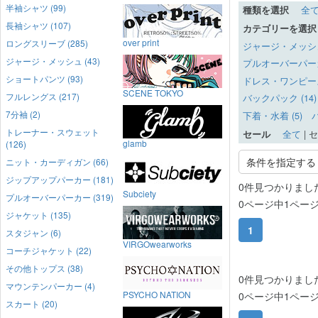
半袖シャツ (99)
種類を選択
全
長袖シャツ (107)
カテゴリーを選択
over print
ロングスリーブ (285)
ジャージ・メッシュ 
ジャージ・メッシュ (43)
プルオーバーパーカー
ショートパンツ (93)
ドレス・ワンピース 
SCENE TOKYO
フルレングス (217)
バックパック (14)
7分袖 (2)
下着・水着 (5)
バ
トレーナー・スウェット
セール
全て
|
セ
glamb
(126)
条件を指定する
ニット・カーディガン (66)
ジップアップパーカー (181)
0件見つかりまし
Subciety
プルオーバーパーカー (319)
0ページ中1ペー
ジャケット (135)
1
スタジャン (6)
VIRGOwearworks
コーチジャケット (22)
その他トップス (38)
0件見つかりまし
マウンテンパーカー (4)
PSYCHO NATION
0ページ中1ペー
スカート (20)