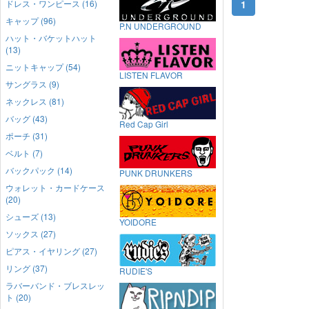
ドレス・ワンピース (16)
1
キャップ (96)
P.N UNDERGROUND
ハット・バケットハット
(13)
ニットキャップ (54)
LISTEN FLAVOR
サングラス (9)
ネックレス (81)
バッグ (43)
Red Cap Girl
ポーチ (31)
ベルト (7)
バックパック (14)
PUNK DRUNKERS
ウォレット・カードケース
(20)
シューズ (13)
YOIDORE
ソックス (27)
ピアス・イヤリング (27)
リング (37)
RUDIE'S
ラバーバンド・ブレスレッ
ト (20)