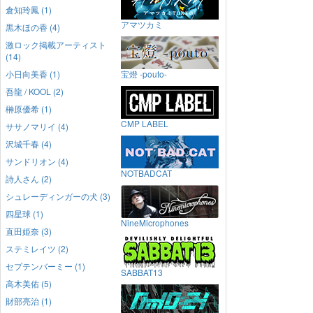
倉知玲鳳 (1)
アマツカミ
黒木ほの香 (4)
激ロック掲載アーティスト
(14)
小日向美香 (1)
宝燈 -pouto-
吾龍 / KOOL (2)
榊原優希 (1)
CMP LABEL
ササノマリイ (4)
沢城千春 (4)
サンドリオン (4)
NOTBADCAT
詩人さん (2)
シュレーディンガーの犬 (3)
四星球 (1)
NineMicrophones
直田姫奈 (3)
ステミレイツ (2)
セプテンバーミー (1)
SABBAT13
高木美佑 (5)
財部亮治 (1)