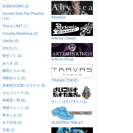
SOMOSOMO (2)
Survive Said The Prophet
Abyssea
(14)
This is LAST (1)
Unlucky Morpheus (2)
Artemis Classic
UtaGe! (2)
ZOCX (1)
青空フミ (2)
Artemis Kings
あらき (2)
飯田ヒカル (4)
伊駒ゆりえ (2)
TRAVAS TOKYO
伊東歌詞太郎×タラチオ (3)
エルフリーデ (3)
神尾晋一郎 (6)
さいこぱすぴすたちお。
神薙ラビッツ (2)
希水しお (2)
木下百花 (2)
SLEEPING TABLET
空亜 (2)