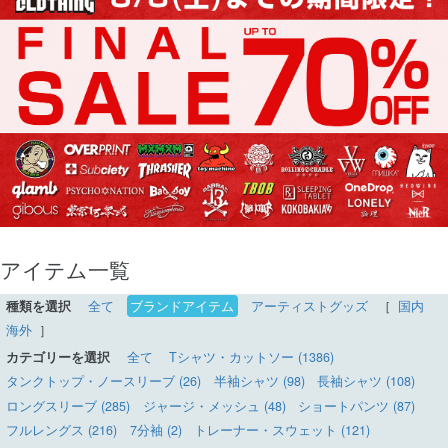
アイテム一覧
種類を選択
全て
ブランドアイテム
アーティストグッズ
［
国内
海外
］
カテゴリーを選択
全て
Tシャツ・カットソー (1386)
タンクトップ・ノースリーブ (26)
半袖シャツ (98)
長袖シャツ (108)
ロングスリーブ (285)
ジャージ・メッシュ (48)
ショートパンツ (87)
フルレングス (216)
7分袖 (2)
トレーナー・スウェット (121)