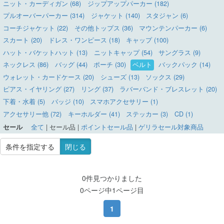
ニット・カーディガン (68)
ジップアップパーカー (182)
プルオーバーパーカー (314)
ジャケット (140)
スタジャン (6)
コーチジャケット (22)
その他トップス (36)
マウンテンパーカー (6)
スカート (20)
ドレス・ワンピース (18)
キャップ (100)
ハット・バケットハット (13)
ニットキャップ (54)
サングラス (9)
ネックレス (86)
バッグ (44)
ポーチ (30)
ベルト
バックパック (14)
ウォレット・カードケース (20)
シューズ (13)
ソックス (29)
ピアス・イヤリング (27)
リング (37)
ラバーバンド・ブレスレット (20)
下着・水着 (5)
バッジ (10)
スマホアクセサリー (1)
アクセサリー他 (72)
キーホルダー (41)
ステッカー (3)
CD (1)
セール
全て
|
セール品
|
ポイントセール品
|
ゲリラセール対象商品
条件を指定する
閉じる
0件見つかりました
0ページ中1ページ目
1