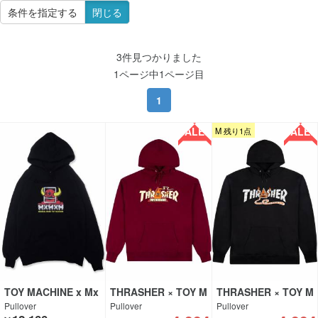
条件を指定する
閉じる
3件見つかりました
1ページ中1ページ目
1
SALE!!
SALE!!
M 残り1点
TOY MACHINE x Mx
THRASHER × TOY M
THRASHER × TOY M
MxM
ACHINEF
ACHINE
Pullover
Pullover
Pullover