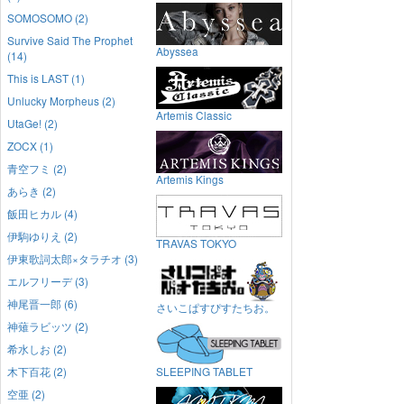
SOMOSOMO (2)
Survive Said The Prophet
Abyssea
(14)
This is LAST (1)
Unlucky Morpheus (2)
Artemis Classic
UtaGe! (2)
ZOCX (1)
青空フミ (2)
Artemis Kings
あらき (2)
飯田ヒカル (4)
伊駒ゆりえ (2)
TRAVAS TOKYO
伊東歌詞太郎×タラチオ (3)
エルフリーデ (3)
神尾晋一郎 (6)
さいこぱすぴすたちお。
神薙ラビッツ (2)
希水しお (2)
木下百花 (2)
SLEEPING TABLET
空亜 (2)