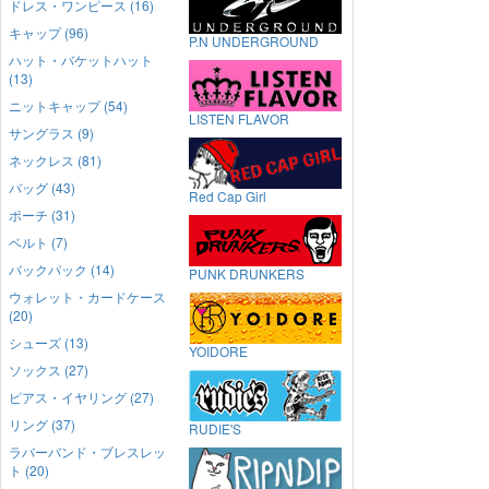
ドレス・ワンピース (16)
キャップ (96)
P.N UNDERGROUND
ハット・バケットハット
(13)
ニットキャップ (54)
LISTEN FLAVOR
サングラス (9)
ネックレス (81)
バッグ (43)
Red Cap Girl
ポーチ (31)
ベルト (7)
バックパック (14)
PUNK DRUNKERS
ウォレット・カードケース
(20)
シューズ (13)
YOIDORE
ソックス (27)
ピアス・イヤリング (27)
リング (37)
RUDIE'S
ラバーバンド・ブレスレッ
ト (20)