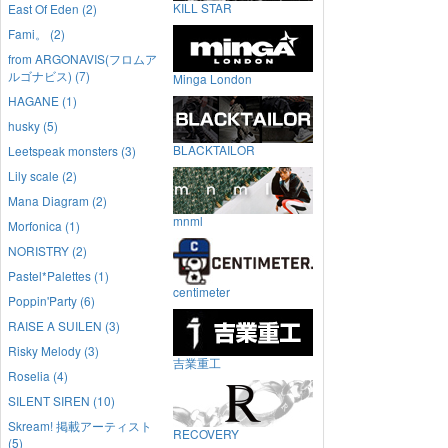
KILL STAR
East Of Eden (2)
Fami。 (2)
from ARGONAVIS(フロムア
ルゴナビス) (7)
Minga London
HAGANE (1)
husky (5)
BLACKTAILOR
Leetspeak monsters (3)
Lily scale (2)
Mana Diagram (2)
mnml
Morfonica (1)
NORISTRY (2)
Pastel*Palettes (1)
centimeter
Poppin'Party (6)
RAISE A SUILEN (3)
Risky Melody (3)
吉業重工
Roselia (4)
SILENT SIREN (10)
Skream! 掲載アーティスト
RECOVERY
(5)