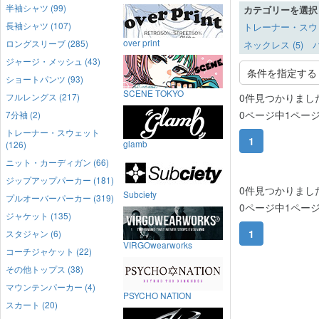
半袖シャツ (99)
カテゴリーを選択
長袖シャツ (107)
トレーナー・スウェ
over print
ロングスリーブ (285)
ネックレス (5)
バ
ジャージ・メッシュ (43)
条件を指定する
ショートパンツ (93)
SCENE TOKYO
0件見つかりまし
フルレングス (217)
0ページ中1ペー
7分袖 (2)
トレーナー・スウェット
1
glamb
(126)
ニット・カーディガン (66)
ジップアップパーカー (181)
0件見つかりまし
Subciety
プルオーバーパーカー (319)
0ページ中1ペー
ジャケット (135)
1
スタジャン (6)
VIRGOwearworks
コーチジャケット (22)
その他トップス (38)
マウンテンパーカー (4)
PSYCHO NATION
スカート (20)