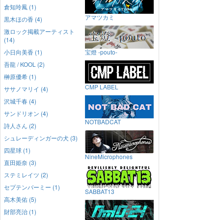
倉知玲鳳 (1)
アマツカミ
黒木ほの香 (4)
激ロック掲載アーティスト
(14)
小日向美香 (1)
宝燈 -pouto-
吾龍 / KOOL (2)
榊原優希 (1)
CMP LABEL
ササノマリイ (4)
沢城千春 (4)
サンドリオン (4)
NOTBADCAT
詩人さん (2)
シュレーディンガーの犬 (3)
四星球 (1)
NineMicrophones
直田姫奈 (3)
ステミレイツ (2)
セプテンバーミー (1)
SABBAT13
高木美佑 (5)
財部亮治 (1)