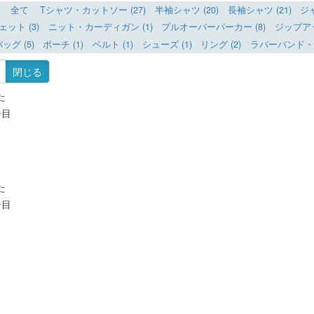
全て
Tシャツ・カットソー (27)
半袖シャツ (20)
長袖シャツ (21)
ジ
ット (3)
ニット・カーディガン (1)
プルオーバーパーカー (8)
ジップアッ
ッグ (5)
ポーチ (1)
ベルト (1)
シューズ (1)
リング (2)
ラバーバンド・ブ
閉じる
た
ジ目
た
ジ目