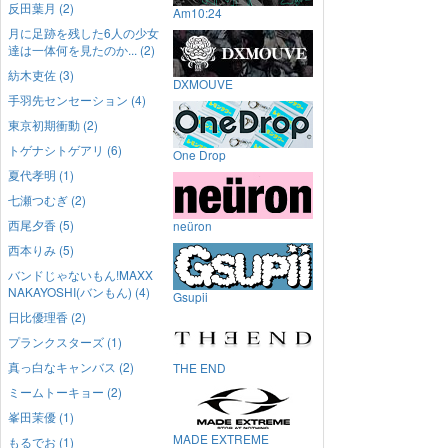
反田葉月 (2)
Am10:24
月に足跡を残した6人の少女
達は一体何を見たのか... (2)
紡木吏佐 (3)
DXMOUVE
手羽先センセーション (4)
東京初期衝動 (2)
トゲナシトゲアリ (6)
One Drop
夏代孝明 (1)
七瀬つむぎ (2)
西尾夕香 (5)
neüron
西本りみ (5)
バンドじゃないもん!MAXX
NAKAYOSHI(バンもん) (4)
Gsupii
日比優理香 (2)
プランクスターズ (1)
真っ白なキャンバス (2)
THE END
ミームトーキョー (2)
峯田茉優 (1)
MADE EXTREME
もるでお (1)