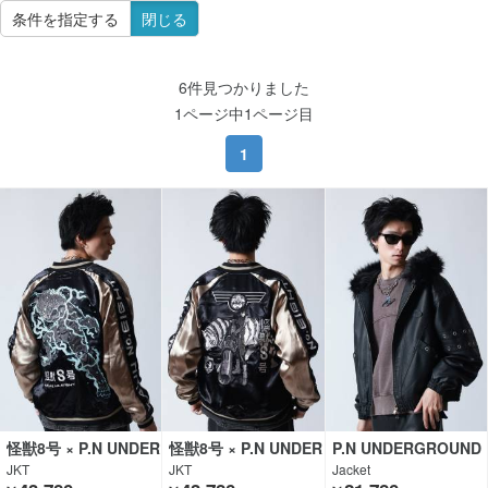
条件を指定する
閉じる
6件見つかりました
1ページ中1ページ目
1
怪獣8号 × P.N UNDER
怪獣8号 × P.N UNDER
P.N UNDERGROUND
GROUND
GROUND
JKT
JKT
Jacket