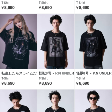
った件× P.N UNDERG
った件× P.N UNDERG
った件× P.N UNDERG
T-Shirt
T-Shirt
T-Shirt
ROUND
ROUND
ROUND
8,690
8,690
8,690
￥
￥
￥
転生したらスライムだ
怪獣8号 × P.N UNDER
怪獣8号 × P.N UNDER
った件× P.N UNDERG
GROUND
GROUND
T-Shirt
T-Shirt
T-Shirt
ROUND
8,690
8,690
8,690
￥
￥
￥