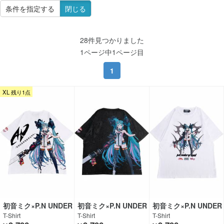
条件を指定する
閉じる
28件見つかりました
1ページ中1ページ目
1
XL 残り1点
初音ミク×P.N UNDER
初音ミク×P.N UNDER
初音ミク×P.N UNDER
GROUND
GROUND
GROUND
T-Shirt
T-Shirt
T-Shirt