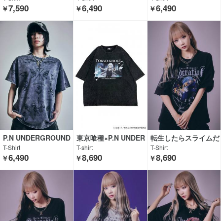
7,590
6,490
6,490
￥
￥
￥
P.N UNDERGROUND
東京喰種×P.N UNDER
転生したらスライムだ
GROUND
った件× P.N UNDERG
T-Shirt
T-shirt
T-Shirt
ROUND
6,490
8,690
8,690
￥
￥
￥