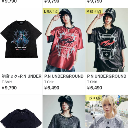
9,790
9,790
9,790
￥
￥
￥
L 残り1点
M 残り1点
初音ミク×P.N UNDER
P.N UNDERGROUND
P.N UNDERGROUND
GROUND
T-Shirt
T-Shirt
T-Shirt
9,790
6,490
6,490
￥
￥
￥
L 残り1点