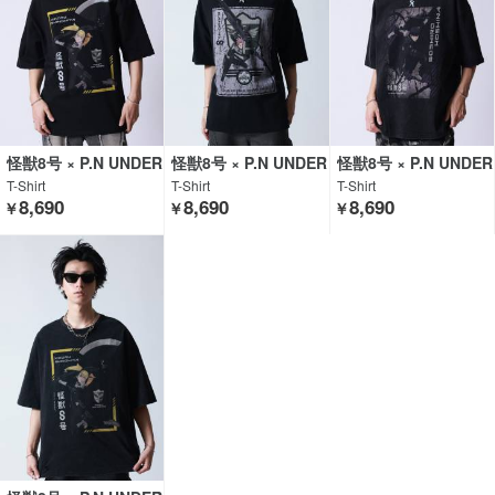
怪獣8号 × P.N UNDER
怪獣8号 × P.N UNDER
怪獣8号 × P.N UNDER
GROUND
GROUND
GROUND
T-Shirt
T-Shirt
T-Shirt
8,690
8,690
8,690
￥
￥
￥