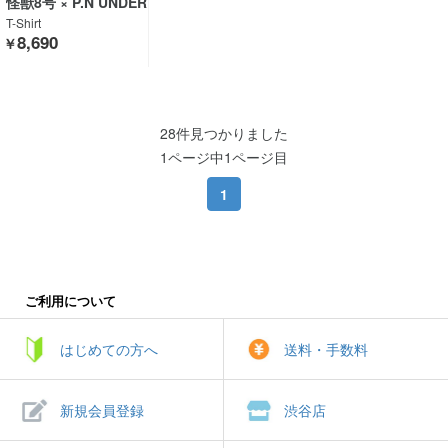
怪獣8号 × P.N UNDER
GROUND
T-Shirt
8,690
￥
28件見つかりました
1ページ中1ページ目
1
ご利用について
はじめての方へ
送料・手数料
新規会員登録
渋谷店